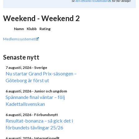
Se
den officiella resultatsidan
för fler detaljer
Weekend - Weekend 2
Namn
Klubb
Rating
Medlemssystemet
Senaste nytt
7 augusti, 2026
- Sverige
Nu startar Grand Prix-säsongen –
Göteborg är först ut
6 augusti, 2026
- Junior och ungdom
Spännande final väntar – följ
Kadettallsvenskan
6 augusti, 2026
- Förbundsnytt
Resultat-bonanza – så gick det i
förbundets tävlingar 25/26
6 augusti, 2026
- Internationellt