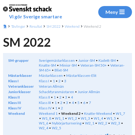
Meny
Vi gör Sverige smartare
Tävlingar
Resultat
SM 2022
Weekend
Weekend 2
SM 2022
SM-grupper
Sverigemästarklassen
Junior-SM
Kadett-SM
Knatte-SM
Minior-SM
Veteran-SM 50+
Veteran-
SM 65+
Blixt-SM
Mästarklasser
Mästarklassen
Mästarklassen-Elit
Klass I
Klass I
1
2
3
Veteranklasser
Veteran Allmän
Juniorklasser
Schackfyranmästaren
Junior Allmän
Klass II
Klass II
1
2
3
4
Klass III
Klass III
1
2
3
4
5
6
7
Klass IV
Klass IV
1
2
Weekend
Weekend 1
Weekend 2
Knatte-Weekend
W1_7
W1_8
W1_1
W1_2
W1_3
W1_4
W1_5
W1_6
Nybörjarturnering
W2_1
W2_2
W2_3
W2_4
W2_5