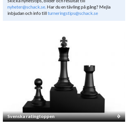
Skicka nyhetstips, bilder och resultat till
nyheter@schack.se.
Har du en tävling på gång? Mejla
inbjudan och info till
turneringstips@schack.se
Svenska ratingtoppen