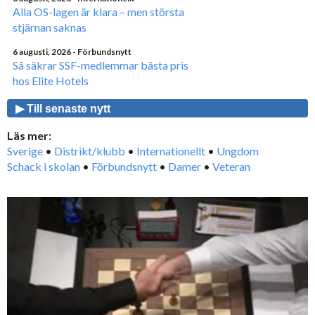
Alla OS-lagen är klara – men största
stjärnan saknas
6 augusti, 2026
- Förbundsnytt
Så säkrar SSF-medlemmar bästa pris
hos Elite Hotels
▶ Till senaste nytt
Läs mer:
Sverige
•
Distrikt/klubb
•
Internationellt
•
Ungdom
Schack i skolan
•
Förbundsnytt
•
Damer
•
Veteran