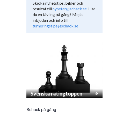
Skicka nyhetstips, bilder och
resultat till
nyheter@schack.se.
Har
du en tävling på gång? Mejla
inbjudan och info till
turneringstips@schack.se
Svenska ratingtoppen
Schack på gång