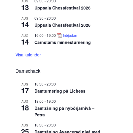
09:30
-
20:00
AUG
13
Uppsala Chessfestival 2026
09:30
-
20:00
AUG
14
Uppsala Chessfestival 2026
16:00
-
19:00
Inbjudan
AUG
14
Carnstams minnesturnering
Visa kalender
Damschack
18:30
-
20:00
AUG
17
Damturnering på Lichess
18:00
-
19:00
AUG
18
Damträning på nybörjarnivå –
Petra
18:30
-
20:30
AUG
25
Damträning Avancerad nivå med