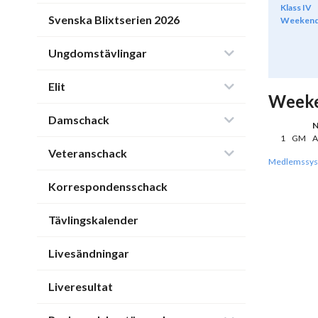
Klass IV
Svenska Blixtserien 2026
Weeken
Ungdomstävlingar
Elit
Weeke
Damschack
N
1
GM
A
Veteranschack
Medlemssys
Korrespondensschack
Tävlingskalender
Livesändningar
Liveresultat