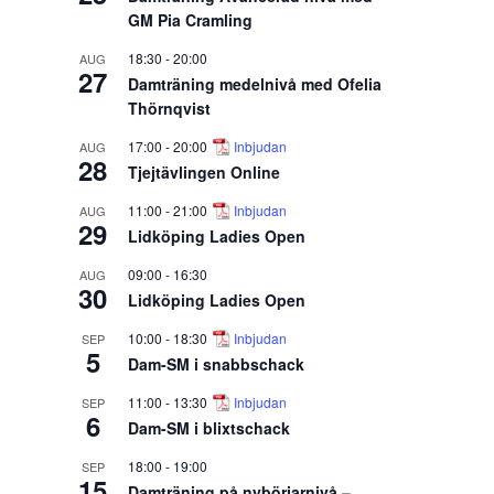
GM Pia Cramling
18:30
-
20:00
AUG
27
Damträning medelnivå med Ofelia
Thörnqvist
17:00
-
20:00
Inbjudan
AUG
28
Tjejtävlingen Online
11:00
-
21:00
Inbjudan
AUG
29
Lidköping Ladies Open
09:00
-
16:30
AUG
30
Lidköping Ladies Open
10:00
-
18:30
Inbjudan
SEP
5
Dam-SM i snabbschack
11:00
-
13:30
Inbjudan
SEP
6
Dam-SM i blixtschack
18:00
-
19:00
SEP
15
Damträning på nybörjarnivå –