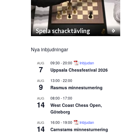
Spela schacktävling
Nya inbjudningar
09:30
-
20:00
Inbjudan
AUG
7
Uppsala Chessfestival 2026
13:00
-
22:00
AUG
9
Rasmus minnesturnering
08:00
-
17:00
AUG
14
West Coast Chess Open,
Göteborg
16:00
-
19:00
Inbjudan
AUG
14
Carnstams minnesturnering