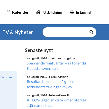
Kalender
Utbildning
In English
TV & Nyheter
Senaste nytt
6 augusti, 2026
- Junior och ungdom
Spännande final väntar – så följer du
Kadettallsvenskan
6 augusti, 2026
- Förbundsnytt
Veteran-
Resultat-bonanza – så gick det i
förbundets tävlingar 25/26
6 augusti, 2026
- Internationellt
Alla OS-lagen är klara – men största
stjärnan saknas