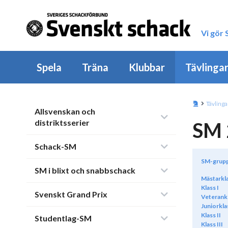
Vi gör
Spela
Träna
Klubbar
Tävlinga
Tävlinga
Allsvenskan och
distriktsserier
SM 
Schack-SM
SM-grup
SM i blixt och snabbschack
Mästarkl
Klass I
Svenskt Grand Prix
Veterank
Juniorkla
Klass II
Studentlag-SM
Klass III