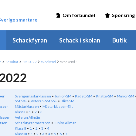
Om förbundet
Sponsring
 Sverige smartare
r
Schackfyran
Schack i skolan
Butik
r
Resultat
SM 2022
Weekend
Weekend 1
2022
per
Sverigemästarklassen
Junior-SM
Kadett-SM
Knatte-SM
Minior-SM
SM 50+
Veteran-SM 65+
Blixt-SM
asser
Mästarklassen
Mästarklassen-Elit
Klass I
1
2
3
lasser
Veteran Allmän
sser
Schackfyranmästaren
Junior Allmän
Klass II
1
2
3
4
Klass III
1
2
3
4
5
6
7