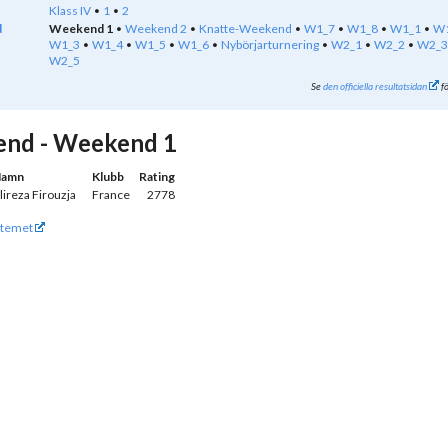
Klass IV
1
2
d
Weekend 1
Weekend 2
Knatte-Weekend
W1_7
W1_8
W1_1
W
W1_3
W1_4
W1_5
W1_6
Nybörjarturnering
W2_1
W2_2
W2_3
W2_5
Se
den officiella resultatsidan
fö
nd - Weekend 1
amn
Klubb
Rating
lireza Firouzja
France
2778
temet