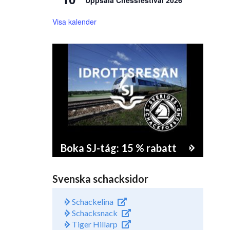
Uppsala Chessfestival 2026
Visa kalender
Boka SJ-tåg: 15 % rabatt
Svenska schacksidor
Schackelina
Schacksnack
Tiger Hillarp