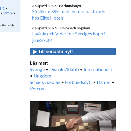
6 augusti, 2026
- Förbundsnytt
1_2
Så säkrar SSF-medlemmar bästa pris
W2_4
hos Elite Hotels
r fler detaljer
6 augusti, 2026
- Junior och ungdom
Lavinia och Vidar blir Sveriges hopp i
junior-EM
▶ Till senaste nytt
Läs mer:
Sverige
•
Distrikt/klubb
•
Internationellt
•
Ungdom
Schack i skolan
•
Förbundsnytt
•
Damer
•
Veteran