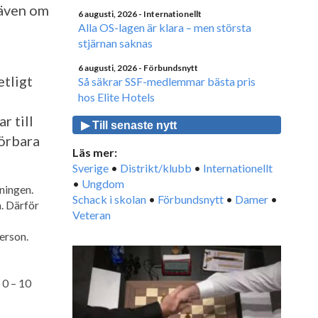
 även om
6 augusti, 2026
- Internationellt
Alla OS-lagen är klara – men största
stjärnan saknas
6 augusti, 2026
- Förbundsnytt
etligt
Så säkrar SSF-medlemmar bästa pris
hos Elite Hotels
r till
▶ Till senaste nytt
förbara
Läs mer:
Sverige
•
Distrikt/klubb
•
Internationellt
•
Ungdom
ningen.
Schack i skolan
•
Förbundsnytt
•
Damer
•
. Därför
Veteran
erson.
 0 – 10