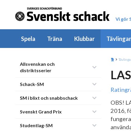
Vi gör
Spela
Träna
Klubbar
Tävlinga
Tävlinga
Allsvenskan och
distriktsserier
LAS
Schack-SM
Rating
SM i blixt och snabbschack
OBS! LA
2016, f
Svenskt Grand Prix
fungera
Studentlag-SM
använda