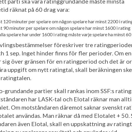
 ett parti ska vara ratinggrundande måste minsta
tid räknat på 60 drag vara:
t 120 minuter per spelare om någon spelare har minst 2200 i ratin
t 90 minuter per spelare om någon spelare har minst 1600 i rating
lla spelare har under 1600 i rating måste varje spelare ha minst 60
ävlingsbestämmelser föreskriver tre ratingperioder:
h 1 sep. Inget hinder finns för fler perioder. Om en
r sig över gränsen för en ratingperiod och det är o
ära uppgift om nytt ratingtal, skall beräkningen sk
 ratingtalen.
o-grundande partier skall rankas inom SSF:s ratin
tåndaren har LASK-tal och Elotal räknar man allt
let. Om motståndaren däremot saknar svenskt rat
lotalet användas. Man räknar då med Elotalet + 50.
daren även Elotal, skall en uppskattning av ratingt