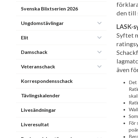
förklar
Svenska Blixtserien 2026
den till
Ungdomstävlingar
LASK-s
Syftet 
Elit
ratings
Schackfö
Damschack
lagmatc
Veteranschack
även fö
Korrespondensschack
Det 
Rati
Tävlingskalender
skal
Rati
Walk
Livesändningar
Som 
För 
Liveresultat
poän
Bero