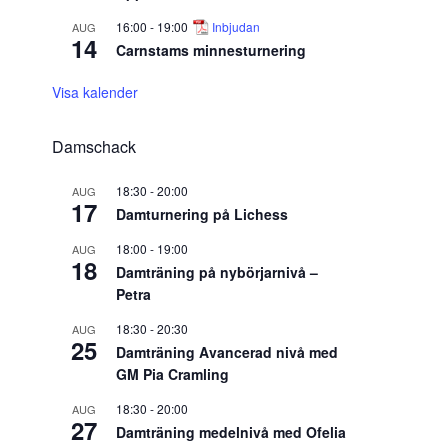
16:00
-
19:00
Inbjudan
AUG
14
Carnstams minnesturnering
Visa kalender
Damschack
18:30
-
20:00
AUG
17
Damturnering på Lichess
18:00
-
19:00
AUG
18
Damträning på nybörjarnivå –
Petra
18:30
-
20:30
AUG
25
Damträning Avancerad nivå med
GM Pia Cramling
18:30
-
20:00
AUG
27
Damträning medelnivå med Ofelia