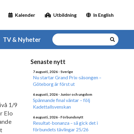
Kalender
Utbildning
In English
TV & Nyheter
Senaste nytt
7 augusti, 2026
- Sverige
Nu startar Grand Prix-säsongen –
Göteborg är först ut
6 augusti, 2026
- Junior och ungdom
Spännande final väntar – följ
ivå 1/9
Kadettallsvenskan
r Elo
6 augusti, 2026
- Förbundsnytt
rande
Resultat-bonanza – så gick det i
t
förbundets tävlingar 25/26