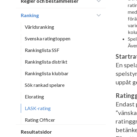
Regler och bestämmelser
rati
med 
Ranking
förä
vari
Världsranking
kolu
Svenska ratingtoppen
Spel
Även
Rankinglista SSF
Startra
Rankinglista distrikt
En spela
spelstyr
Rankinglista klubbar
uppåt g
Sök rankad spelare
Ratingg
Elorating
Endast 
LASK-rating
”vänskap
Rating Officer
ratingg
betänke
Resultatsidor