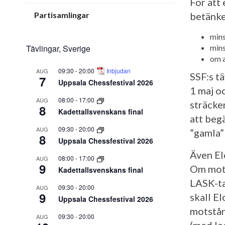
För att
Partisamlingar
betänke
mins
Tävlingar, Sverige
mins
om a
09:30
-
20:00
Inbjudan
AUG
SSF:s t
7
Uppsala Chessfestival 2026
1 maj oc
08:00
-
17:00
AUG
sträcke
8
Kadettallsvenskans final
att beg
09:30
-
20:00
AUG
”gamla”
8
Uppsala Chessfestival 2026
Även El
08:00
-
17:00
AUG
9
Om mots
Kadettallsvenskans final
LASK-ta
09:30
-
20:00
AUG
9
skall E
Uppsala Chessfestival 2026
motstån
09:30
-
20:00
AUG