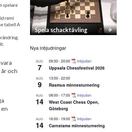
n spelare
Vid remi
se tabell A
Spela schacktävling
örändring.
t.
Nya inbjudningar
09:30
-
20:00
Inbjudan
AUG
svara
7
Uppsala Chessfestival 2026
 år och
13:00
-
22:00
AUG
9
Rasmus minnesturnering
08:00
-
17:00
Inbjudan
AUG
14
ga
West Coast Chess Open,
i en
Göteborg
16:00
-
19:00
Inbjudan
AUG
14
Carnstams minnesturnering