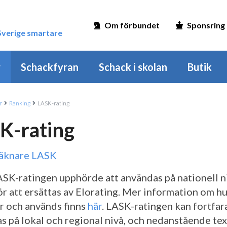
Om förbundet
Sponsring
 Sverige smartare
r
Schackfyran
Schack i skolan
Butik
r
Ranking
LASK-rating
K-rating
räknare LASK
SK-ratingen upphörde att användas på nationell n
ör att ersättas av Elorating. Mer information om hu
r och används finns
här
. LASK-ratingen kan fortfa
s på lokal och regional nivå, och nedanstående tex