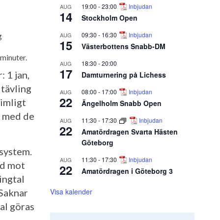
19:00
-
23:00
Inbjudan
AUG
14
Stockholm Open
09:30
-
16:30
Inbjudan
AUG
g
15
Västerbottens Snabb-DM
 minuter.
18:30
-
20:00
AUG
17
 1 jan,
Damturnering på Lichess
 tävling
08:00
-
17:00
Inbjudan
AUG
22
rimligt
Ängelholm Snabb Open
e med de
11:30
-
17:30
Inbjudan
AUG
22
Amatördragen Svarta Hästen
Göteborg
gsystem.
11:30
-
17:30
Inbjudan
AUG
id mot
22
Amatördragen i Göteborg 3
ingtal
Visa kalender
 Saknar
al göras