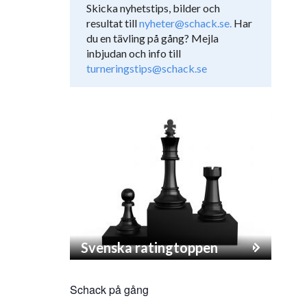
Skicka nyhetstips, bilder och
resultat till
nyheter@schack.se.
Har
du en tävling på gång? Mejla
inbjudan och info till
turneringstips@schack.se
Svenska ratingtoppen
Schack på gång