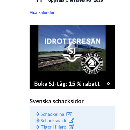
Uppsala Chessfestival 2026
Visa kalender
Boka SJ-tåg: 15 % rabatt
Svenska schacksidor
Schackelina
Schacksnack
Tiger Hillarp