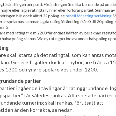
ngförändringen per parti. Förändringen är olika beroende på om de
högre eller lägre ratingtal vinner eller förlorar partiet. Summan av
ndringen blir dock alltid 32 poäng, se
tabell för ratingberäkning
. 
erar spelarnas sammanlagda ratingförändring från 0 till 30 poäng, 
mn 2.
are med rating fr o m 2200 får endast hälften av beräknad ratingf
 halva poäng räknas. Vid ny ratingperiod avrundas halvpoäng uppå
ting
re skall starta på det ratingtal, som kan antas mot
kan. Generellt gäller dock att nybörjare från ca 15
es 1300 och yngre spelare ges under 1200.
rundande partier
partier ingående i tävlingar är ratinggrundande. In
spartier” får således rankas. Alla spelade partier 
rundande turnering skall rankas, förutsatt att
tiden är den korrekta, se nedan.