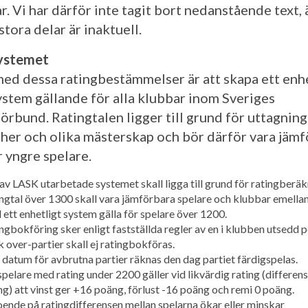
ar. Vi har därför inte tagit bort nedanstående text,
 stora delar är inaktuell.
ystemet
med dessa ratingbestämmelser är att skapa ett enh
ystem gällande för alla klubbar inom Sveriges
rbund. Ratingtalen ligger till grund för uttagninga
her och olika mästerskap och bör därför vara jäm
r yngre spelare.
av LASK utarbetade systemet skall ligga till grund för ratingberäk
ngtal över 1300 skall vara jämförbara spelare och klubbar emellan
l ett enhetligt system gälla för spelare över 1200.
ngbokföring sker enligt fastställda regler av en i klubben utsedd p
 over-partier skall ej ratingbokföras.
datum för avbrutna partier räknas den dag partiet färdigspelas.
spelare med rating under 2200 gäller vid likvärdig rating (differens
g) att vinst ger +16 poäng, förlust -16 poäng och remi 0 poäng.
ende på ratingdifferensen mellan spelarna ökar eller minskar