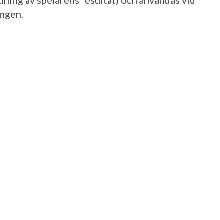
dning av spelarens resultat) och användas vid
ngen.