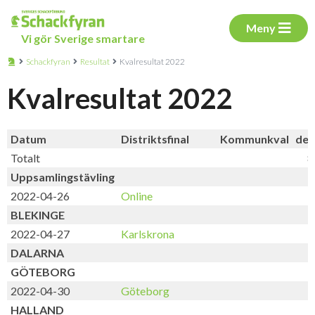
Meny
Vi gör Sverige smartare
Schackfyran
Resultat
Kvalresultat 2022
Kvalresultat 2022
Datum
Distriktsfinal
Kommunkval
del
Totalt
8
Uppsamlingstävling
2022-04-26
Online
BLEKINGE
2022-04-27
Karlskrona
DALARNA
GÖTEBORG
2022-04-30
Göteborg
HALLAND