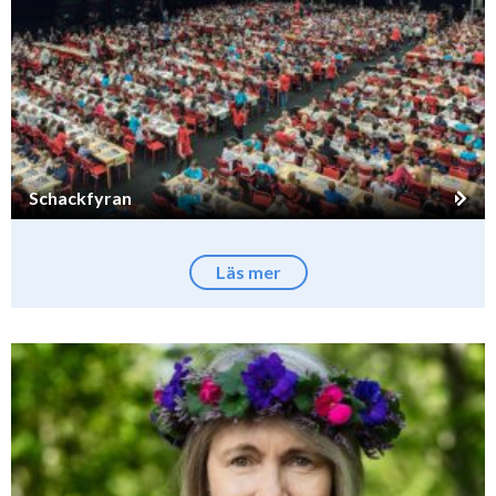
Schackfyran
Läs mer