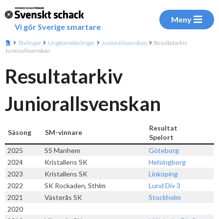
Meny
Vi gör Sverige smartare
Tävlingar
Ungdomstävlingar
Juniorallsvenskan
Resultatarkiv
Juniorallsvenskan
Resultatarkiv
Juniorallsvenskan
Resultat
Säsong
SM-vinnare
Spelort
2025
SS Manhem
Göteborg
2024
Kristallens SK
Helsingborg
2023
Kristallens SK
Linköping
2022
SK Rockaden, Sthlm
Lund
Div 3
2021
Västerås SK
Stockholm
2020