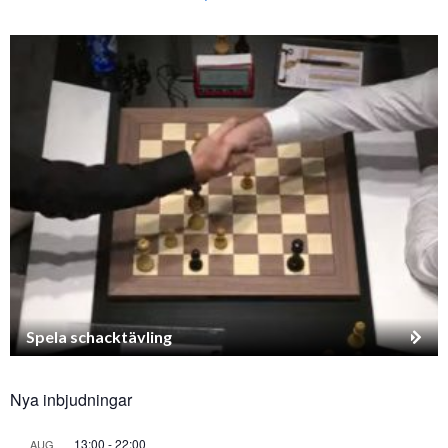
Spela schacktävling
Nya inbjudningar
13:00
-
22:00
AUG