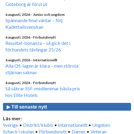
Göteborg är först ut
6 augusti, 2026
- Junior och ungdom
Spännande final väntar – följ
Kadettallsvenskan
6 augusti, 2026
- Förbundsnytt
Resultat-bonanza – så gick det i
förbundets tävlingar 25/26
6 augusti, 2026
- Internationellt
Alla OS-lagen är klara – men största
stjärnan saknas
6 augusti, 2026
- Förbundsnytt
Så säkrar SSF-medlemmar bästa pris
hos Elite Hotels
▶ Till senaste nytt
Läs mer:
Sverige
•
Distrikt/klubb
•
Internationellt
•
Ungdom
Schack i skolan
•
Förbundsnytt
•
Damer
•
Veteran