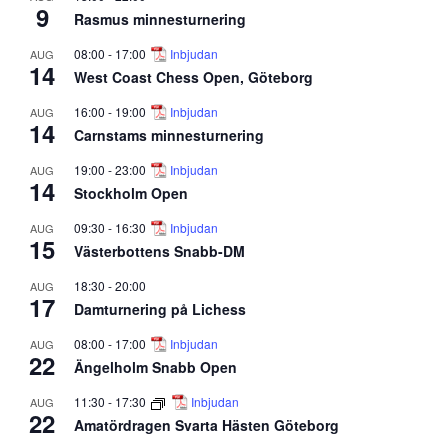
9
Rasmus minnesturnering
08:00
-
17:00
Inbjudan
AUG
14
West Coast Chess Open, Göteborg
16:00
-
19:00
Inbjudan
AUG
14
Carnstams minnesturnering
19:00
-
23:00
Inbjudan
AUG
14
Stockholm Open
09:30
-
16:30
Inbjudan
AUG
15
Västerbottens Snabb-DM
18:30
-
20:00
AUG
17
Damturnering på Lichess
08:00
-
17:00
Inbjudan
AUG
22
Ängelholm Snabb Open
11:30
-
17:30
Inbjudan
AUG
22
Amatördragen Svarta Hästen Göteborg