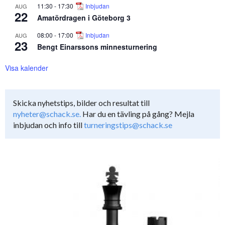
11:30
-
17:30
Inbjudan
AUG
22
Amatördragen i Göteborg 3
08:00
-
17:00
Inbjudan
AUG
23
Bengt Einarssons minnesturnering
Visa kalender
Skicka nyhetstips, bilder och resultat till
nyheter@schack.se.
Har du en tävling på gång? Mejla
inbjudan och info till
turneringstips@schack.se