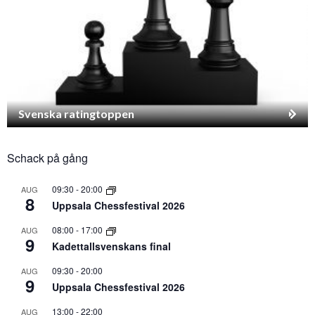
Svenska ratingtoppen
Schack på gång
09:30
-
20:00
AUG
8
Uppsala Chessfestival 2026
08:00
-
17:00
AUG
9
Kadettallsvenskans final
09:30
-
20:00
AUG
9
Uppsala Chessfestival 2026
13:00
-
22:00
AUG