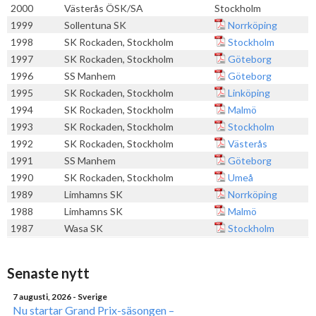
2000
Västerås ÖSK/SA
Stockholm
1999
Sollentuna SK
Norrköping
1998
SK Rockaden, Stockholm
Stockholm
1997
SK Rockaden, Stockholm
Göteborg
1996
SS Manhem
Göteborg
1995
SK Rockaden, Stockholm
Linköping
1994
SK Rockaden, Stockholm
Malmö
1993
SK Rockaden, Stockholm
Stockholm
1992
SK Rockaden, Stockholm
Västerås
1991
SS Manhem
Göteborg
1990
SK Rockaden, Stockholm
Umeå
1989
Limhamns SK
Norrköping
1988
Limhamns SK
Malmö
1987
Wasa SK
Stockholm
Senaste nytt
7 augusti, 2026
- Sverige
Nu startar Grand Prix-säsongen –