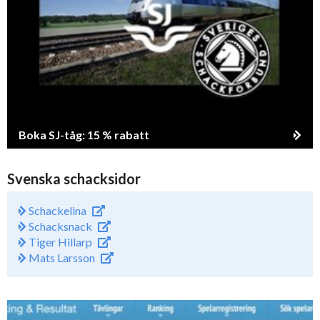
Boka SJ-tåg: 15 % rabatt
Svenska schacksidor
Schackelina
Schacksnack
Tiger Hillarp
Mats Larsson