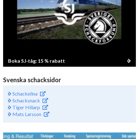
Boka SJ-tåg: 15 % rabatt
Svenska schacksidor
Schackelina
Schacksnack
Tiger Hillarp
Mats Larsson