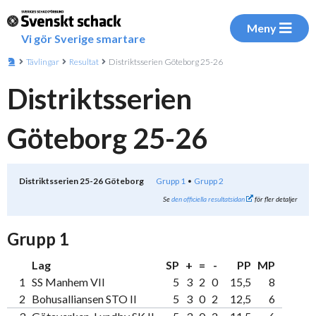
Meny
Vi gör Sverige smartare
Tävlingar
Resultat
Distriktsserien Göteborg 25-26
Distriktsserien
Göteborg 25-26
Distriktsserien 25-26 Göteborg
Grupp 1
Grupp 2
Se
den officiella resultatsidan
för fler detaljer
Grupp 1
Lag
SP
+
=
-
PP
MP
1
SS Manhem VII
5
3
2
0
15,5
8
2
Bohusalliansen STO II
5
3
0
2
12,5
6