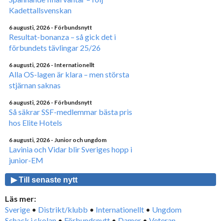
Kadettallsvenskan
6 augusti, 2026
- Förbundsnytt
Resultat-bonanza – så gick det i
förbundets tävlingar 25/26
6 augusti, 2026
- Internationellt
Alla OS-lagen är klara – men största
stjärnan saknas
6 augusti, 2026
- Förbundsnytt
Så säkrar SSF-medlemmar bästa pris
hos Elite Hotels
6 augusti, 2026
- Junior och ungdom
Lavinia och Vidar blir Sveriges hopp i
junior-EM
▶ Till senaste nytt
Läs mer:
Sverige
•
Distrikt/klubb
•
Internationellt
•
Ungdom
Schack i skolan
•
Förbundsnytt
•
Damer
•
Veteran