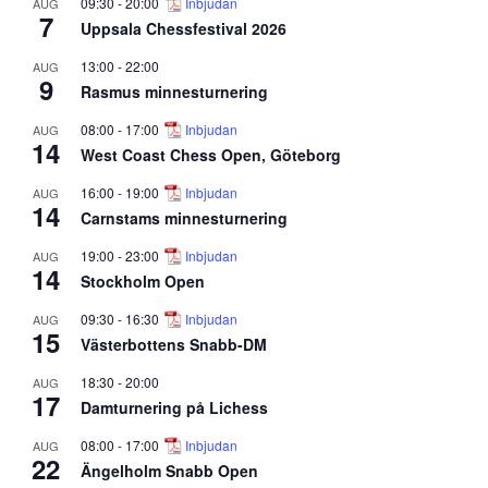
09:30
-
20:00
Inbjudan
AUG
7
Uppsala Chessfestival 2026
13:00
-
22:00
AUG
9
Rasmus minnesturnering
08:00
-
17:00
Inbjudan
AUG
14
West Coast Chess Open, Göteborg
16:00
-
19:00
Inbjudan
AUG
14
Carnstams minnesturnering
19:00
-
23:00
Inbjudan
AUG
14
Stockholm Open
09:30
-
16:30
Inbjudan
AUG
15
Västerbottens Snabb-DM
18:30
-
20:00
AUG
17
Damturnering på Lichess
08:00
-
17:00
Inbjudan
AUG
22
Ängelholm Snabb Open