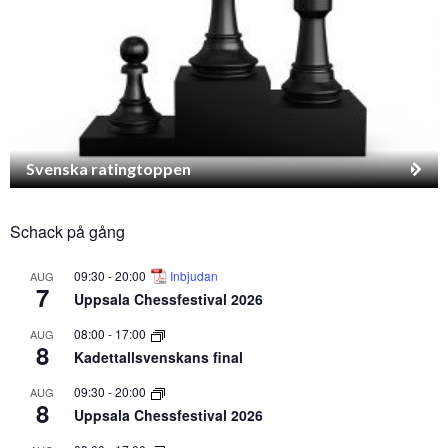
Svenska ratingtoppen
Schack på gång
09:30
-
20:00
Inbjudan
AUG
7
Uppsala Chessfestival 2026
08:00
-
17:00
AUG
8
Kadettallsvenskans final
09:30
-
20:00
AUG
8
Uppsala Chessfestival 2026