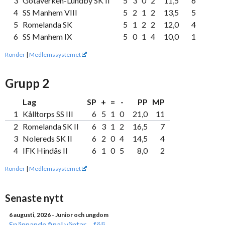
3
Götaverken-Lundby SK II
5
3
0
2
11,5
6
4
SS Manhem VIII
5
2
1
2
13,5
5
5
Romelanda SK
5
1
2
2
12,0
4
6
SS Manhem IX
5
0
1
4
10,0
1
Ronder
|
Medlemssystemet
Grupp 2
Lag
SP
+
=
-
PP
MP
1
Kålltorps SS III
6
5
1
0
21,0
11
2
Romelanda SK II
6
3
1
2
16,5
7
3
Nolereds SK II
6
2
0
4
14,5
4
4
IFK Hindås II
6
1
0
5
8,0
2
Ronder
|
Medlemssystemet
Senaste nytt
6 augusti, 2026
- Junior och ungdom
Spännande final väntar – följ