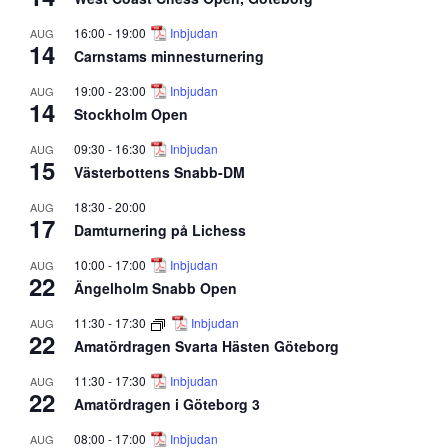
16:00
-
19:00
Inbjudan
AUG
14
Carnstams minnesturnering
19:00
-
23:00
Inbjudan
AUG
14
Stockholm Open
09:30
-
16:30
Inbjudan
AUG
15
Västerbottens Snabb-DM
18:30
-
20:00
AUG
17
Damturnering på Lichess
10:00
-
17:00
Inbjudan
AUG
22
Ängelholm Snabb Open
11:30
-
17:30
Inbjudan
AUG
22
Amatördragen Svarta Hästen Göteborg
11:30
-
17:30
Inbjudan
AUG
22
Amatördragen i Göteborg 3
08:00
-
17:00
Inbjudan
AUG