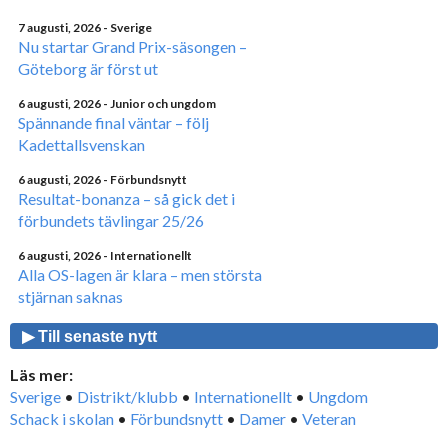
7 augusti, 2026
- Sverige
Nu startar Grand Prix-säsongen –
Göteborg är först ut
6 augusti, 2026
- Junior och ungdom
Spännande final väntar – följ
Kadettallsvenskan
6 augusti, 2026
- Förbundsnytt
Resultat-bonanza – så gick det i
förbundets tävlingar 25/26
6 augusti, 2026
- Internationellt
Alla OS-lagen är klara – men största
stjärnan saknas
▶ Till senaste nytt
Läs mer:
Sverige
•
Distrikt/klubb
•
Internationellt
•
Ungdom
Schack i skolan
•
Förbundsnytt
•
Damer
•
Veteran