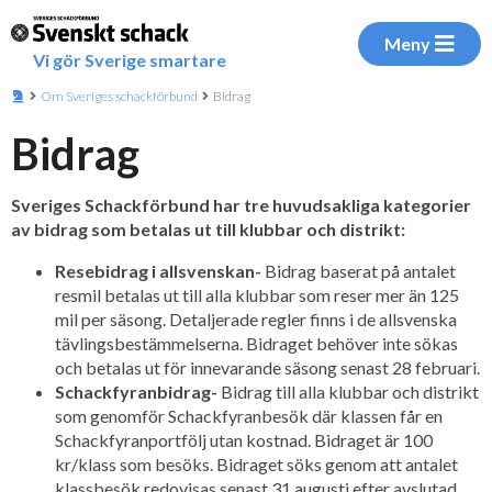
Meny
Vi gör Sverige smartare
Om Sveriges schackförbund
Bidrag
Bidrag
Sveriges Schackförbund har tre huvudsakliga kategorier
av bidrag som betalas ut till klubbar och distrikt:
Resebidrag i allsvenskan-
Bidrag baserat på antalet
resmil betalas ut till alla klubbar som reser mer än 125
mil per säsong. Detaljerade regler finns i de allsvenska
tävlingsbestämmelserna. Bidraget behöver inte sökas
och betalas ut för innevarande säsong senast 28 februari.
Schackfyranbidrag-
Bidrag till alla klubbar och distrikt
som genomför Schackfyranbesök där klassen får en
Schackfyranportfölj utan kostnad. Bidraget är 100
kr/klass som besöks. Bidraget söks genom att antalet
klassbesök redovisas senast 31 augusti efter avslutad