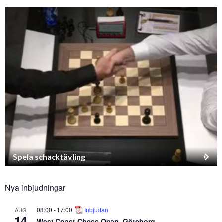
Spela schacktävling
Nya inbjudningar
08:00
-
17:00
Inbjudan
AUG
14
West Coast Chess Open, Göteborg