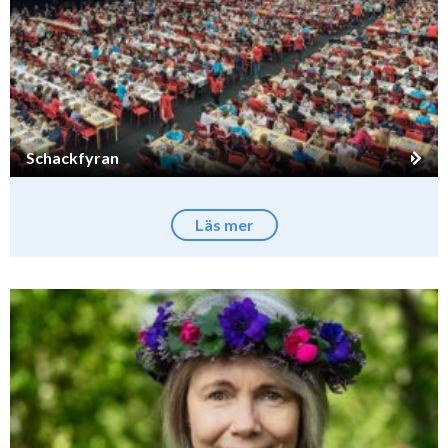
Schackfyran
Läs mer