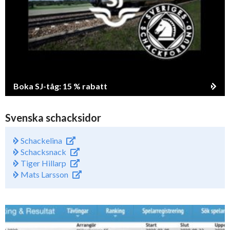
Boka SJ-tåg: 15 % rabatt
Svenska schacksidor
Schackelina
Schacksnack
Tiger Hillarp
Mats Larsson