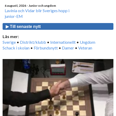
6 augusti, 2026
- Junior och ungdom
Lavinia och Vidar blir Sveriges hopp i
junior-EM
▶ Till senaste nytt
Läs mer:
Sverige
•
Distrikt/klubb
•
Internationellt
•
Ungdom
Schack i skolan
•
Förbundsnytt
•
Damer
•
Veteran