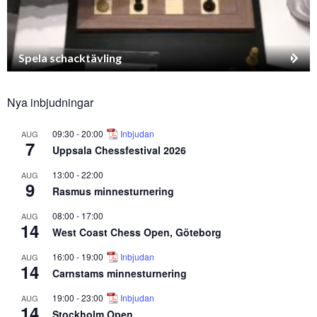
Spela schacktävling
Nya inbjudningar
09:30
-
20:00
Inbjudan
AUG
7
Uppsala Chessfestival 2026
13:00
-
22:00
AUG
9
Rasmus minnesturnering
08:00
-
17:00
AUG
14
West Coast Chess Open, Göteborg
16:00
-
19:00
Inbjudan
AUG
14
Carnstams minnesturnering
19:00
-
23:00
Inbjudan
AUG
14
Stockholm Open