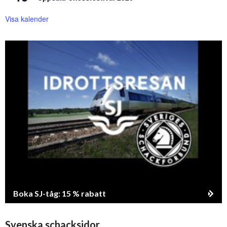
Visa kalender
Boka SJ-tåg: 15 % rabatt
Svenska schacksidor