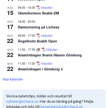
09:30
-
16:30
Inbjudan
AUG
15
Västerbottens Snabb-DM
18:30
-
20:00
AUG
17
Damturnering på Lichess
08:00
-
17:00
Inbjudan
AUG
22
Ängelholm Snabb Open
11:30
-
17:30
Inbjudan
AUG
22
Amatördragen Svarta Hästen Göteborg
11:30
-
17:30
Inbjudan
AUG
22
Amatördragen i Göteborg 3
Visa kalender
Skicka nyhetstips, bilder och resultat till
nyheter@schack.se.
Har du en tävling på gång? Mejla
inbjudan och info till
turneringstips@schack.se