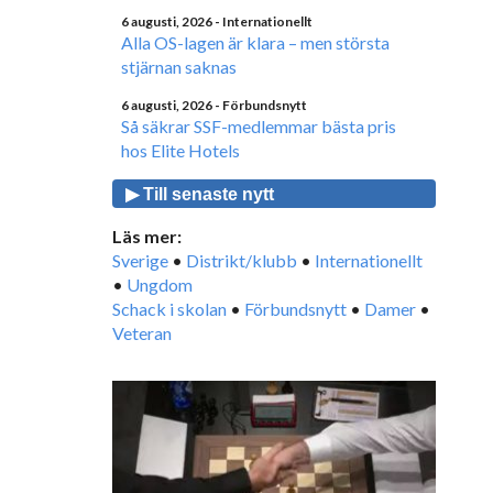
6 augusti, 2026
- Internationellt
Alla OS-lagen är klara – men största
stjärnan saknas
6 augusti, 2026
- Förbundsnytt
Så säkrar SSF-medlemmar bästa pris
hos Elite Hotels
▶ Till senaste nytt
Läs mer:
Sverige
•
Distrikt/klubb
•
Internationellt
•
Ungdom
Schack i skolan
•
Förbundsnytt
•
Damer
•
Veteran