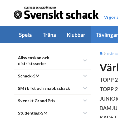
Vi gör
Spela
Träna
Klubbar
Tävlinga
Tävlinga
Allsvenskan och
distriktsserier
Vär
Schack-SM
TOPP 2
SM i blixt och snabbschack
TOPP 2
JUNIOR
Svenskt Grand Prix
DAMJU
Studentlag-SM
KADETT