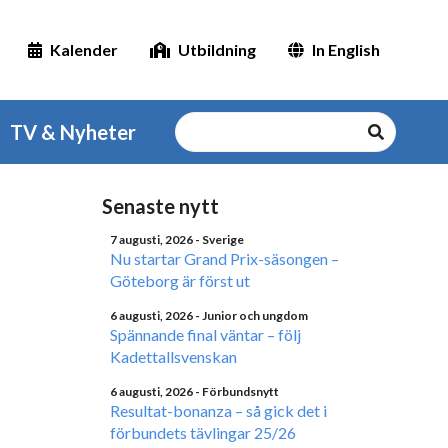
Kalender
Utbildning
In English
TV & Nyheter
Senaste nytt
7 augusti, 2026
- Sverige
Nu startar Grand Prix-säsongen –
Göteborg är först ut
6 augusti, 2026
- Junior och ungdom
Spännande final väntar – följ
Kadettallsvenskan
6 augusti, 2026
- Förbundsnytt
Resultat-bonanza – så gick det i
förbundets tävlingar 25/26