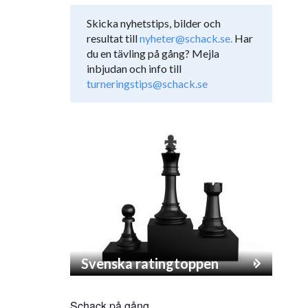
Skicka nyhetstips, bilder och
resultat till
nyheter@schack.se.
Har
du en tävling på gång? Mejla
inbjudan och info till
turneringstips@schack.se
Svenska ratingtoppen
Schack på gång