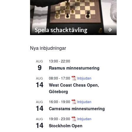
Spela schacktävling
Nya inbjudningar
13:00
-
22:00
AUG
9
Rasmus minnesturnering
08:00
-
17:00
Inbjudan
AUG
14
West Coast Chess Open,
Göteborg
16:00
-
19:00
Inbjudan
AUG
14
Carnstams minnesturnering
19:00
-
23:00
Inbjudan
AUG
14
Stockholm Open