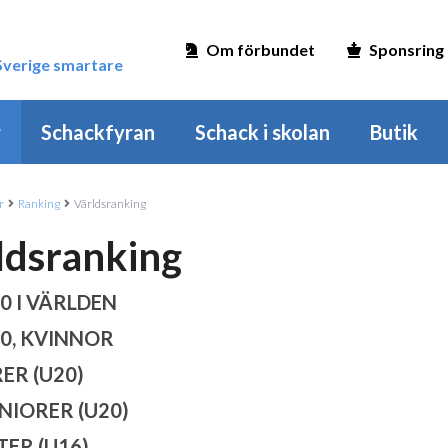
Om förbundet
Sponsring
 Sverige smartare
r
Schackfyran
Schack i skolan
Butik
r
Ranking
Världsranking
ldsranking
0 I VÄRLDEN
0, KVINNOR
ER (U20)
NIORER (U20)
ER (U16)