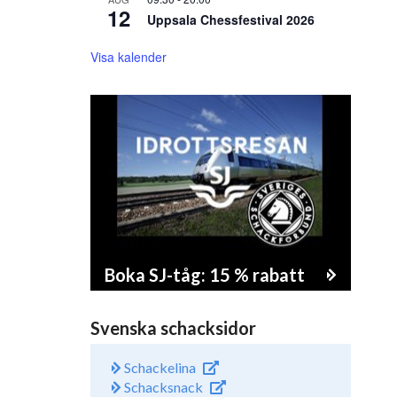
12
Uppsala Chessfestival 2026
Visa kalender
Boka SJ-tåg: 15 % rabatt
Svenska schacksidor
Schackelina
Schacksnack