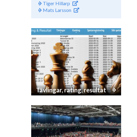
Tiger Hillarp
Mats Larsson
Tävlingar, rating, resultat