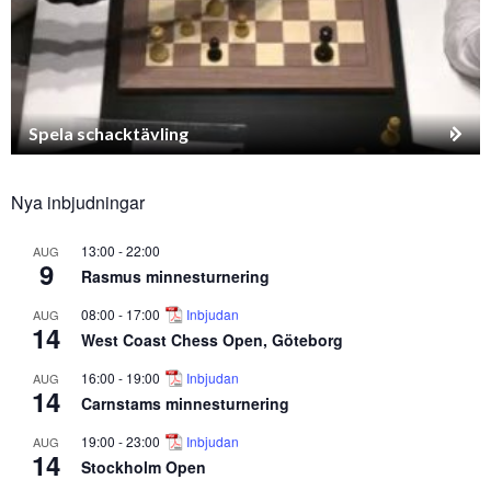
Spela schacktävling
Nya inbjudningar
13:00
-
22:00
AUG
9
Rasmus minnesturnering
08:00
-
17:00
Inbjudan
AUG
14
West Coast Chess Open, Göteborg
16:00
-
19:00
Inbjudan
AUG
14
Carnstams minnesturnering
19:00
-
23:00
Inbjudan
AUG
14
Stockholm Open