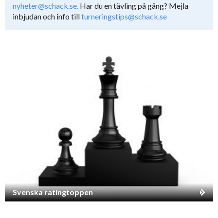
nyheter@schack.se.
Har du en tävling på gång? Mejla
inbjudan och info till
turneringstips@schack.se
Svenska ratingtoppen