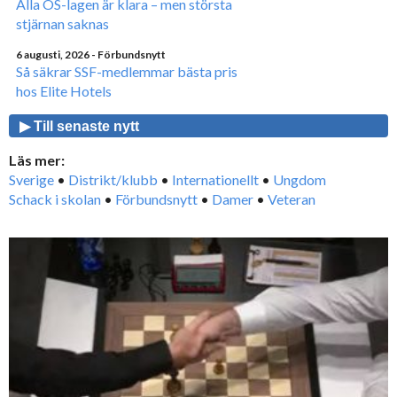
Alla OS-lagen är klara – men största
stjärnan saknas
6 augusti, 2026
- Förbundsnytt
Så säkrar SSF-medlemmar bästa pris
hos Elite Hotels
▶ Till senaste nytt
Läs mer:
Sverige
•
Distrikt/klubb
•
Internationellt
•
Ungdom
Schack i skolan
•
Förbundsnytt
•
Damer
•
Veteran