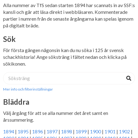
Alla nummer av TfS sedan starten 1894 har scannats in av SSF:s
kansli och går att läsa direkt i webbläsaren. Kommenterade
partier i numren från de senaste årgångarna kan spelas igenom
på digitalt bräde.
Sök
För första gången någonsin kan du nu söka i 125 år svensk
schackhistoria! Ange söksträng i fältet nedan och klicka på
sökikonen.
Mer info och filterinställningar
Bläddra
Välj årgång för att se alla nummer det året samt en
årssummering.
1894
|
1895
|
1896
|
1897
|
1898
|
1899
|
1900
|
1901
|
1902
|