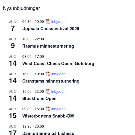
Nya inbjudningar
09:30
-
20:00
Inbjudan
AUG
7
Uppsala Chessfestival 2026
13:00
-
22:00
AUG
9
Rasmus minnesturnering
08:00
-
17:00
AUG
14
West Coast Chess Open, Göteborg
16:00
-
19:00
Inbjudan
AUG
14
Carnstams minnesturnering
19:00
-
23:00
Inbjudan
AUG
14
Stockholm Open
09:30
-
16:30
Inbjudan
AUG
15
Västerbottens Snabb-DM
18:30
-
20:00
AUG
17
Damturnering på Lichess