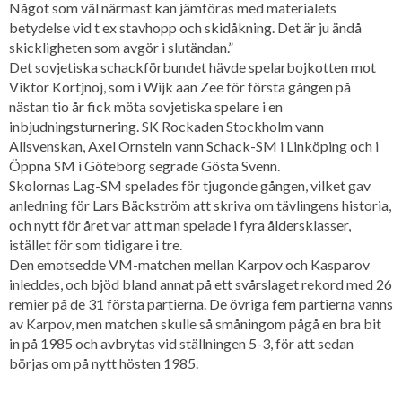
Något som väl närmast kan jämföras med materialets
betydelse vid t ex stavhopp och skidåkning. Det är ju ändå
skickligheten som avgör i slutändan.”
Det sovjetiska schackförbundet hävde spelarbojkotten mot
Viktor Kortjnoj, som i Wijk aan Zee för första gången på
nästan tio år fick möta sovjetiska spelare i en
inbjudningsturnering. SK Rockaden Stockholm vann
Allsvenskan, Axel Ornstein vann Schack-SM i Linköping och i
Öppna SM i Göteborg segrade Gösta Svenn.
Skolornas Lag-SM spelades för tjugonde gången, vilket gav
anledning för Lars Bäckström att skriva om tävlingens historia,
och nytt för året var att man spelade i fyra åldersklasser,
istället för som tidigare i tre.
Den emotsedde VM-matchen mellan Karpov och Kasparov
inleddes, och bjöd bland annat på ett svårslaget rekord med 26
remier på de 31 första partierna. De övriga fem partierna vanns
av Karpov, men matchen skulle så småningom pågå en bra bit
in på 1985 och avbrytas vid ställningen 5-3, för att sedan
börjas om på nytt hösten 1985.