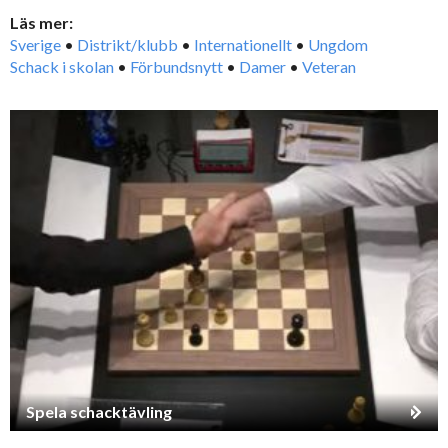
Läs mer:
Sverige
•
Distrikt/klubb
•
Internationellt
•
Ungdom
Schack i skolan
•
Förbundsnytt
•
Damer
•
Veteran
Spela schacktävling