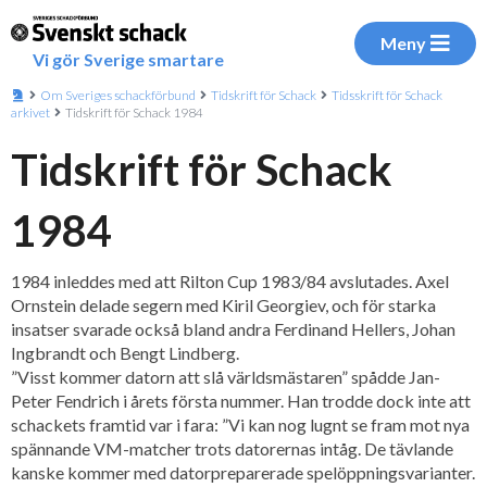
Meny
Vi gör Sverige smartare
Om Sveriges schackförbund
Tidskrift för Schack
Tidsskrift för Schack
arkivet
Tidskrift för Schack 1984
Tidskrift för Schack
1984
1984 inleddes med att Rilton Cup 1983/84 avslutades. Axel
Ornstein delade segern med Kiril Georgiev, och för starka
insatser svarade också bland andra Ferdinand Hellers, Johan
Ingbrandt och Bengt Lindberg.
”Visst kommer datorn att slå världsmästaren” spådde Jan-
Peter Fendrich i årets första nummer. Han trodde dock inte att
schackets framtid var i fara: ”Vi kan nog lugnt se fram mot nya
spännande VM-matcher trots datorernas intåg. De tävlande
kanske kommer med datorpreparerade spelöppningsvarianter.