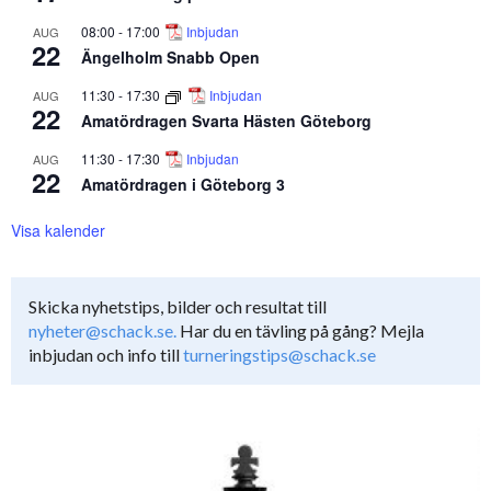
08:00
-
17:00
Inbjudan
AUG
22
Ängelholm Snabb Open
11:30
-
17:30
Inbjudan
AUG
22
Amatördragen Svarta Hästen Göteborg
11:30
-
17:30
Inbjudan
AUG
22
Amatördragen i Göteborg 3
Visa kalender
Skicka nyhetstips, bilder och resultat till
nyheter@schack.se.
Har du en tävling på gång? Mejla
inbjudan och info till
turneringstips@schack.se