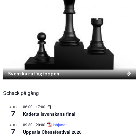
Svenska ratingtoppen
Schack på gång
08:00
-
17:00
AUG
7
Kadettallsvenskans final
09:30
-
20:00
Inbjudan
AUG
7
Uppsala Chessfestival 2026