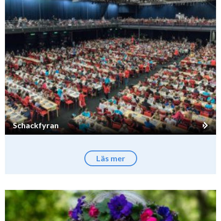
Schackfyran
Läs mer