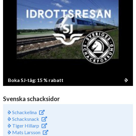
Boka SJ-tåg: 15 % rabatt
Svenska schacksidor
Schackelina
Schacksnack
Tiger Hillarp
Mats Larsson