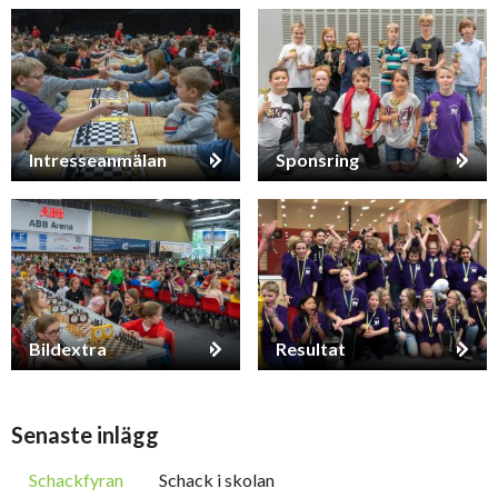
Så gör man schack matt
Schack matt med dam eller två torn
Schack matt med ett torn
Intresseanmälan
Sponsring
Lär dig skolmatten
Patt – då blir det oavgjort
Bildextra
Resultat
Rockad – flytta kung & torn samtidigt
Senaste inlägg
Schackfyran
Schack i skolan