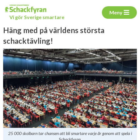
Meny
Vi gör Sverige smartare
Häng med på världens största
schacktävling!
25 000 skolbarn tar chansen att bli smartare varje år genom att spela i
Schackfyran.