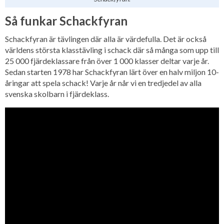
Så funkar Schackfyran
Schackfyran är tävlingen där alla är värdefulla. Det är också
världens största klasstävling i schack där så många som upp till
25 000 fjärdeklassare från över 1 000 klasser deltar varje år.
Sedan starten 1978 har Schackfyran lärt över en halv miljon 10-
åringar att spela schack! Varje år når vi en tredjedel av alla
svenska skolbarn i fjärdeklass.