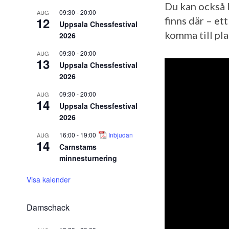
Du kan också 
09:30
-
20:00
AUG
12
finns där – et
Uppsala Chessfestival
komma till pl
2026
09:30
-
20:00
AUG
13
Uppsala Chessfestival
2026
09:30
-
20:00
AUG
14
Uppsala Chessfestival
2026
16:00
-
19:00
Inbjudan
AUG
14
Carnstams
minnesturnering
Visa kalender
Damschack