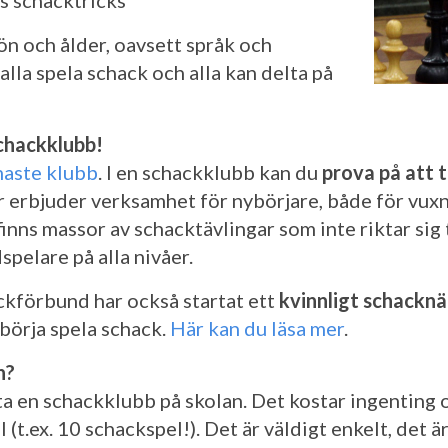
s schacktricks
ön och ålder, oavsett språk och
lla spela schack och alla kan delta på
chackklubb!
maste klubb
. I en schackklubb kan du
prova på att 
 erbjuder verksamhet för nybörjare, både för vuxn
finns massor av schacktävlingar som inte riktar sig t
spelare på alla nivåer.
ckförbund har också startat ett
kvinnligt schackn
l börja spela schack.
Här kan du läsa mer
.
n?
ta en schackklubb på skolan. Det kostar ingenting o
 (t.ex. 10 schackspel!). Det är väldigt enkelt, det ä