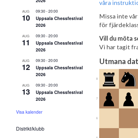
2026
våra instrukti
09:30
-
20:00
AUG
10
Missa inte vår
Uppsala Chessfestival
för fjärdeklas
2026
09:30
-
20:00
AUG
Vill du möta 
11
Uppsala Chessfestival
Vi har tagit 
2026
Utmana dato
09:30
-
20:00
AUG
12
Uppsala Chessfestival
2026
8
09:30
-
20:00
AUG
13
Uppsala Chessfestival
2026
7
Visa kalender
6
Distrikt/klubb
5