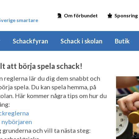
Om förbundet
Sponsring
 Sverige smartare
r
Schackfyran
Schack i skolan
Butik
lt att börja spela schack!
n reglerna lär du dig dem snabbt och
börja spela. Du kan spela hemma, på
skolan. Här kommer några tips om hur du
ång:
ackreglerna
r nybörjaren
g grunderna och vill ta nästa steg: