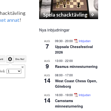
schacktävling
Spela schacktävling
ket annat
!
Nya inbjudningar
09:30
-
20:00
Inbjudan
AUG
7
Uppsala Chessfestival
2026
rti
Dra Nu!
13:00
-
22:00
AUG
9
Rasmus minnesturnering
ivå:
08:00
-
17:00
AUG
14
West Coast Chess Open,
Göteborg
16:00
-
19:00
Inbjudan
AUG
14
Carnstams
minnesturnering