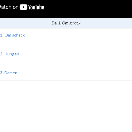
Del 1: Om schack
 1: Om schack
 2: Kungen
 3: Damen
 4: Löparen
 5: Springaren (Hästen)
 6: Tornet