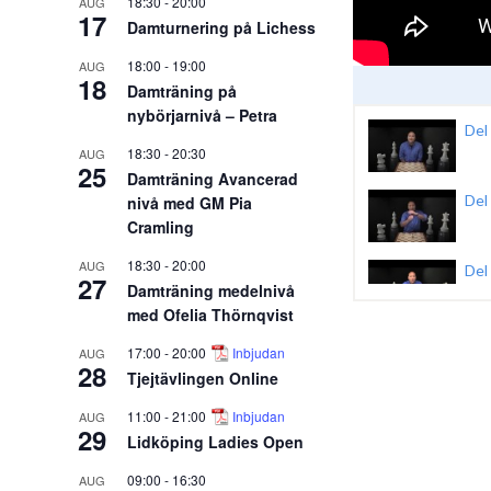
18:30
-
20:00
AUG
17
Damturnering på Lichess
18:00
-
19:00
AUG
18
Damträning på
nybörjarnivå – Petra
Del
18:30
-
20:30
AUG
25
Damträning Avancerad
Del
nivå med GM Pia
Cramling
18:30
-
20:00
AUG
Del
27
Damträning medelnivå
med Ofelia Thörnqvist
Del
17:00
-
20:00
Inbjudan
AUG
28
Tjejtävlingen Online
Del
11:00
-
21:00
Inbjudan
AUG
29
Lidköping Ladies Open
09:00
-
16:30
Del
AUG