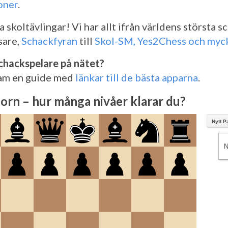
oner
.
a skoltävlingar! Vi har allt ifrån världens största 
sare,
Schackfyran
till
Skol-SM, Yes2Chess och myc
schackspelare på nätet?
fram en guide med
länkar till de bästa apparna
.
rn – hur många nivåer klarar du?
Nytt Pa
N