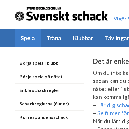
Vi gör
Spela
Träna
Klubbar
Tävlinga
Det är enke
Börja spela i klubb
Om du inte ka
Börja spela på nätet
sedan kan du 
nätet eller i 
Enkla schackregler
kan komma ig
Schackreglerna (filmer)
–
Lär dig sch
–
Se filmer fö
Korrespondensschack
När du lärt di