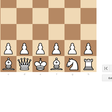
c
d
e
f
g
h
Ed