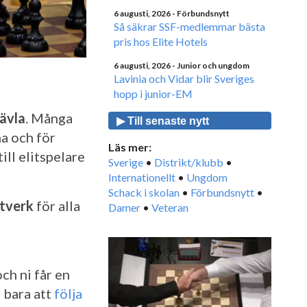
6 augusti, 2026
- Förbundsnytt
Så säkrar SSF-medlemmar bästa
pris hos Elite Hotels
6 augusti, 2026
- Junior och ungdom
Lavinia och Vidar blir Sveriges
hopp i junior-EM
tävla
. Många
▶ Till senaste nytt
a och för
Läs mer:
ill elitspelare
Sverige
•
Distrikt/klubb
•
Internationellt
•
Ungdom
Schack i skolan
•
Förbundsnytt
•
ätverk
för alla
Damer
•
Veteran
ch ni får en
r bara att
följa