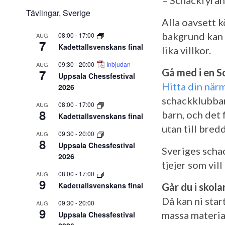
– Schackfyran
Tävlingar, Sverige
Alla oavsett k
bakgrund kan a
08:00
-
17:00
AUG
7
Kadettallsvenskans final
lika villkor.
09:30
-
20:00
Inbjudan
AUG
7
Gå med i en S
Uppsala Chessfestival
Hitta din när
2026
schackklubbar
08:00
-
17:00
AUG
8
barn, och det 
Kadettallsvenskans final
utan till bredd
09:30
-
20:00
AUG
8
Uppsala Chessfestival
Sveriges scha
2026
tjejer som vil
08:00
-
17:00
AUG
9
Kadettallsvenskans final
Går du i skola
Då kan ni star
09:30
-
20:00
AUG
9
massa material
Uppsala Chessfestival