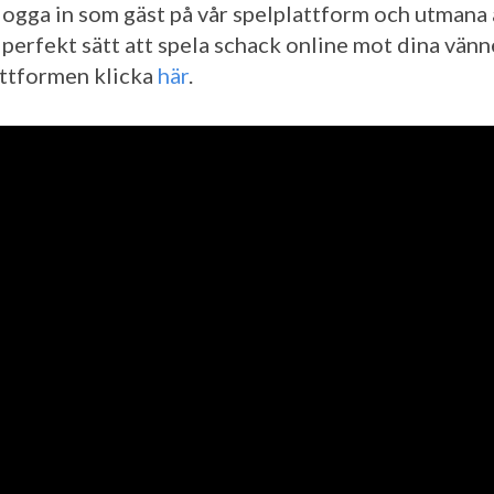
logga in som gäst på vår spelplattform och utmana
t perfekt sätt att spela schack online mot dina vänne
attformen klicka
här
.