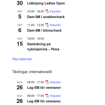
30
Lidköping Ladies Open
10:00
-
18:30
Inbjudan
SEP
Del
5
Dam-SM i snabbschack
11:00
-
13:30
Inbjudan
SEP
Del
6
Dam-SM i blixtschack
18:00
-
19:00
SEP
15
Del
Damträning på
nybörjarnivå – Petra
Del
Visa kalender
Tävlingar, internationellt
Del
08:00
-
17:00
Inbjudan
AUG
26
Lag-EM för veteraner
Del
08:00
-
17:00
Inbjudan
AUG
26
Lag-EM för veteraner
Del