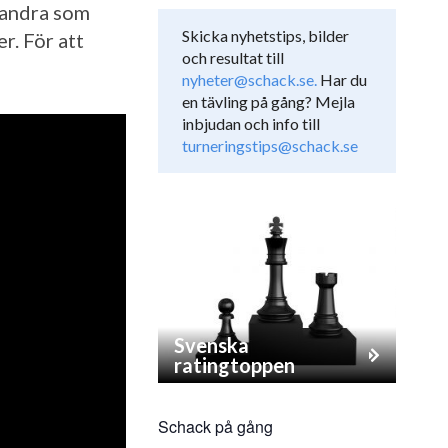
 andra som
Skicka nyhetstips, bilder
r. För att
och resultat till
nyheter@schack.se.
Har du
en tävling på gång? Mejla
inbjudan och info till
turneringstips@schack.se
Svenska
ratingtoppen
Schack på gång