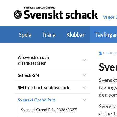
Vi gör
Spela
Träna
Klubbar
Tävlinga
Tävlinga
Allsvenskan och
distriktsserier
Sve
Schack-SM
Svenskt
tävling
SM i blixt och snabbschack
den som
Svenskt Grand Prix
Svenskt
Svenskt Grand Prix 2026/2027
aktuell