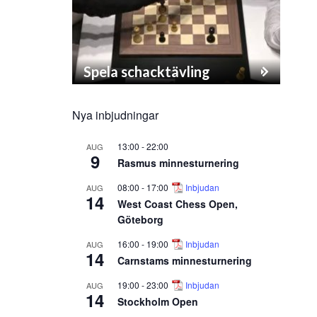
Spela schacktävling
Nya inbjudningar
13:00
-
22:00
AUG
9
Rasmus minnesturnering
08:00
-
17:00
Inbjudan
AUG
14
West Coast Chess Open,
Göteborg
16:00
-
19:00
Inbjudan
AUG
14
Carnstams minnesturnering
19:00
-
23:00
Inbjudan
AUG
14
Stockholm Open