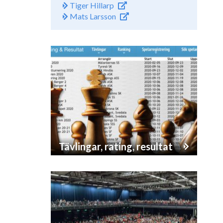
Tiger Hillarp
Mats Larsson
Tävlingar, rating, resultat