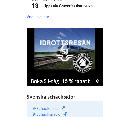
13
Uppsala Chessfestival 2026
Visa kalender
Boka SJ-tåg: 15 % rabatt
Svenska schacksidor
Schackelina
Schacksnack