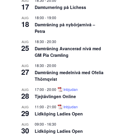
18:30
-
20:00
AUG
17
Damturnering på Lichess
18:00
-
19:00
AUG
18
Damträning på nybörjarnivå –
Petra
18:30
-
20:30
AUG
25
Damträning Avancerad nivå med
GM Pia Cramling
18:30
-
20:00
AUG
27
Damträning medelnivå med Ofelia
Thörnqvist
17:00
-
20:00
Inbjudan
AUG
28
Tjejtävlingen Online
11:00
-
21:00
Inbjudan
AUG
29
Lidköping Ladies Open
09:00
-
16:30
AUG
30
Lidköping Ladies Open