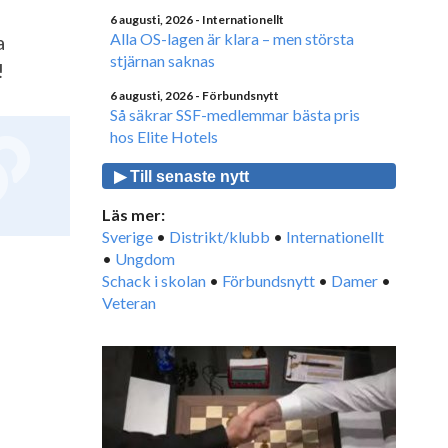
6 augusti, 2026
- Internationellt
Alla OS-lagen är klara – men största
a
stjärnan saknas
!
6 augusti, 2026
- Förbundsnytt
Så säkrar SSF-medlemmar bästa pris
hos Elite Hotels
▶ Till senaste nytt
Läs mer:
Sverige
•
Distrikt/klubb
•
Internationellt
•
Ungdom
Schack i skolan
•
Förbundsnytt
•
Damer
•
Veteran