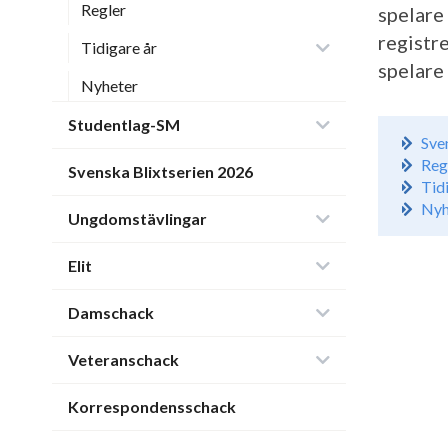
Regler
spelare
registr
Tidigare år
spelare
Nyheter
Studentlag-SM
Sve
Reg
Svenska Blixtserien 2026
Tid
Nyh
Ungdomstävlingar
Elit
Damschack
Veteranschack
Korrespondensschack