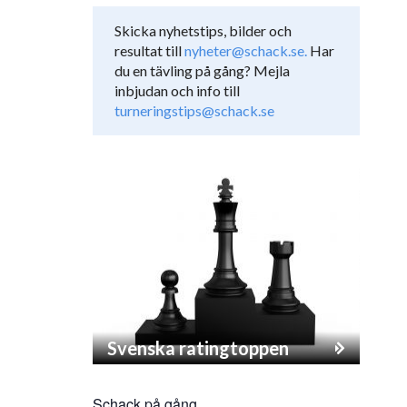
Skicka nyhetstips, bilder och
resultat till
nyheter@schack.se.
Har
du en tävling på gång? Mejla
inbjudan och info till
turneringstips@schack.se
Svenska ratingtoppen
Schack på gång