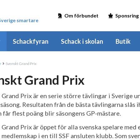
Om förbundet
Sponsring
 Sverige smartare
r
Schackfyran
Schack i skolan
Butik
r
Svenskt Grand Prix
nskt Grand Prix
 Grand Prix är en serie större tävlingar i Sverige u
ssäsong. Resultaten från de bästa tävlingarna slås 
 får flest poäng blir säsongens GP-mästare.
 Grand Prix är öppet för alla svenska spelare med 
t medlemskap i en till SSF ansluten klubb. Som sve