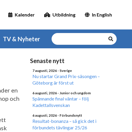
Kalender
Utbildning
In English
TV & Nyheter
Senaste nytt
7 augusti, 2026
- Sverige
Nu startar Grand Prix-säsongen –
Göteborg är först ut
nder en
6 augusti, 2026
- Junior och ungdom
ihop och
Spännande final väntar – följ
Kadettallsvenskan
6 augusti, 2026
- Förbundsnytt
ett
Resultat-bonanza – så gick det i
nsk
förbundets tävlingar 25/26