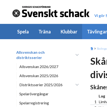
Vi gör
Spela
Träna
Klubbar
Tävlinga
Tävlinga
Allsvenskan och
distriktsserier
Skå
Allsvenskan 2026/2027
divi
Allsvenskan 2025/2026
Distriktsserier 2025/2026
Skånes
Spelarövergångar
Lag
1
Limh
Spelarregistrering