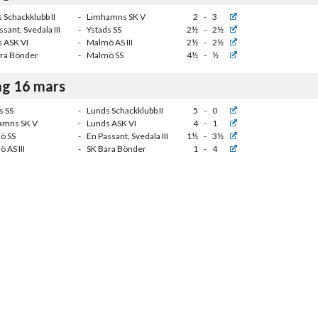
 Schackklubb II
-
Limhamns SK V
2
-
3
sant, Svedala III
-
Ystads SS
2½
-
2½
 ASK VI
-
Malmö AS III
2½
-
2½
ra Bönder
-
Malmö SS
4½
-
½
g 16 mars
s SS
-
Lunds Schackklubb II
5
-
0
amns SK V
-
Lunds ASK VI
4
-
1
ö SS
-
En Passant, Svedala III
1½
-
3½
 AS III
-
SK Bara Bönder
1
-
4