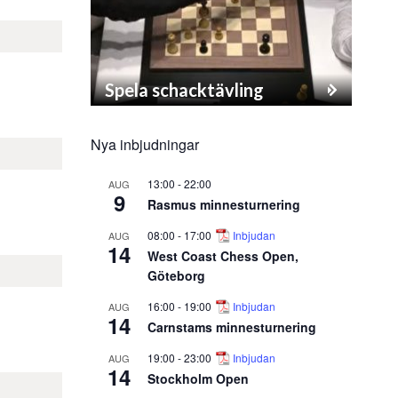
Spela schacktävling
Nya inbjudningar
13:00
-
22:00
AUG
9
Rasmus minnesturnering
08:00
-
17:00
Inbjudan
AUG
14
West Coast Chess Open,
Göteborg
16:00
-
19:00
Inbjudan
AUG
14
Carnstams minnesturnering
19:00
-
23:00
Inbjudan
AUG
14
Stockholm Open