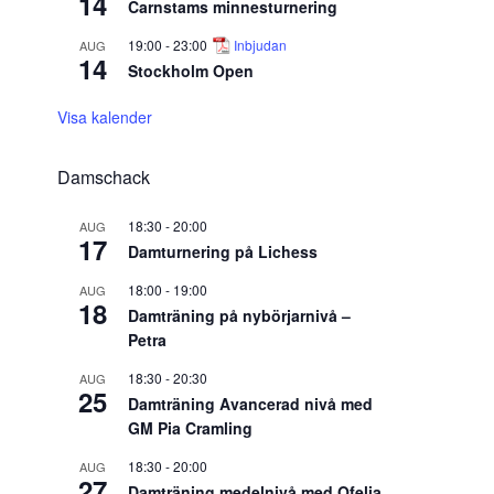
14
Carnstams minnesturnering
19:00
-
23:00
Inbjudan
AUG
14
Stockholm Open
Visa kalender
Damschack
18:30
-
20:00
AUG
17
Damturnering på Lichess
18:00
-
19:00
AUG
18
Damträning på nybörjarnivå –
Petra
18:30
-
20:30
AUG
25
Damträning Avancerad nivå med
GM Pia Cramling
18:30
-
20:00
AUG
27
Damträning medelnivå med Ofelia