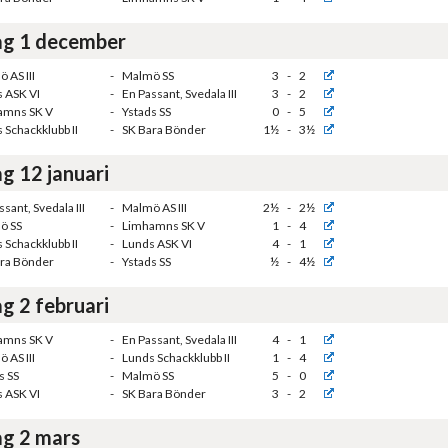
g 1 december
 AS III
-
Malmö SS
3
-
2
 ASK VI
-
En Passant, Svedala III
3
-
2
amns SK V
-
Ystads SS
0
-
5
 Schackklubb II
-
SK Bara Bönder
1½
-
3½
g 12 januari
sant, Svedala III
-
Malmö AS III
2½
-
2½
ö SS
-
Limhamns SK V
1
-
4
 Schackklubb II
-
Lunds ASK VI
4
-
1
ra Bönder
-
Ystads SS
½
-
4½
g 2 februari
amns SK V
-
En Passant, Svedala III
4
-
1
 AS III
-
Lunds Schackklubb II
1
-
4
s SS
-
Malmö SS
5
-
0
 ASK VI
-
SK Bara Bönder
3
-
2
g 2 mars