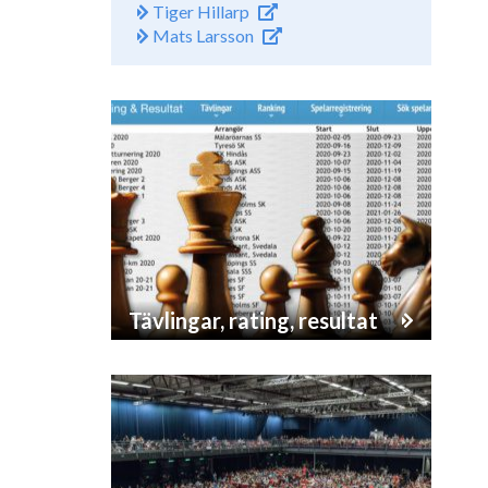
Tiger Hillarp
Mats Larsson
Tävlingar, rating, resultat