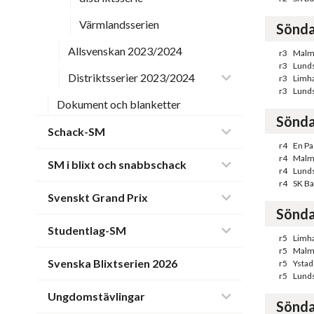
Värmlandsserien
Sönda
Allsvenskan 2023/2024
r3
Malmö
r3
Lunds
Distriktsserier 2023/2024
r3
Limh
r3
Lunds
Dokument och blanketter
Sönda
Schack-SM
r4
En Pas
r4
Malm
SM i blixt och snabbschack
r4
Lunds
r4
SK Ba
Svenskt Grand Prix
Sönda
Studentlag-SM
r5
Limh
r5
Malmö
Svenska Blixtserien 2026
r5
Ystad
r5
Lunds
Ungdomstävlingar
Sönda