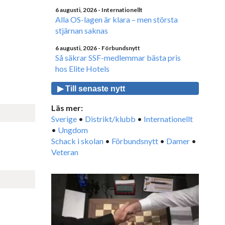
6 augusti, 2026
- Internationellt
Alla OS-lagen är klara – men största
stjärnan saknas
6 augusti, 2026
- Förbundsnytt
Så säkrar SSF-medlemmar bästa pris
hos Elite Hotels
▶ Till senaste nytt
Läs mer:
Sverige
•
Distrikt/klubb
•
Internationellt
•
Ungdom
Schack i skolan
•
Förbundsnytt
•
Damer
•
Veteran