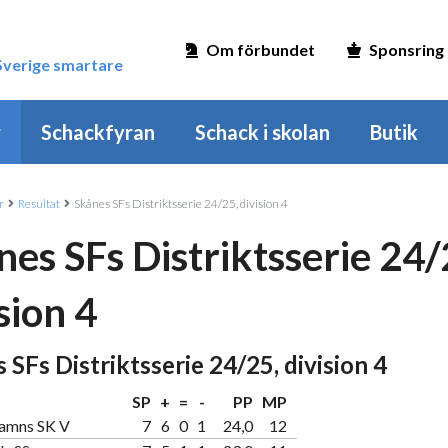
Om förbundet
Sponsring
 Sverige smartare
r
Schackfyran
Schack i skolan
Butik
r
Resultat
Skånes SFs Distriktsserie 24/25, division 4
nes SFs Distriktsserie 24/
sion 4
 SFs Distriktsserie 24/25, division 4
SP
+
=
-
PP
MP
amns SK V
7
6
0
1
24,0
12