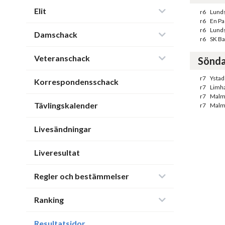
Elit
r6
Lunds
r6
En Pas
r6
Lunds
Damschack
r6
SK Ba
Veteranschack
Sönda
r7
Ystad
Korrespondensschack
r7
Limh
r7
Malm
Tävlingskalender
r7
Malmö
Livesändningar
Liveresultat
Regler och bestämmelser
Ranking
Resultatsidor