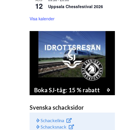
12
Uppsala Chessfestival 2026
Visa kalender
Boka SJ-tåg: 15 % rabatt
Svenska schacksidor
Schackelina
Schacksnack