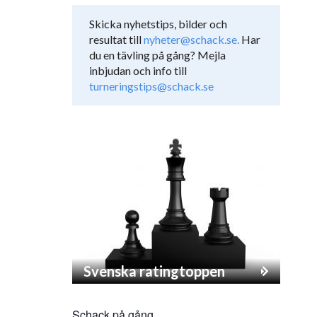
Skicka nyhetstips, bilder och
resultat till
nyheter@schack.se.
Har
du en tävling på gång? Mejla
inbjudan och info till
turneringstips@schack.se
Svenska ratingtoppen
Schack på gång