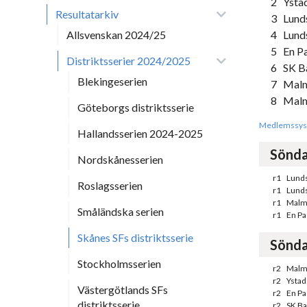
2
Ysta
Resultatarkiv
3
Lund
Allsvenskan 2024/25
4
Lund
5
En Pa
Distriktsserier 2024/2025
6
SK B
Blekingeserien
7
Malm
8
Malm
Göteborgs distriktsserie
Medlemssys
Hallandsserien 2024-2025
Sönda
Nordskånesserien
r1
Lunds
Roslagsserien
r1
Lunds
r1
Malmö
Småländska serien
r1
En Pas
Skånes SFs distriktsserie
Sönda
Stockholmsserien
r2
Malm
r2
Ystad
Västergötlands SFs
r2
En Pas
distriktsserie
r2
SK Ba