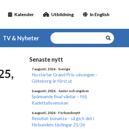
Kalender
Utbildning
In English
TV & Nyheter
Senaste nytt
25,
7 augusti, 2026
- Sverige
Nu startar Grand Prix-säsongen –
Göteborg är först ut
6 augusti, 2026
- Junior och ungdom
Spännande final väntar – följ
Kadettallsvenskan
6 augusti, 2026
- Förbundsnytt
Resultat-bonanza – så gick det i
förbundets tävlingar 25/26