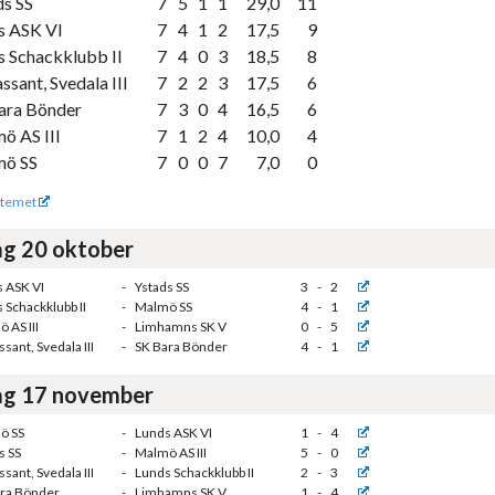
ds SS
7
5
1
1
29,0
11
s ASK VI
7
4
1
2
17,5
9
s Schackklubb II
7
4
0
3
18,5
8
ssant, Svedala III
7
2
2
3
17,5
6
ara Bönder
7
3
0
4
16,5
6
ö AS III
7
1
2
4
10,0
4
ö SS
7
0
0
7
7,0
0
temet
g 20 oktober
 ASK VI
-
Ystads SS
3
-
2
 Schackklubb II
-
Malmö SS
4
-
1
 AS III
-
Limhamns SK V
0
-
5
sant, Svedala III
-
SK Bara Bönder
4
-
1
g 17 november
ö SS
-
Lunds ASK VI
1
-
4
s SS
-
Malmö AS III
5
-
0
sant, Svedala III
-
Lunds Schackklubb II
2
-
3
ra Bönder
-
Limhamns SK V
1
-
4