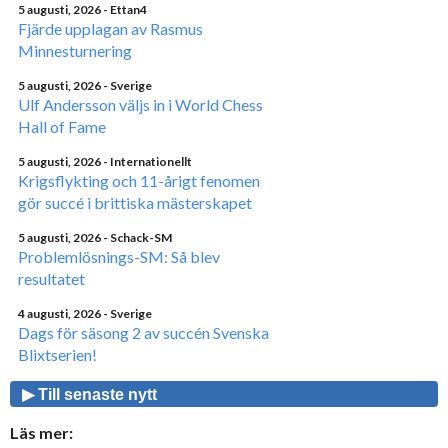
5 augusti, 2026
- Ettan4
Fjärde upplagan av Rasmus
Minnesturnering
5 augusti, 2026
- Sverige
Ulf Andersson väljs in i World Chess
Hall of Fame
5 augusti, 2026
- Internationellt
Krigsflykting och 11-årigt fenomen
gör succé i brittiska mästerskapet
5 augusti, 2026
- Schack-SM
Problemlösnings-SM: Så blev
resultatet
4 augusti, 2026
- Sverige
Dags för säsong 2 av succén Svenska
Blixtserien!
▶ Till senaste nytt
Läs mer: