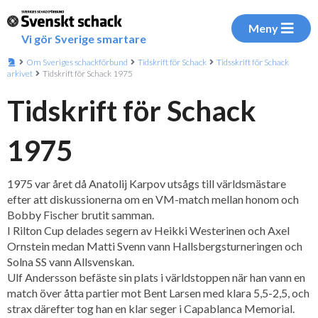
Meny
Vi gör Sverige smartare
Om Sveriges schackförbund
Tidskrift för Schack
Tidsskrift för Schack
arkivet
Tidskrift för Schack 1975
Tidskrift för Schack
1975
1975 var året då Anatolij Karpov utsågs till världsmästare
efter att diskussionerna om en VM-match mellan honom och
Bobby Fischer brutit samman.
I Rilton Cup delades segern av Heikki Westerinen och Axel
Ornstein medan Matti Svenn vann Hallsbergsturneringen och
Solna SS vann Allsvenskan.
Ulf Andersson befäste sin plats i världstoppen när han vann en
match över åtta partier mot Bent Larsen med klara 5,5-2,5, och
strax därefter tog han en klar seger i Capablanca Memorial.