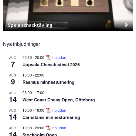
Spela schacktävling
Nya inbjudningar
09:30
-
20:00
Inbjudan
AUG
7
Uppsala Chessfestival 2026
13:00
-
22:00
AUG
9
Rasmus minnesturnering
08:00
-
17:00
AUG
14
West Coast Chess Open, Göteborg
16:00
-
19:00
Inbjudan
AUG
14
Carnstams minnesturnering
19:00
-
23:00
Inbjudan
AUG
14
Stockholm Open