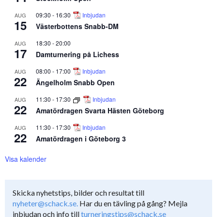
09:30
-
16:30
Inbjudan
AUG
15
Västerbottens Snabb-DM
18:30
-
20:00
AUG
17
Damturnering på Lichess
08:00
-
17:00
Inbjudan
AUG
22
Ängelholm Snabb Open
11:30
-
17:30
Inbjudan
AUG
22
Amatördragen Svarta Hästen Göteborg
11:30
-
17:30
Inbjudan
AUG
22
Amatördragen i Göteborg 3
Visa kalender
Skicka nyhetstips, bilder och resultat till
nyheter@schack.se.
Har du en tävling på gång? Mejla
inbjudan och info till
turneringstips@schack.se