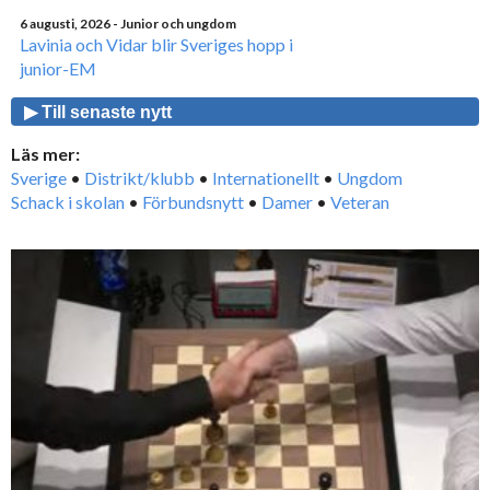
6 augusti, 2026
- Junior och ungdom
Lavinia och Vidar blir Sveriges hopp i
junior-EM
▶ Till senaste nytt
Läs mer:
Sverige
•
Distrikt/klubb
•
Internationellt
•
Ungdom
Schack i skolan
•
Förbundsnytt
•
Damer
•
Veteran