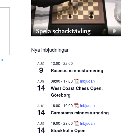
Spela schacktävling
Nya inbjudningar
DF
13:00
-
22:00
AUG
9
Rasmus minnesturnering
08:00
-
17:00
Inbjudan
AUG
14
West Coast Chess Open,
Göteborg
16:00
-
19:00
Inbjudan
AUG
14
Carnstams minnesturnering
19:00
-
23:00
Inbjudan
AUG
14
Stockholm Open