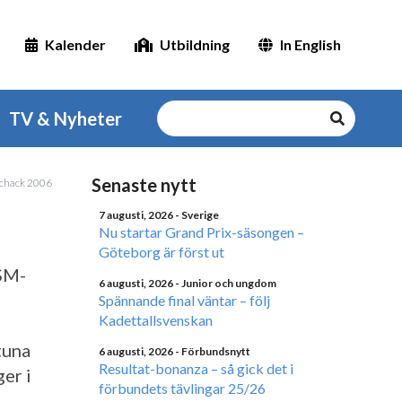
Kalender
Utbildning
In English
TV & Nyheter
Senaste nytt
 Schack 2006
7 augusti, 2026
- Sverige
Nu startar Grand Prix-säsongen –
Göteborg är först ut
 SM-
6 augusti, 2026
- Junior och ungdom
Spännande final väntar – följ
Kadettallsvenskan
tuna
6 augusti, 2026
- Förbundsnytt
Resultat-bonanza – så gick det i
er i
förbundets tävlingar 25/26