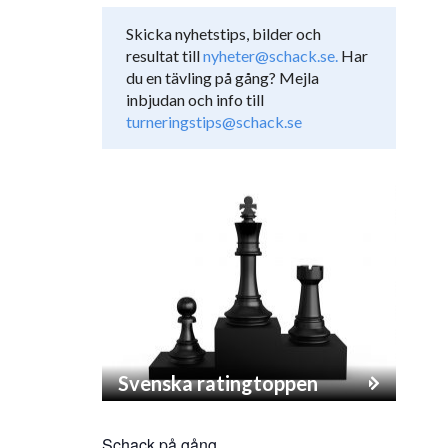
Skicka nyhetstips, bilder och
resultat till
nyheter@schack.se.
Har
du en tävling på gång? Mejla
inbjudan och info till
turneringstips@schack.se
Svenska ratingtoppen
Schack på gång