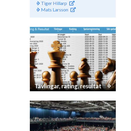
Tiger Hillarp
Mats Larsson
Tävlingar, rating, resultat