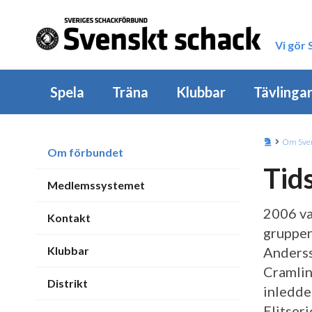
Vi gör
Spela
Träna
Klubbar
Tävlinga
Om Sver
Om förbundet
Tid
Medlemssystemet
2006 va
Kontakt
gruppen
Klubbar
Anderss
Cramlin
Distrikt
inledde
Elitseri