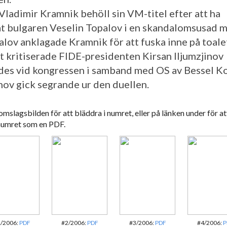
Vladimir Kramnik behöll sin VM-titel efter att ha
t bulgaren Veselin Topalov i en skandalomsusad 
alov anklagade Kramnik för att fuska inne på toale
t kritiserade FIDE-presidenten Kirsan Iljumzjinov
es vid kongressen i samband med OS av Bessel K
inov gick segrande ur den duellen.
omslagsbilden för att bläddra i numret, eller på länken under för at
numret som en PDF.
/2006:
PDF
#2/2006:
PDF
#3/2006:
PDF
#4/2006:
P