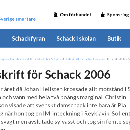
Om förbundet
Sponsring
 Sverige smartare
r
Schackfyran
Schack i skolan
Butik
iges schackförbund
Tidskrift för Schack
Tidsskrift för Schack arkivet
Tidskrift för
skrift för Schack 2006
r året då Johan Hellsten krossade allt motstånd i
 och vann med hela två poängs marginal. Christin
on visade att svenskt damschack inte bara är Pia
g när hon tog en IM-inteckning i Reykjavik. Sollen
 svagt men avslutade sylvasst och tog sin femte seg
en.