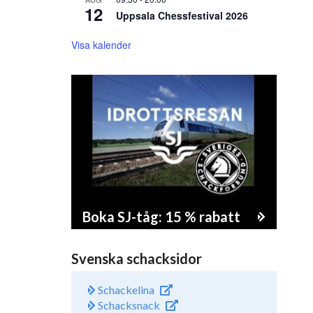
12
Uppsala Chessfestival 2026
Visa kalender
Boka SJ-tåg: 15 % rabatt
Svenska schacksidor
Schackelina
Schacksnack