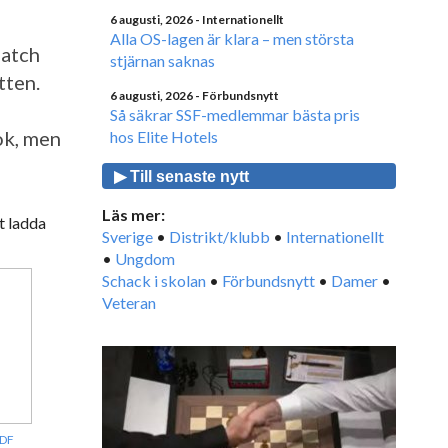
6 augusti, 2026
- Internationellt
Alla OS-lagen är klara – men största
match
stjärnan saknas
tten.
6 augusti, 2026
- Förbundsnytt
Så säkrar SSF-medlemmar bästa pris
ok, men
hos Elite Hotels
▶ Till senaste nytt
Läs mer:
t ladda
Sverige
•
Distrikt/klubb
•
Internationellt
•
Ungdom
Schack i skolan
•
Förbundsnytt
•
Damer
•
Veteran
DF