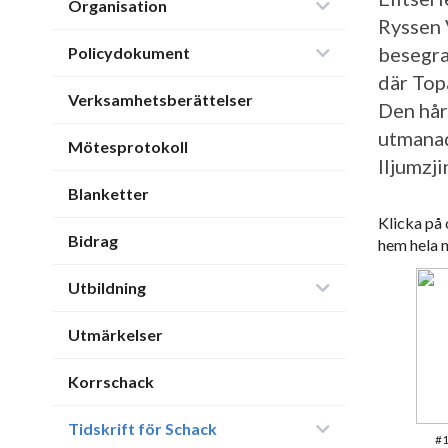
Organisation
Ryssen 
besegra
Policydokument
där Top
Verksamhetsberättelser
Den hår
utmanad
Mötesprotokoll
Iljumzj
Blanketter
Klicka på 
Bidrag
hem hela 
Utbildning
Utmärkelser
Korrschack
Tidskrift för Schack
#1