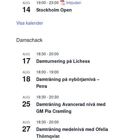
19:00
-
23:00
Inbjudan
AUG
14
Stockholm Open
Visa kalender
Damschack
18:30
-
20:00
AUG
17
Damturnering på Lichess
18:00
-
19:00
AUG
18
Damträning på nybörjarnivå –
Petra
18:30
-
20:30
AUG
25
Damträning Avancerad nivå med
GM Pia Cramling
18:30
-
20:00
AUG
27
Damträning medelnivå med Ofelia
Thörnqvist