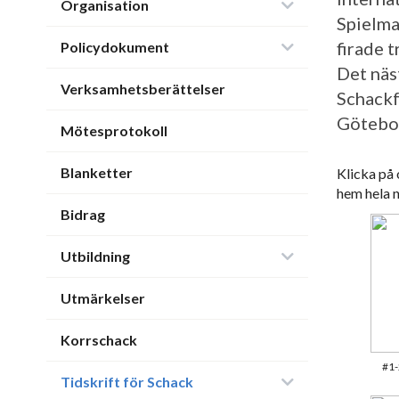
Organisation
Spielma
firade t
Policydokument
Det näs
Verksamhetsberättelser
Schackf
Götebor
Mötesprotokoll
Blanketter
Klicka på 
hem hela 
Bidrag
Utbildning
Utmärkelser
Korrschack
#1-
Tidskrift för Schack