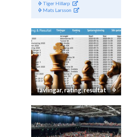
Tiger Hillarp
Mats Larsson
Tävlingar, rating, resultat