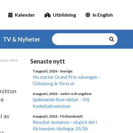
Kalender
Utbildning
In English
TV & Nyheter
Senaste nytt
 Schack 1909
7 augusti, 2026
- Sverige
Nu startar Grand Prix-säsongen –
Göteborg är först ut
 nitton
6 augusti, 2026
- Junior och ungdom
de
Spännande final väntar – följ
Kadettallsvenskan
l av
6 augusti, 2026
- Förbundsnytt
Resultat-bonanza – så gick det i
förbundets tävlingar 25/26
na