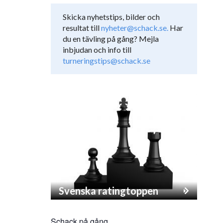
Skicka nyhetstips, bilder och
resultat till
nyheter@schack.se.
Har
du en tävling på gång? Mejla
inbjudan och info till
turneringstips@schack.se
Svenska ratingtoppen
Schack på gång