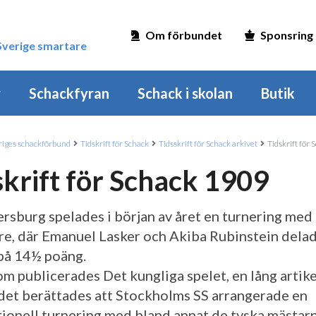
Om förbundet
Sponsring
 Sverige smartare
r
Schackfyran
Schack i skolan
Butik
iges schackförbund
Tidskrift för Schack
Tidsskrift för Schack arkivet
Tidskrift för
skrift för Schack 1909
tersburg spelades i början av året en turnering med
re, där Emanuel Lasker och Akiba Rubinstein dela
på 14½ poäng.
m publicerades Det kungliga spelet, en lång artike
 det berättades att Stockholms SS arrangerade en
tionell turnering med bland annat de tyska mästar