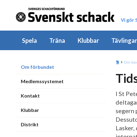
Vi gör
Spela
Träna
Klubbar
Tävlinga
Om Sver
Om förbundet
Tid
Medlemssystemet
I St Pe
Kontakt
deltaga
Klubbar
segern 
Dessuto
Distrikt
Lasker,
interna