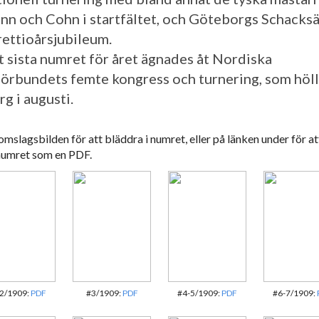
nn och Cohn i startfältet, och Göteborgs Schacksä
rettioårsjubileum.
t sista numret för året ägnades åt Nordiska
örbundets femte kongress och turnering, som höll
g i augusti.
omslagsbilden för att bläddra i numret, eller på länken under för at
numret som en PDF.
2/1909:
PDF
#3/1909:
PDF
#4-5/1909:
PDF
#6-7/1909: