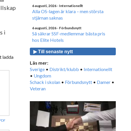
6 augusti, 2026
- Internationellt
llskap
Alla OS-lagen är klara – men största
stjärnan saknas
6 augusti, 2026
- Förbundsnytt
s i
Så säkrar SSF-medlemmar bästa pris
hos Elite Hotels
▶ Till senaste nytt
t ladda
Läs mer:
Sverige
•
Distrikt/klubb
•
Internationellt
•
Ungdom
Schack i skolan
•
Förbundsnytt
•
Damer
•
Veteran
PDF