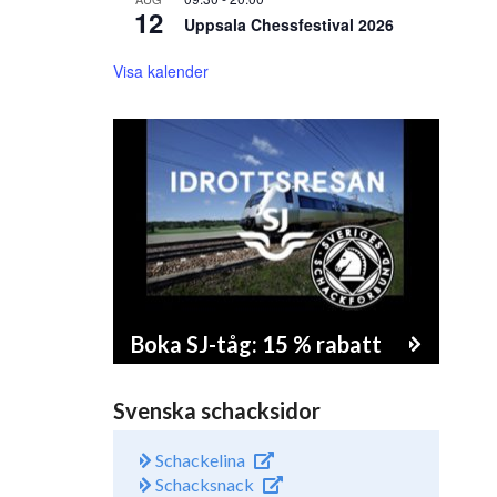
12
Uppsala Chessfestival 2026
Visa kalender
Boka SJ-tåg: 15 % rabatt
Svenska schacksidor
Schackelina
Schacksnack