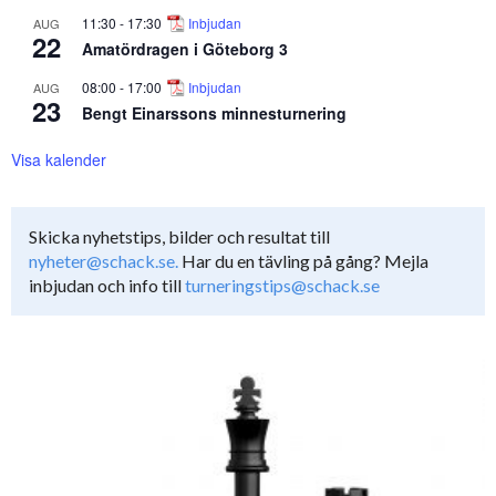
11:30
-
17:30
Inbjudan
AUG
22
Amatördragen i Göteborg 3
08:00
-
17:00
Inbjudan
AUG
23
Bengt Einarssons minnesturnering
Visa kalender
Skicka nyhetstips, bilder och resultat till
nyheter@schack.se.
Har du en tävling på gång? Mejla
inbjudan och info till
turneringstips@schack.se