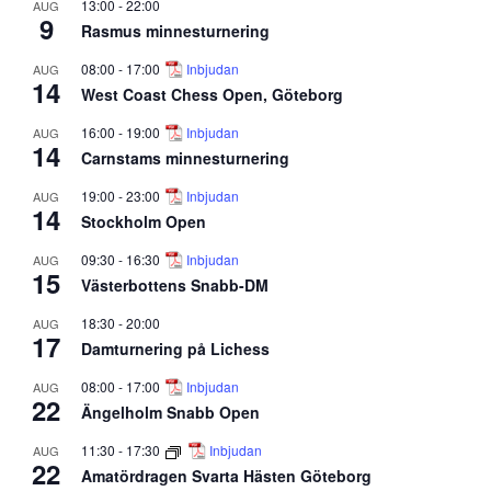
13:00
-
22:00
AUG
9
Rasmus minnesturnering
08:00
-
17:00
Inbjudan
AUG
14
West Coast Chess Open, Göteborg
16:00
-
19:00
Inbjudan
AUG
14
Carnstams minnesturnering
19:00
-
23:00
Inbjudan
AUG
14
Stockholm Open
09:30
-
16:30
Inbjudan
AUG
15
Västerbottens Snabb-DM
18:30
-
20:00
AUG
17
Damturnering på Lichess
08:00
-
17:00
Inbjudan
AUG
22
Ängelholm Snabb Open
11:30
-
17:30
Inbjudan
AUG
22
Amatördragen Svarta Hästen Göteborg