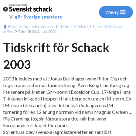
Meny
Vi gör Sverige smartare
Om Sveriges schackförbund
Tidskrift för Schack
Tidsskrift för Schack
arkivet
Tidskrift för Schack 2003
Tidskrift för Schack
2003
2003 inleddes med att Jonas Barkhagen vann Rilton Cup och
tog sin andra stormästarinteckning. Även Bengt Lindberg tog
lite senare på året en GM-norm i Excelsior Cup. 17-årige Hans
Tikkanen krigade i toppen i Hallsberg och tog en IM-norm. En
IM-norm (den andra) blev det också i Salongernas IM-
turnering för en 12 år ung norrman vid namn Magnus Carlsen …
Pia Cramling tog sin första stora titel när hon vann
Europamästerskapet för damer.
Sollentuna blev svenska lagmästare efter en sanslöst