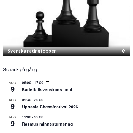
Svenska ratingtoppen
Schack på gång
08:00
-
17:00
AUG
9
Kadettallsvenskans final
09:30
-
20:00
AUG
9
Uppsala Chessfestival 2026
13:00
-
22:00
AUG
9
Rasmus minnesturnering