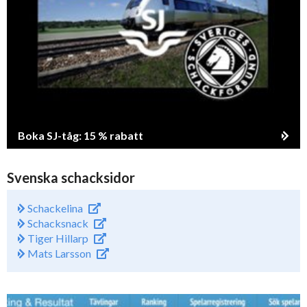
Boka SJ-tåg: 15 % rabatt
Svenska schacksidor
Schackelina
Schacksnack
Tiger Hillarp
Mats Larsson