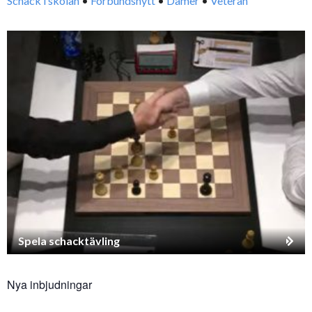
Schack i skolan
•
Förbundsnytt
•
Damer
•
Veteran
Spela schacktävling
Nya inbjudningar