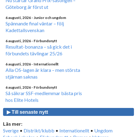
Nu startar Grand Prix-säsongen –
Göteborg är först ut
6 augusti, 2026
- Junior och ungdom
Spännande final väntar – följ
Kadettallsvenskan
6 augusti, 2026
- Förbundsnytt
Resultat-bonanza – så gick det i
förbundets tävlingar 25/26
6 augusti, 2026
- Internationellt
Alla OS-lagen är klara – men största
stjärnan saknas
6 augusti, 2026
- Förbundsnytt
Så säkrar SSF-medlemmar bästa pris
hos Elite Hotels
▶ Till senaste nytt
Läs mer:
Sverige
•
Distrikt/klubb
•
Internationellt
•
Ungdom