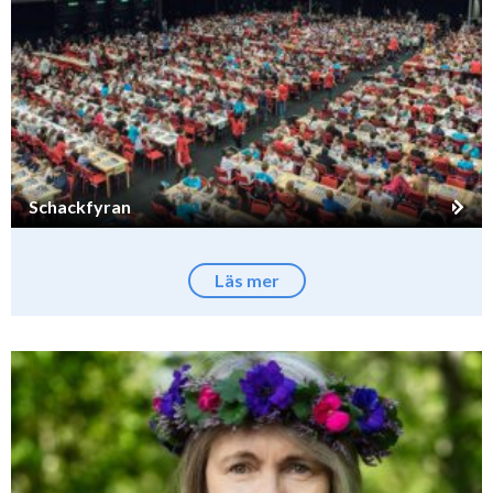
Schackfyran
Läs mer