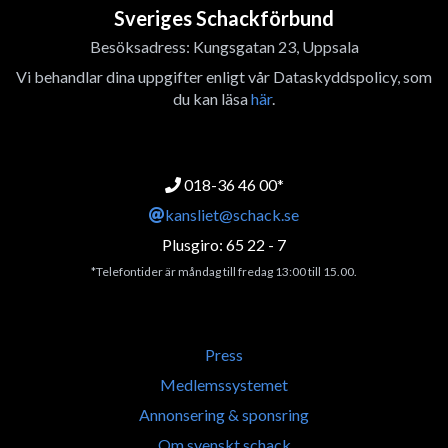
Sveriges Schackförbund
Besöksadress: Kungsgatan 23, Uppsala
Vi behandlar dina uppgifter enligt vår Dataskyddspolicy, som
du kan läsa
här
.
018-36 46 00*
kansliet@schack.se
Plusgiro: 65 22 - 7
*Telefontider är måndag till fredag 13:00 till 15.00.
Press
Medlemssystemet
Annonsering & sponsring
Om svenskt schack