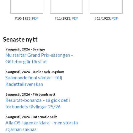
#10/1923:
PDF
#11/1923:
PDF
#12/1923:
PDF
Senaste nytt
7 augusti, 2026
- Sverige
Nu startar Grand Prix-säsongen –
Göteborg är först ut
6 augusti, 2026
- Junior och ungdom
Spännande final väntar – följ
Kadettallsvenskan
6 augusti, 2026
- Förbundsnytt
Resultat-bonanza – så gick det i
förbundets tävlingar 25/26
6 augusti, 2026
- Internationellt
Alla OS-lagen är klara – men största
stjärnan saknas