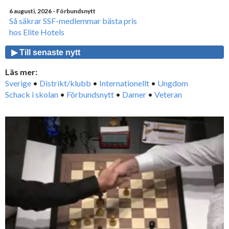
6 augusti, 2026
- Förbundsnytt
Så säkrar SSF-medlemmar bästa pris
hos Elite Hotels
▶ Till senaste nytt
Läs mer:
Sverige
•
Distrikt/klubb
•
Internationellt
•
Ungdom
Schack i skolan
•
Förbundsnytt
•
Damer
•
Veteran