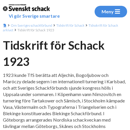
Meny
Vi gör Sverige smartare
Om Sveriges schackförbund
Tidskrift för Schack
Tidsskrift för Schack
arkivet
Tidskrift för Schack 1923
Tidskrift för Schack
1923
1923 kunde TfS berätta att Aljechin, Bogoljubow och
Maróczy delade segern i en internationell turnering i Karlsbad,
och att Sveriges Schackförbunds sjunde kongress hölls i
Uppsala under sommaren. I Köpenhamn vann Nimzovitch en
turnering före Tartakower och Sämisch, i Stockholm kämpade
Vasa, Västermalm och Typograferna i Triangelserien och i
Blekinge konstituerades Blekinge Schackförbund. I
Göteborgs arrangerades Nordiska schackveckan med
tävlingar mellan Göteborgs, Skånes och Stockholms