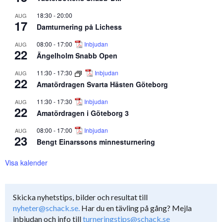
18:30
-
20:00
AUG
17
Damturnering på Lichess
08:00
-
17:00
Inbjudan
AUG
22
Ängelholm Snabb Open
11:30
-
17:30
Inbjudan
AUG
22
Amatördragen Svarta Hästen Göteborg
11:30
-
17:30
Inbjudan
AUG
22
Amatördragen i Göteborg 3
08:00
-
17:00
Inbjudan
AUG
23
Bengt Einarssons minnesturnering
Visa kalender
Skicka nyhetstips, bilder och resultat till
nyheter@schack.se.
Har du en tävling på gång? Mejla
inbjudan och info till
turneringstips@schack.se