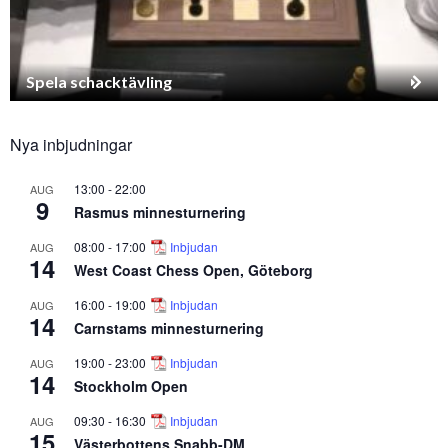
Spela schacktävling
Nya inbjudningar
13:00
-
22:00
AUG
9
Rasmus minnesturnering
08:00
-
17:00
Inbjudan
AUG
14
West Coast Chess Open, Göteborg
16:00
-
19:00
Inbjudan
AUG
14
Carnstams minnesturnering
19:00
-
23:00
Inbjudan
AUG
14
Stockholm Open
09:30
-
16:30
Inbjudan
AUG
15
Västerbottens Snabb-DM