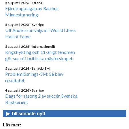
5 augusti, 2026
- Ettan4
Fjärde upplagan av Rasmus
Minnesturnering
5 augusti, 2026
- Sverige
Ulf Andersson väljs in i World Chess
Hall of Fame
5 augusti, 2026
- Internationellt
Krigsflykting och 11-årigt fenomen
gör succé i brittiska mästerskapet
5 augusti, 2026
- Schack-SM
Problemlösnings-SM: Så blev
resultatet
4 augusti, 2026
- Sverige
Dags för säsong 2 av succén Svenska
Blixtserien!
▶ Till senaste nytt
Läs mer: