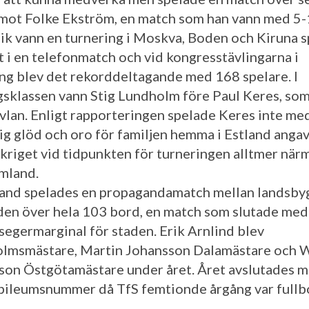
 mot Folke Ekström, en match som han vann med 5-
ik vann en turnering i Moskva, Boden och Kiruna 
t i en telefonmatch och vid kongresstävlingarna i
ng blev det rekorddeltagande med 168 spelare. I
gsklassen vann Stig Lundholm före Paul Keres, so
vlan. Enligt rapporteringen spelade Keres inte me
ig glöd och oro för familjen hemma i Estland anga
å kriget vid tidpunkten för turneringen alltmer när
mland.
and spelades en propagandamatch mellan landsb
den över hela 103 bord, en match som slutade med
segermarginal för staden. Erik Arnlind blev
lmsmästare, Martin Johansson Dalamästare och W
son Östgötamästare under året. Året avslutades m
ubileumsnummer då TfS femtionde årgång var fullb