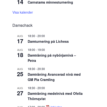
14
Carnstams minnesturnering
Visa kalender
Damschack
18:30
-
20:00
AUG
17
Damturnering på Lichess
18:00
-
19:00
AUG
18
Damträning på nybörjarnivå –
Petra
18:30
-
20:30
AUG
25
Damträning Avancerad nivå med
GM Pia Cramling
18:30
-
20:00
AUG
27
Damträning medelnivå med Ofelia
Thörnqvist
17:00
-
20:00
Inbjudan