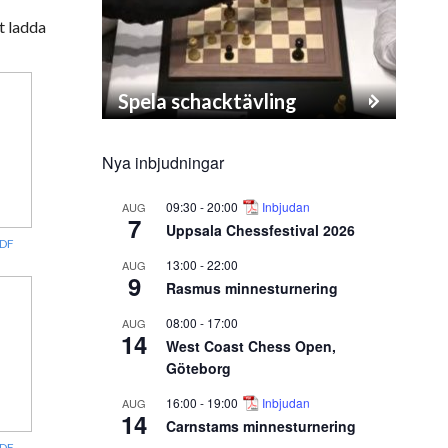
t ladda
Spela schacktävling
Nya inbjudningar
09:30
-
20:00
Inbjudan
AUG
7
Uppsala Chessfestival 2026
DF
13:00
-
22:00
AUG
9
Rasmus minnesturnering
08:00
-
17:00
AUG
14
West Coast Chess Open,
Göteborg
16:00
-
19:00
Inbjudan
AUG
14
Carnstams minnesturnering
DF