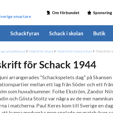
Om förbundet
Sponsring
 Sverige smartare
r
Schackfyran
Schack i skolan
Butik
iges schackförbund
Tidskrift för Schack
Tidsskrift för Schack arkivet
Tidskrift för
skrift för Schack 1944
juni arrangerades ”Schackspelets dag” på Skansen
ationspartier mellan ett lag från Söder och ett frå
lm som huvudnummer. Folke Ekström, Zandor Nil
ndin och Gösta Stoltz var några av de mer namnku
rna i matcherna. Paul Keres kom till Sverige en dag
r att kunna medverka men spelade en match över s