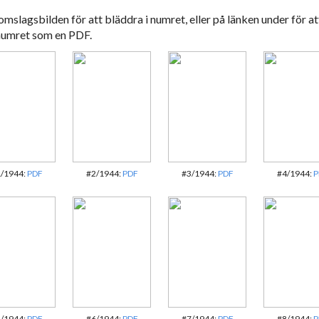
omslagsbilden för att bläddra i numret, eller på länken under för at
numret som en PDF.
/1944:
PDF
#2/1944:
PDF
#3/1944:
PDF
#4/1944:
P
/1944:
PDF
#6/1944:
PDF
#7/1944:
PDF
#8/1944:
P