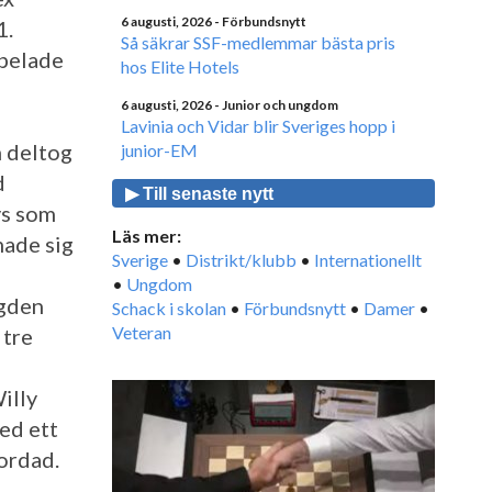
6 augusti, 2026
- Förbundsnytt
1.
Så säkrar SSF-medlemmar bästa pris
spelade
hos Elite Hotels
6 augusti, 2026
- Junior och ungdom
Lavinia och Vidar blir Sveriges hopp i
m deltog
junior-EM
d
▶ Till senaste nytt
vs som
Läs mer:
made sig
Sverige
•
Distrikt/klubb
•
Internationellt
•
Ungdom
ygden
Schack i skolan
•
Förbundsnytt
•
Damer
•
Veteran
 tre
illy
ed ett
ordad.