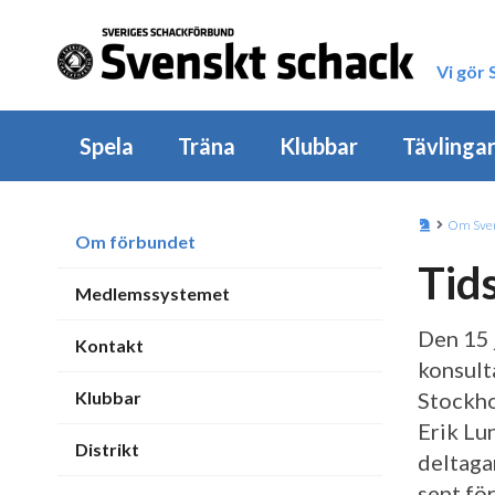
Vi gör
Spela
Träna
Klubbar
Tävlinga
Om Sver
Om förbundet
Tid
Medlemssystemet
Den 15 
Kontakt
konsult
Klubbar
Stockho
Erik Lu
Distrikt
deltaga
sent fö