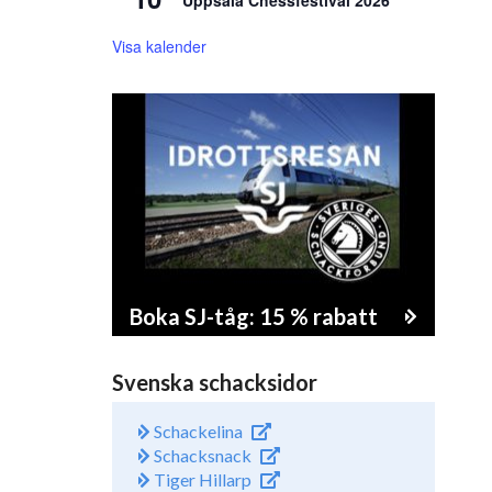
Uppsala Chessfestival 2026
Visa kalender
Boka SJ-tåg: 15 % rabatt
Svenska schacksidor
Schackelina
Schacksnack
Tiger Hillarp