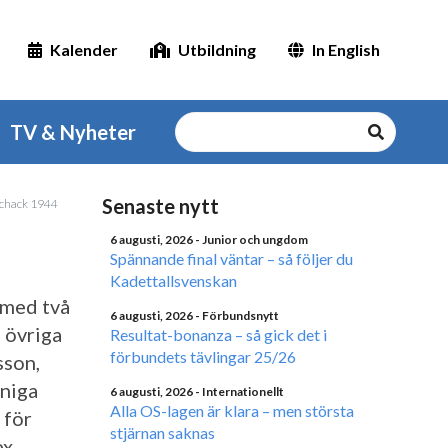
Kalender
Utbildning
In English
TV & Nyheter
Senaste nytt
 Schack 1944
6 augusti, 2026
- Junior och ungdom
Spännande final väntar – så följer du
Kadettallsvenskan
 med två
6 augusti, 2026
- Förbundsnytt
n övriga
Resultat-bonanza – så gick det i
förbundets tävlingar 25/26
sson,
nniga
6 augusti, 2026
- Internationellt
Alla OS-lagen är klara – men största
 för
stjärnan saknas
ex