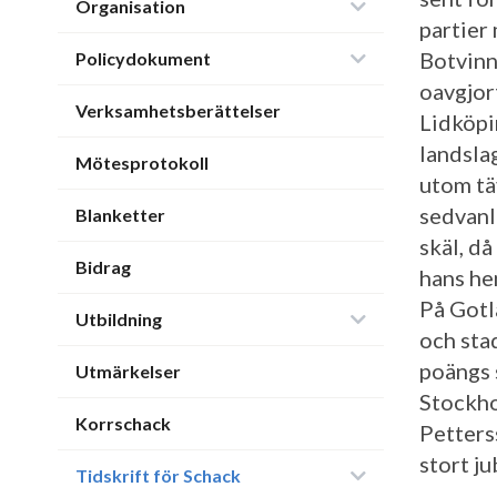
Organisation
partier
Botvinn
Policydokument
oavgjor
Verksamhetsberättelser
Lidköpi
landsla
Mötesprotokoll
utom tä
sedvanl
Blanketter
skäl, d
Bidrag
hans he
På Gotl
Utbildning
och sta
poängs 
Utmärkelser
Stockho
Korrschack
Petters
stort j
Tidskrift för Schack