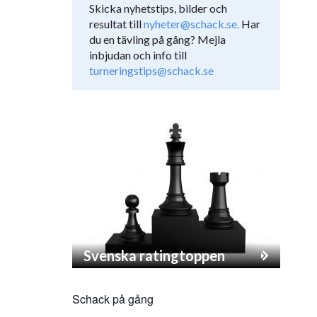
Skicka nyhetstips, bilder och
resultat till
nyheter@schack.se.
Har
du en tävling på gång? Mejla
inbjudan och info till
turneringstips@schack.se
Svenska ratingtoppen
Schack på gång