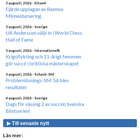
5 augusti, 2026
- Ettan4
Fjärde upplagan av Rasmus
Minnesturnering
5 augusti, 2026
- Sverige
Ulf Andersson väljs in i World Chess
Hall of Fame
5 augusti, 2026
- Internationellt
Krigsflykting och 11-årigt fenomen
gör succé i brittiska mästerskapet
5 augusti, 2026
- Schack-SM
Problemlösnings-SM: Så blev
resultatet
4 augusti, 2026
- Sverige
Dags för säsong 2 av succén Svenska
Blixtserien!
▶ Till senaste nytt
Läs mer: