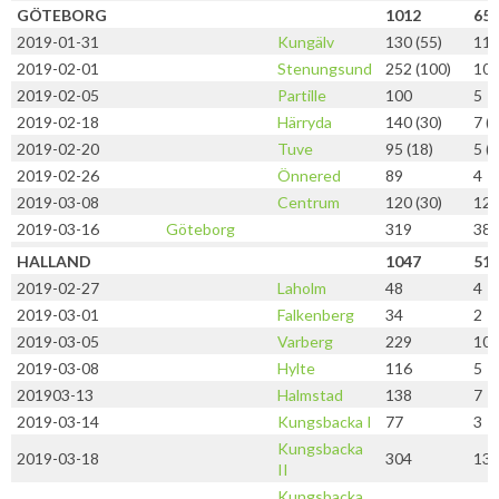
GÖTEBORG
1012
65
2019-01-31
Kungälv
130 (55)
11 
2019-02-01
Stenungsund
252 (100)
10 
2019-02-05
Partille
100
5
2019-02-18
Härryda
140 (30)
7 (2
2019-02-20
Tuve
95 (18)
5 (2
2019-02-26
Önnered
89
4
2019-03-08
Centrum
120 (30)
12 
2019-03-16
Göteborg
319
38
HALLAND
1047
51
2019-02-27
Laholm
48
4
2019-03-01
Falkenberg
34
2
2019-03-05
Varberg
229
10
2019-03-08
Hylte
116
5
201903-13
Halmstad
138
7
2019-03-14
Kungsbacka I
77
3
Kungsbacka
2019-03-18
304
13
II
Kungsbacka