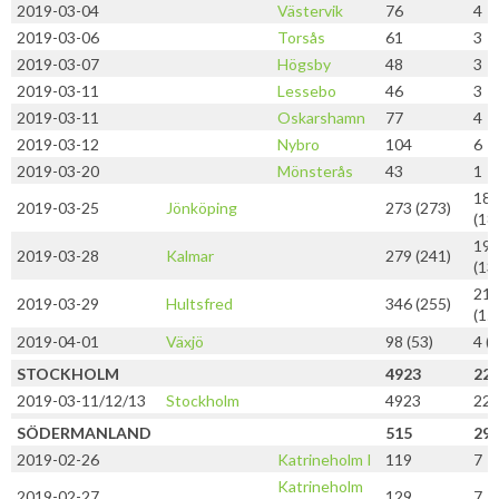
2019-03-04
Västervik
76
4
2019-03-06
Torsås
61
3
2019-03-07
Högsby
48
3
2019-03-11
Lessebo
46
3
2019-03-11
Oskarshamn
77
4
2019-03-12
Nybro
104
6
2019-03-20
Mönsterås
43
1
18
2019-03-25
Jönköping
273 (273)
(18
19
2019-03-28
Kalmar
279 (241)
(13
21
2019-03-29
Hultsfred
346 (255)
(15
2019-04-01
Växjö
98 (53)
4 (2
STOCKHOLM
4923
22
2019-03-11/12/13
Stockholm
4923
22
SÖDERMANLAND
515
29
2019-02-26
Katrineholm I
119
7
Katrineholm
2019-02-27
129
7