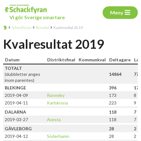
Meny
Vi gör Sverige smartare
Schackfyran
Resultat
Kvalresultat 2019
Kvalresultat 2019
Datum
Distriktsfinal
Kommunkval
Deltagare
La
TOTALT
(dubbletter anges
14864
77
inom parentes)
BLEKINGE
396
17
2019-04-09
Ronneby
173
8
2019-04-11
Karlskrona
223
9
DALARNA
118
7
2019-03-27
Avesta
118
7
GÄVLEBORG
28
2
2019-04-12
Söderhamn
28
2