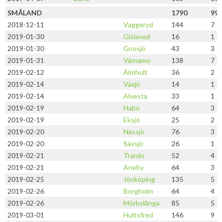
SMÅLAND
1790
99
2018-12-11
Vaggeryd
144
7
2019-01-30
Gislaved
16
1
2019-01-30
Gnosjö
43
3
2019-01-31
Värnamo
138
7
2019-02-12
Älmhult
36
2
2019-02-14
Växjö
14
1
2019-02-14
Alvesta
33
1
2019-02-19
Habo
64
3
2019-02-19
Eksjö
25
2
2019-02-20
Nässjö
76
3
2019-02-20
Sävsjö
26
1
2019-02-21
Tranås
52
4
2019-02-21
Aneby
64
3
2019-02-25
Jönköping
135
5
2019-02-26
Borgholm
64
4
2019-02-26
Mörbylånga
85
5
2019-03-01
Hultsfred
146
9