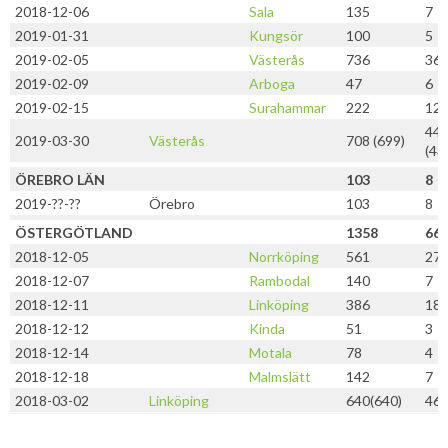
2018-12-06
Sala
135
7
2019-01-31
Kungsör
100
5
2019-02-05
Västerås
736
36
2019-02-09
Arboga
47
6
2019-02-15
Surahammar
222
12
44
2019-03-30
Västerås
708 (699)
(43
ÖREBRO LÄN
103
8
2019-??-??
Örebro
103
8
ÖSTERGÖTLAND
1358
66
2018-12-05
Norrköping
561
27
2018-12-07
Rambodal
140
7
2018-12-11
Linköping
386
18
2018-12-12
Kinda
51
3
2018-12-14
Motala
78
4
2018-12-18
Malmslätt
142
7
2018-03-02
Linköping
640(640)
46(