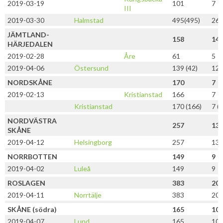
2019-03-19
101
7
III
2019-03-30
Halmstad
495(495)
26(
JÄMTLAND-
158
14
HÄRJEDALEN
2019-02-28
Åre
61
5
2019-04-06
Östersund
139 (42)
12 
NORDSKÅNE
170
7
2019-02-13
Kristianstad
166
7
Kristianstad
170 (166)
7 (7
NORDVÄSTRA
257
13
SKÅNE
2019-04-12
Helsingborg
257
13
NORRBOTTEN
149
9
2019-04-02
Luleå
149
9
ROSLAGEN
383
20
2019-04-11
Norrtälje
383
20
SKÅNE (södra)
165
10
2019-04-07
Lund
165
10