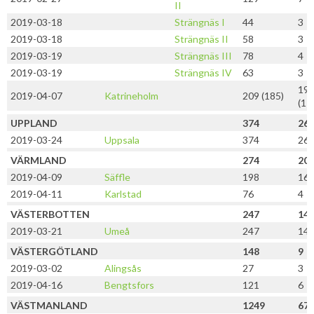
II
2019-03-18
Strängnäs I
44
3
2019-03-18
Strängnäs II
58
3
2019-03-19
Strängnäs III
78
4
2019-03-19
Strängnäs IV
63
3
19
2019-04-07
Katrineholm
209 (185)
(17
UPPLAND
374
26
2019-03-24
Uppsala
374
26
VÄRMLAND
274
20
2019-04-09
Säffle
198
16
2019-04-11
Karlstad
76
4
VÄSTERBOTTEN
247
14
2019-03-21
Umeå
247
14
VÄSTERGÖTLAND
148
9
2019-03-02
Alingsås
27
3
2019-04-16
Bengtsfors
121
6
VÄSTMANLAND
1249
67