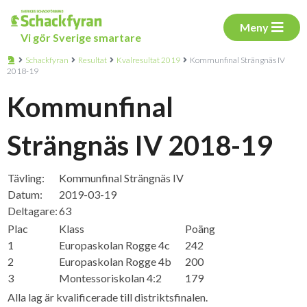
Meny
Vi gör Sverige smartare
Schackfyran
Resultat
Kvalresultat 2019
Kommunfinal Strängnäs IV
2018-19
Kommunfinal
Strängnäs IV 2018-19
Tävling:
Kommunfinal Strängnäs IV
Datum:
2019-03-19
Deltagare:
63
Plac
Klass
Poäng
1
Europaskolan Rogge 4c
242
2
Europaskolan Rogge 4b
200
3
Montessoriskolan 4:2
179
Alla lag är kvalificerade till distriktsfinalen.