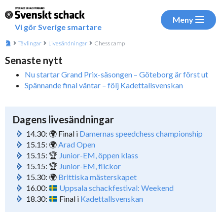
Meny
Vi gör Sverige smartare
Tävlingar
Livesändningar
Chess camp
Senaste nytt
Nu startar Grand Prix-säsongen – Göteborg är först ut
Spännande final väntar – följ Kadettallsvenskan
Dagens livesändningar
14.30: 🌍 Final i
Damernas speedchess championship
15.15: 🌍
Arad Open
15.15: 🏆
Junior-EM, öppen klass
15.15: 🏆
Junior-EM, flickor
15.30: 🌍
Brittiska mästerskapet
16.00:
Uppsala schackfestival: Weekend
18.30:
Final i
Kadettallsvenskan