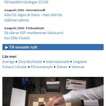
förbundets tävlingar 25/26
6 augusti, 2026
- Internationellt
Alla OS-lagen är klara – men största
stjärnan saknas
6 augusti, 2026
- Förbundsnytt
Så säkrar SSF-medlemmar bästa pris
hos Elite Hotels
▶ Till senaste nytt
Läs mer:
Sverige
•
Distrikt/klubb
•
Internationellt
•
Ungdom
Schack i skolan
•
Förbundsnytt
•
Damer
•
Veteran