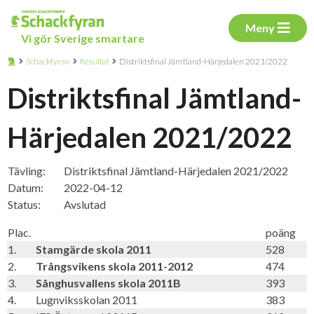
Meny
Vi gör Sverige smartare
Schackfyran
Resultat
Distriktsfinal Jämtland-Härjedalen 2021/2022
Distriktsfinal Jämtland-
Härjedalen 2021/2022
Tävling:
Distriktsfinal Jämtland-Härjedalen 2021/2022
Datum:
2022-04-12
Status:
Avslutad
Plac.
poäng
1.
Stamgärde skola 2011
528
2.
Trångsvikens skola 2011-2012
474
3.
Sånghusvallens skola 2011B
393
4.
Lugnviksskolan 2011
383