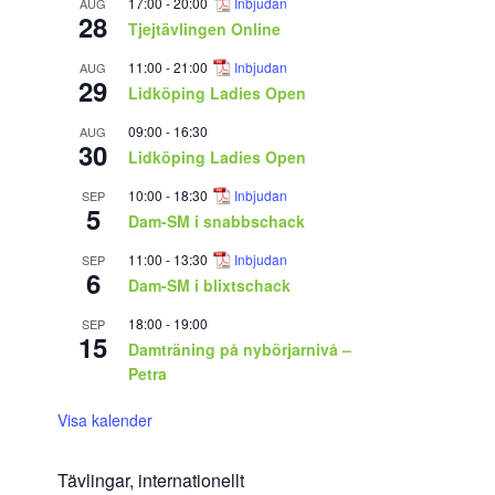
17:00
-
20:00
Inbjudan
AUG
28
Tjejtävlingen Online
11:00
-
21:00
Inbjudan
AUG
29
Lidköping Ladies Open
09:00
-
16:30
AUG
30
Lidköping Ladies Open
10:00
-
18:30
Inbjudan
SEP
5
Dam-SM i snabbschack
11:00
-
13:30
Inbjudan
SEP
6
Dam-SM i blixtschack
18:00
-
19:00
SEP
15
Damträning på nybörjarnivå –
Petra
Visa kalender
Tävlingar, internationellt