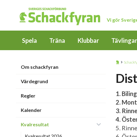
Vi gör Sveri
Spela
Träna
Klubbar
Tävlinga
Schackf
Om schackfyran
Dist
Värdegrund
1. Bili
Regler
2. Mont
Kalender
3. Rinn
4. Öste
Kvalresultat
5. Rinn
6. Öste
Kvalresultat 2026