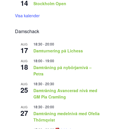
14
Stockholm Open
Visa kalender
Damschack
18:30
-
20:00
AUG
17
Damturnering på Lichess
18:00
-
19:00
AUG
18
Damträning på nybörjarnivå –
Petra
18:30
-
20:30
AUG
25
Damträning Avancerad nivå med
GM Pia Cramling
18:30
-
20:00
AUG
27
Damträning medelnivå med Ofelia
Thörnqvist