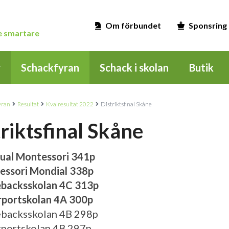
Om förbundet
Sponsring
ge smartare
r
Schackfyran
Schack i skolan
Butik
yran
Resultat
Kvalresultat 2022
Distriktsfinal Skåne
riktsfinal Skåne
ngual Montessori 341p
essori Mondial 338p
ebacksskolan 4C 313p
rportskolan 4A 300p
ebacksskolan 4B 298p
rportskolan 4B 297p