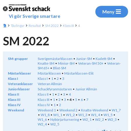
Meny
Vi gör Sverige smartare
Tävlingar
Resultat
SM 2022
Klass III
4
SM 2022
SM-grupper
Sverigemästarklassen
Junior-SM
Kadett-SM
Knatte-SM
Minior-SM
Veteran-SM 50+
Veteran-
SM 65+
Blixt-SM
Mästarklasser
Mästarklassen
Mästarklassen-Elit
Klass I
Klass I
1
2
3
Veteranklasser
Veteran Allmän
Juniorklasser
Schackfyranmästaren
Junior Allmän
Klass II
Klass II
1
2
3
4
Klass III
Klass III
1
2
3
4
5
6
7
Klass IV
Klass IV
1
2
Weekend
Weekend 1
Weekend 2
Knatte-Weekend
W1_7
W1_8
W1_1
W1_2
W1_3
W1_4
W1_5
W1_6
Nybörjarturnering
W2_1
W2_2
W2_3
W2_4
W2_5