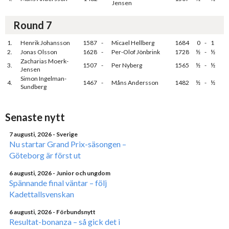
Jensen
Round 7
1.
Henrik Johansson
1587
-
Micael Hellberg
1684
0
-
1
2.
Jonas Olsson
1628
-
Per-Olof Jönbrink
1728
½
-
½
Zacharias Moerk-
3.
1507
-
Per Nyberg
1565
½
-
½
Jensen
Simon Ingelman-
4.
1467
-
Måns Andersson
1482
½
-
½
Sundberg
Senaste nytt
7 augusti, 2026
- Sverige
Nu startar Grand Prix-säsongen –
Göteborg är först ut
6 augusti, 2026
- Junior och ungdom
Spännande final väntar – följ
Kadettallsvenskan
6 augusti, 2026
- Förbundsnytt
Resultat-bonanza – så gick det i