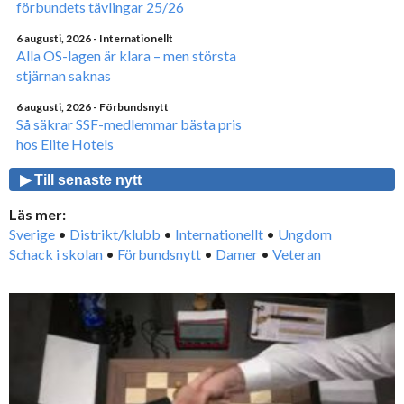
förbundets tävlingar 25/26
6 augusti, 2026
- Internationellt
Alla OS-lagen är klara – men största
stjärnan saknas
6 augusti, 2026
- Förbundsnytt
Så säkrar SSF-medlemmar bästa pris
hos Elite Hotels
▶ Till senaste nytt
Läs mer:
Sverige
•
Distrikt/klubb
•
Internationellt
•
Ungdom
Schack i skolan
•
Förbundsnytt
•
Damer
•
Veteran