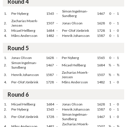
Round 4
Simon Ingelman-
1.
Per Nyberg
1565
-
1467
0
-
1
Sundberg
Zacharias Moerk-
2.
1507
-
Jonas Olsson
1628
0
-
1
Jensen
3.
Micael Hellberg
1684
-
Per-Olof Jönbrink
1728
1
-
0
4.
Måns Andersson
1482
-
Henrik Johansson
1587
0
-
1
Round 5
1.
Jonas Olsson
1628
-
Per Nyberg
1565
0
-
1
Simon Ingelman-
2.
1467
-
Micael Hellberg
1684
½
-
½
Sundberg
Zacharias Moerk-
3.
Henrik Johansson
1587
-
1507
½
-
½
Jensen
4.
Per-Olof Jönbrink
1728
-
Måns Andersson
1482
1
-
0
Round 6
1.
Micael Hellberg
1684
-
Jonas Olsson
1628
1
-
0
2.
Per Nyberg
1565
-
Henrik Johansson
1587
0
-
1
Simon Ingelman-
3.
Per-Olof Jönbrink
1728
-
1467
1
-
0
Sundberg
Zacharias Moerk-
4.
Måns Andersson
1482
-
1507
½
-
½