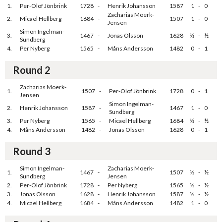
1.
Per-Olof Jönbrink
1728
-
Henrik Johansson
1587
1
-
0
Zacharias Moerk-
2.
Micael Hellberg
1684
-
1507
1
-
0
Jensen
Simon Ingelman-
3.
1467
-
Jonas Olsson
1628
½
-
½
Sundberg
4.
Per Nyberg
1565
-
Måns Andersson
1482
0
-
1
Round 2
Zacharias Moerk-
1.
1507
-
Per-Olof Jönbrink
1728
0
-
1
Jensen
Simon Ingelman-
2.
Henrik Johansson
1587
-
1467
1
-
0
Sundberg
3.
Per Nyberg
1565
-
Micael Hellberg
1684
½
-
½
4.
Måns Andersson
1482
-
Jonas Olsson
1628
0
-
1
Round 3
Simon Ingelman-
Zacharias Moerk-
1.
1467
-
1507
½
-
½
Sundberg
Jensen
2.
Per-Olof Jönbrink
1728
-
Per Nyberg
1565
½
-
½
3.
Jonas Olsson
1628
-
Henrik Johansson
1587
½
-
½
4.
Micael Hellberg
1684
-
Måns Andersson
1482
1
-
0