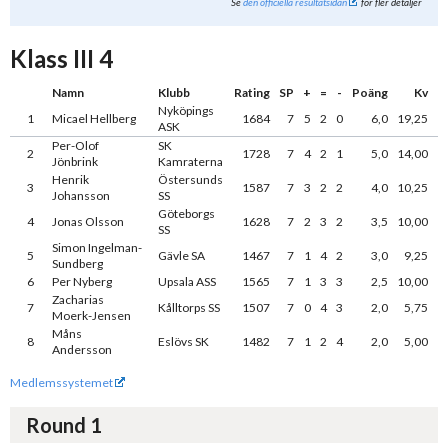
Se
den officiella resultatsidan
för fler detaljer
Klass III 4
Namn
Klubb
Rating
SP
+
=
-
Poäng
Kv
Nyköpings
1
Micael Hellberg
1684
7
5
2
0
6,0
19,25
ASK
Per-Olof
SK
2
1728
7
4
2
1
5,0
14,00
Jönbrink
Kamraterna
Henrik
Östersunds
3
1587
7
3
2
2
4,0
10,25
Johansson
SS
Göteborgs
4
Jonas Olsson
1628
7
2
3
2
3,5
10,00
SS
Simon Ingelman-
5
Gävle SA
1467
7
1
4
2
3,0
9,25
Sundberg
6
Per Nyberg
Upsala ASS
1565
7
1
3
3
2,5
10,00
Zacharias
7
Kålltorps SS
1507
7
0
4
3
2,0
5,75
Moerk-Jensen
Måns
8
Eslövs SK
1482
7
1
2
4
2,0
5,00
Andersson
Medlemssystemet
Round 1