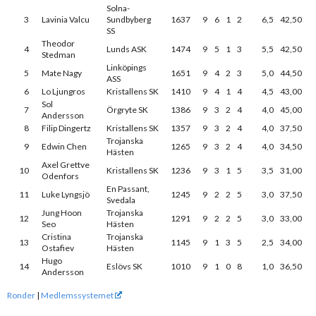
Solna-
3
Lavinia Valcu
Sundbyberg
1637
9
6
1
2
6,5
42,50
SS
Theodor
4
Lunds ASK
1474
9
5
1
3
5,5
42,50
Stedman
Linköpings
5
Mate Nagy
1651
9
4
2
3
5,0
44,50
ASS
6
Lo Ljungros
Kristallens SK
1410
9
4
1
4
4,5
43,00
Sol
7
Örgryte SK
1386
9
3
2
4
4,0
45,00
Andersson
8
Filip Dingertz
Kristallens SK
1357
9
3
2
4
4,0
37,50
Trojanska
9
Edwin Chen
1265
9
3
2
4
4,0
34,50
Hästen
Axel Grettve
10
Kristallens SK
1236
9
3
1
5
3,5
31,00
Odenfors
En Passant,
11
Luke Lyngsjö
1245
9
2
2
5
3,0
37,50
Svedala
Jung Hoon
Trojanska
12
1291
9
2
2
5
3,0
33,00
Seo
Hästen
Cristina
Trojanska
13
1145
9
1
3
5
2,5
34,00
Ostafiev
Hästen
Hugo
14
Eslövs SK
1010
9
1
0
8
1,0
36,50
Andersson
Ronder
|
Medlemssystemet