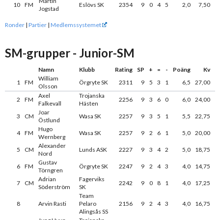
Martin
10
FM
Eslövs SK
2354
9
0
4
5
2,0
7,50
Jogstad
Ronder
|
Partier
|
Medlemssystemet
SM-grupper - Junior-SM
Namn
Klubb
Rating
SP
+
=
-
Poäng
Kv
William
1
FM
Örgryte SK
2311
9
5
3
1
6,5
27,00
Olsson
Axel
Trojanska
2
FM
2256
9
3
6
0
6,0
24,00
Falkevall
Hästen
Joar
3
CM
Wasa SK
2257
9
3
5
1
5,5
22,75
Östlund
Hugo
4
FM
Wasa SK
2257
9
2
6
1
5,0
20,00
Wernberg
Alexander
5
CM
Lunds ASK
2227
9
3
4
2
5,0
18,75
Nord
Gustav
6
FM
Örgryte SK
2247
9
2
4
3
4,0
14,75
Törngren
Adrian
Fagerviks
7
CM
2242
9
0
8
1
4,0
17,25
Söderström
SK
Team
8
Arvin Rasti
Pelaro
2156
9
2
4
3
4,0
16,75
Alingsås SS