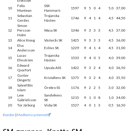
Eriksson
Felix
SSK
10
1597
9
5
0
4
5,0
37,00
Muntean
Hammarö
Sebastian
Trojanska
11
1746
9
4
1
4
4,5
44,50
Gerdes
Hästen
Simon
12
Persson
Wasa SK
1346
9
3
3
3
4,5
37,00
Holm
13
Alice Xiong
Västerås SK
1425
9
3
3
3
4,5
36,00
Elsa
14
Eslövs SK
1229
9
4
1
4
4,5
31,00
Andersson
Lucas
Trojanska
15
1533
9
4
0
5
4,0
39,00
Ehnström
Hästen
Edward
16
Upsala ASS
1422
9
3
2
4
4,0
36,50
Qvarfort
Gustav
17
Kristallens SK
1375
9
3
2
4
4,0
35,50
Dingertz
Saleef Bin
18
Örebro SS
1176
9
2
2
5
3,0
32,00
Islam
Lew
Sandvikens
19
1215
9
1
0
8
1,0
34,00
Gabrielsson
SK
20
Tor Järborg
Visby SK
1527
4
0
1
3
0,5
16,50
Ronder
|
Medlemssystemet