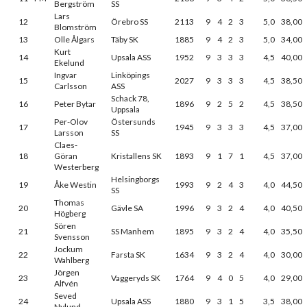
Bergström
SS
Lars
12
Örebro SS
2113
9
4
2
3
5,0
38,00
Blomström
13
Olle Ålgars
Täby SK
1885
9
4
2
3
5,0
34,00
Kurt
14
Upsala ASS
1952
9
3
3
3
4,5
40,00
Ekelund
Ingvar
Linköpings
15
2027
9
3
3
3
4,5
38,50
Carlsson
ASS
Schack 78,
16
Peter Bytar
1896
9
2
5
2
4,5
38,50
Uppsala
Per-Olov
Östersunds
17
1945
9
3
3
3
4,5
37,00
Larsson
SS
Claes-
18
Göran
Kristallens SK
1893
9
1
7
1
4,5
37,00
Westerberg
Helsingborgs
19
Åke Westin
1993
9
2
4
3
4,0
44,50
SS
Thomas
20
Gävle SA
1996
9
3
2
4
4,0
40,50
Högberg
Sören
21
SS Manhem
1895
9
3
2
4
4,0
35,50
Svensson
Jockum
22
Farsta SK
1634
9
3
2
4
4,0
30,00
Wahlberg
Jörgen
23
Vaggeryds SK
1764
9
4
0
5
4,0
29,00
Alfvén
Seved
24
Upsala ASS
1880
9
3
1
5
3,5
38,00
Nylund