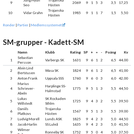
Jung Hyun
Trojanska
9
2069
9
1
5
3
3,5
17,25
Seo
Hästen
Trojanska
10
Vidar Grahn
1985
9
1
1
7
1,5
5,50
Hästen
Ronder
|
Partier
|
Medlemssystemet
SM-grupper - Kadett-SM
Namn
Klubb
Rating
SP
+
=
-
Poäng
Kv
Sebastian
1
Varbergs SK
1631
9
6
1
2
6,5
44,00
Persson
Alvin Lind
2
Wasa SK
1824
9
6
1
2
6,5
41,00
Bertéusen
3
Anton Frank
Uppsala SSS
1760
9
6
0
3
6,0
42,00
Marius
Harplinge SS-
4
Schriever-
1775
9
5
1
3
5,5
44,50
Halmstad
Abeln
Lukas
SK Rockaden
5
1725
9
4
3
2
5,5
39,50
Willstedt
Sthlm
Daniils
Trojanska
6
1567
9
5
1
3
5,5
39,00
Platkovs
Hästen
7
Ludvig Morell
Lunds ASK
1825
9
4
2
3
5,0
44,50
8
Jacob Harlin
SS Luleå
1635
9
4
2
3
5,0
41,50
Wilmer
9
Ronneby SK
1752
9
5
0
4
5,0
37,50