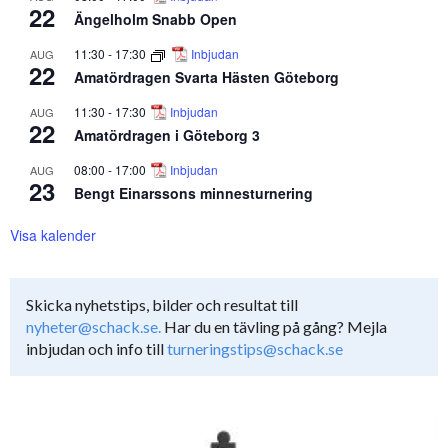
22
Ängelholm Snabb Open
11:30
-
17:30
Inbjudan
AUG
22
Amatördragen Svarta Hästen Göteborg
11:30
-
17:30
Inbjudan
AUG
22
Amatördragen i Göteborg 3
08:00
-
17:00
Inbjudan
AUG
23
Bengt Einarssons minnesturnering
Visa kalender
Skicka nyhetstips, bilder och resultat till
nyheter@schack.se.
Har du en tävling på gång? Mejla
inbjudan och info till
turneringstips@schack.se