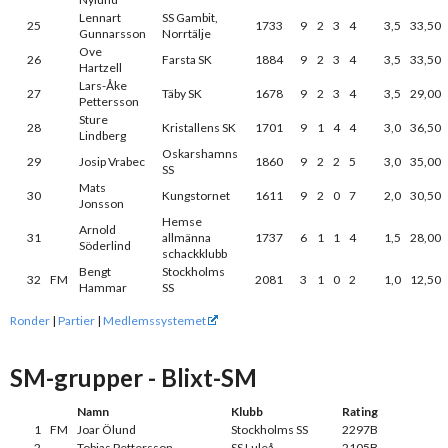
Lennart
SS Gambit,
25
1733
9
2
3
4
3,5
33,50
Gunnarsson
Norrtälje
Ove
26
Farsta SK
1884
9
2
3
4
3,5
33,50
Hartzell
Lars-Åke
27
Täby SK
1678
9
2
3
4
3,5
29,00
Pettersson
Sture
28
Kristallens SK
1701
9
1
4
4
3,0
36,50
Lindberg
Oskarshamns
29
Josip Vrabec
1860
9
2
2
5
3,0
35,00
SS
Mats
30
Kungstornet
1611
9
2
0
7
2,0
30,50
Jonsson
Hemse
Arnold
31
allmänna
1737
6
1
1
4
1,5
28,00
Söderlind
schackklubb
Bengt
Stockholms
32
FM
2081
3
1
0
2
1,0
12,50
Hammar
SS
Ronder
|
Partier
|
Medlemssystemet
SM-grupper - Blixt-SM
Namn
Klubb
Rating
1
FM
Joar Ölund
Stockholms SS
2297B
2
Tobias Pettersson
SS Luleå
2105B