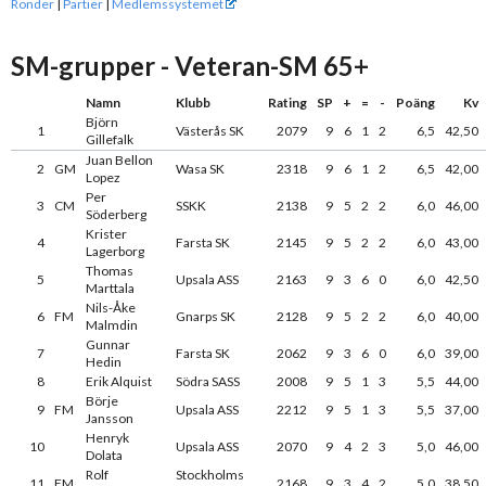
Ronder
|
Partier
|
Medlemssystemet
SM-grupper - Veteran-SM 65+
Namn
Klubb
Rating
SP
+
=
-
Poäng
Kv
Björn
1
Västerås SK
2079
9
6
1
2
6,5
42,50
Gillefalk
Juan Bellon
2
GM
Wasa SK
2318
9
6
1
2
6,5
42,00
Lopez
Per
3
CM
SSKK
2138
9
5
2
2
6,0
46,00
Söderberg
Krister
4
Farsta SK
2145
9
5
2
2
6,0
43,00
Lagerborg
Thomas
5
Upsala ASS
2163
9
3
6
0
6,0
42,50
Marttala
Nils-Åke
6
FM
Gnarps SK
2128
9
5
2
2
6,0
40,00
Malmdin
Gunnar
7
Farsta SK
2062
9
3
6
0
6,0
39,00
Hedin
8
Erik Alquist
Södra SASS
2008
9
5
1
3
5,5
44,00
Börje
9
FM
Upsala ASS
2212
9
5
1
3
5,5
37,00
Jansson
Henryk
10
Upsala ASS
2070
9
4
2
3
5,0
46,00
Dolata
Rolf
Stockholms
11
FM
2168
9
3
4
2
5,0
38,50