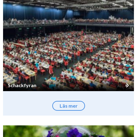
Schackfyran
Läs mer