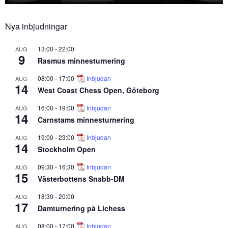
Nya inbjudningar
13:00
-
22:00
AUG
9
Rasmus minnesturnering
08:00
-
17:00
Inbjudan
AUG
14
West Coast Chess Open, Göteborg
16:00
-
19:00
Inbjudan
AUG
14
Carnstams minnesturnering
19:00
-
23:00
Inbjudan
AUG
14
Stockholm Open
09:30
-
16:30
Inbjudan
AUG
15
Västerbottens Snabb-DM
18:30
-
20:00
AUG
17
Damturnering på Lichess
08:00
-
17:00
Inbjudan
AUG