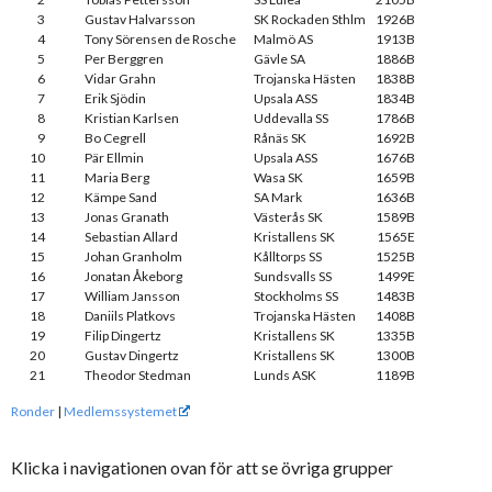
3
Gustav Halvarsson
SK Rockaden Sthlm
1926B
4
Tony Sörensen de Rosche
Malmö AS
1913B
5
Per Berggren
Gävle SA
1886B
6
Vidar Grahn
Trojanska Hästen
1838B
7
Erik Sjödin
Upsala ASS
1834B
8
Kristian Karlsen
Uddevalla SS
1786B
9
Bo Cegrell
Rånäs SK
1692B
10
Pär Ellmin
Upsala ASS
1676B
11
Maria Berg
Wasa SK
1659B
12
Kämpe Sand
SA Mark
1636B
13
Jonas Granath
Västerås SK
1589B
14
Sebastian Allard
Kristallens SK
1565E
15
Johan Granholm
Kålltorps SS
1525B
16
Jonatan Åkeborg
Sundsvalls SS
1499E
17
William Jansson
Stockholms SS
1483B
18
Daniils Platkovs
Trojanska Hästen
1408B
19
Filip Dingertz
Kristallens SK
1335B
20
Gustav Dingertz
Kristallens SK
1300B
21
Theodor Stedman
Lunds ASK
1189B
Ronder
|
Medlemssystemet
Klicka i navigationen ovan för att se övriga grupper