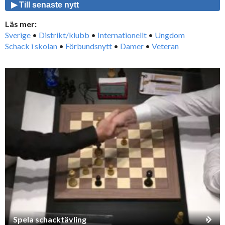
▶ Till senaste nytt
Läs mer:
Sverige
•
Distrikt/klubb
•
Internationellt
•
Ungdom
Schack i skolan
•
Förbundsnytt
•
Damer
•
Veteran
Spela schacktävling