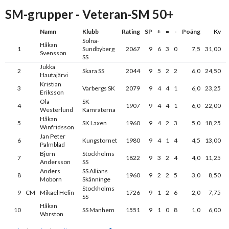
SM-grupper - Veteran-SM 50+
Namn
Klubb
Rating
SP
+
=
-
Poäng
Kv
Solna-
Håkan
1
Sundbyberg
2067
9
6
3
0
7,5
31,00
Svensson
SS
Jukka
2
Skara SS
2044
9
5
2
2
6,0
24,50
Hautajärvi
Kristian
3
Varbergs SK
2079
9
4
4
1
6,0
23,25
Eriksson
Ola
SK
4
1907
9
4
4
1
6,0
22,00
Westerlund
Kamraterna
Håkan
5
SK Laxen
1960
9
4
2
3
5,0
18,25
Winfridsson
Jan Peter
6
Kungstornet
1980
9
4
1
4
4,5
13,00
Palmblad
Björn
Stockholms
7
1822
9
3
2
4
4,0
11,25
Andersson
SS
Anders
SS Allians
8
1960
9
2
2
5
3,0
8,50
Moborn
Skänninge
Stockholms
9
CM
Mikael Helin
1726
9
1
2
6
2,0
7,75
SS
Håkan
10
SS Manhem
1551
9
1
0
8
1,0
6,00
Warston