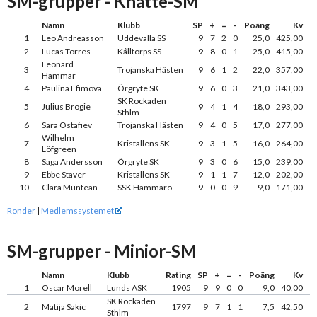
SM-grupper - Knatte-SM
Namn
Klubb
SP
+
=
-
Poäng
Kv
1
Leo Andreasson
Uddevalla SS
9
7
2
0
25,0
425,00
2
Lucas Torres
Kålltorps SS
9
8
0
1
25,0
415,00
Leonard
3
Trojanska Hästen
9
6
1
2
22,0
357,00
Hammar
4
Paulina Efimova
Örgryte SK
9
6
0
3
21,0
343,00
SK Rockaden
5
Julius Brogie
9
4
1
4
18,0
293,00
Sthlm
6
Sara Ostafiev
Trojanska Hästen
9
4
0
5
17,0
277,00
Wilhelm
7
Kristallens SK
9
3
1
5
16,0
264,00
Löfgreen
8
Saga Andersson
Örgryte SK
9
3
0
6
15,0
239,00
9
Ebbe Staver
Kristallens SK
9
1
1
7
12,0
202,00
10
Clara Muntean
SSK Hammarö
9
0
0
9
9,0
171,00
Ronder
|
Medlemssystemet
SM-grupper - Minior-SM
Namn
Klubb
Rating
SP
+
=
-
Poäng
Kv
1
Oscar Morell
Lunds ASK
1905
9
9
0
0
9,0
40,00
SK Rockaden
2
Matija Sakic
1797
9
7
1
1
7,5
42,50
Sthlm