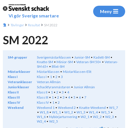
Meny
Vi gör Sverige smartare
Tävlingar
Resultat
SM 2022
SM 2022
SM-grupper
Sverigemästarklassen
Junior-SM
Kadett-SM
Knatte-SM
Minior-SM
Veteran-SM 50+
Veteran-
SM 65+
Blixt-SM
Mästarklasser
Mästarklassen
Mästarklassen-Elit
Klass I
Klass I
1
2
3
Veteranklasser
Veteran Allmän
Juniorklasser
Schackfyranmästaren
Junior Allmän
Klass II
Klass II
1
2
3
4
Klass III
Klass III
1
2
3
4
5
6
7
Klass IV
Klass IV
1
2
Weekend
Weekend 1
Weekend 2
Knatte-Weekend
W1_7
W1_8
W1_1
W1_2
W1_3
W1_4
W1_5
W1_6
Nybörjarturnering
W2_1
W2_2
W2_3
W2_4
W2_5