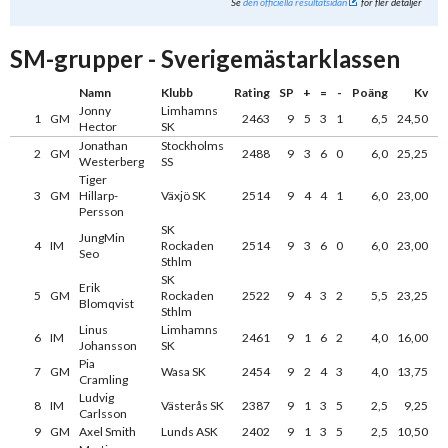
Se
den officiella resultatsidan
för fler detaljer
SM-grupper - Sverigemästarklassen
Namn
Klubb
Rating
SP
+
=
-
Poäng
Kv
Jonny
Limhamns
1
GM
2463
9
5
3
1
6,5
24,50
Hector
SK
Jonathan
Stockholms
2
GM
2488
9
3
6
0
6,0
25,25
Westerberg
SS
Tiger
3
GM
Hillarp-
Växjö SK
2514
9
4
4
1
6,0
23,00
Persson
SK
JungMin
4
IM
Rockaden
2514
9
3
6
0
6,0
23,00
Seo
Sthlm
SK
Erik
5
GM
Rockaden
2522
9
4
3
2
5,5
23,25
Blomqvist
Sthlm
Linus
Limhamns
6
IM
2461
9
1
6
2
4,0
16,00
Johansson
SK
Pia
7
GM
Wasa SK
2454
9
2
4
3
4,0
13,75
Cramling
Ludvig
8
IM
Västerås SK
2387
9
1
3
5
2,5
9,25
Carlsson
9
GM
Axel Smith
Lunds ASK
2402
9
1
3
5
2,5
10,50