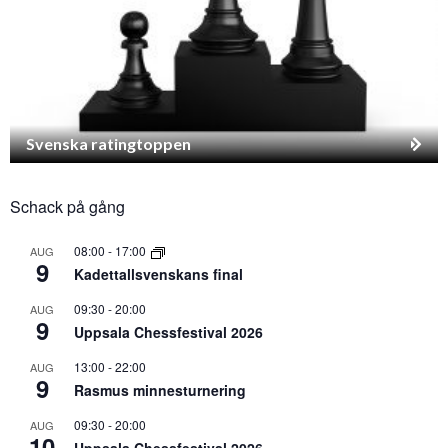
Svenska ratingtoppen
Schack på gång
08:00
-
17:00
AUG
9
Kadettallsvenskans final
09:30
-
20:00
AUG
9
Uppsala Chessfestival 2026
13:00
-
22:00
AUG
9
Rasmus minnesturnering
09:30
-
20:00
AUG
10