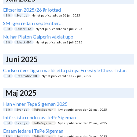
Elitserien 2025/26 är lottad
Elit
Sverige
Nyhet publicerad den
26 juli, 2025
SM igen redan i september…
Elit
Schack-SM
Nyhet publicerad den
5 juli, 2025
Nu har Platon Galperin växlat upp
Elit
Schack-SM
Nyhet publicerad den
3 juli, 2025
Juni 2025
Carlsen överlägsen världsetta på nya Freestyle Chess-listan
Elit
Internationellt
Nyhet publicerad den
22 juni, 2025
Maj 2025
Han vinner Tepe Sigeman 2025
Elit
Sverige
TePe Sigeman
Nyhet publicerad den
26 maj, 2025
Inför sista ronden av TePe Sigeman
Elit
Sverige
TePe Sigeman
Nyhet publicerad den
25 maj, 2025
Ensam ledare i TePe Sigeman
Elit
Sverige
TePe Sigeman
Nyhet publicerad den
24 maj, 2025