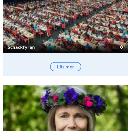
Schackfyran
Läs mer