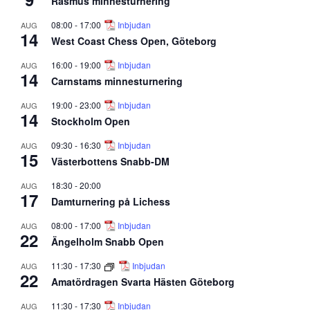
Rasmus minnesturnering
08:00
-
17:00
Inbjudan
AUG
14
West Coast Chess Open, Göteborg
16:00
-
19:00
Inbjudan
AUG
14
Carnstams minnesturnering
19:00
-
23:00
Inbjudan
AUG
14
Stockholm Open
09:30
-
16:30
Inbjudan
AUG
15
Västerbottens Snabb-DM
18:30
-
20:00
AUG
17
Damturnering på Lichess
08:00
-
17:00
Inbjudan
AUG
22
Ängelholm Snabb Open
11:30
-
17:30
Inbjudan
AUG
22
Amatördragen Svarta Hästen Göteborg
11:30
-
17:30
Inbjudan
AUG