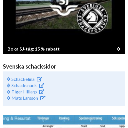
Boka SJ-tåg: 15 % rabatt
Svenska schacksidor
Schackelina
Schacksnack
Tiger Hillarp
Mats Larsson