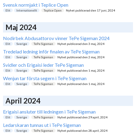
Svensk normjakt i Teplice Open
Elit
Internationellt
Teplice Open
Nyhet publicerad den
17 juni, 2024
Maj 2024
Nodirbek Abdusattorov vinner TePe Sigeman 2024
Elit
Sverige
TePe Sigeman
Nyhet publicerad den
3 maj, 2024
Tredelad ledning inför finalen av TePe Sigeman
Elit
Sverige
TePe Sigeman
Nyhet publicerad den
2 maj, 2024
Svidler och Erigaisi leder TePe Sigeman
Elit
Sverige
TePe Sigeman
Nyhet publicerad den
1 maj, 2024
Wenjun tar första segern i TePe Sigeman
Elit
Sverige
TePe Sigeman
Nyhet publicerad den
1 maj, 2024
April 2024
Erigaisi ansluter till ledningen i TePe Sigeman
Elit
Sverige
TePe Sigeman
Nyhet publicerad den
29 april, 2024
Ledarskaran tunnas ut i TePe Sigeman
Elit
Sverige
TePe Sigeman
Nyhet publicerad den
28 april, 2024