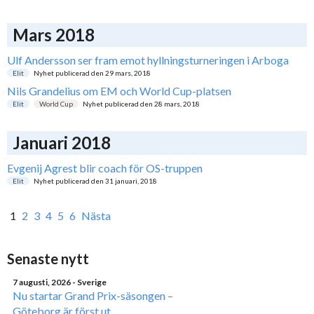
Mars 2018
Ulf Andersson ser fram emot hyllningsturneringen i Arboga
Elit
Nyhet publicerad den
29 mars, 2018
Nils Grandelius om EM och World Cup-platsen
Elit
World Cup
Nyhet publicerad den
28 mars, 2018
Januari 2018
Evgenij Agrest blir coach för OS-truppen
Elit
Nyhet publicerad den
31 januari, 2018
1
2
3
4
5
6
Nästa
Senaste nytt
7 augusti, 2026
- Sverige
Nu startar Grand Prix-säsongen –
Göteborg är först ut