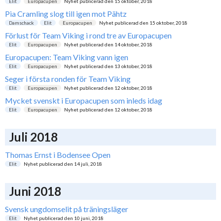
Elit
Europacupen
Nyhet publicerad den
15 oktober, 2018
Pia Cramling slog till igen mot Pähtz
Damschack
Elit
Europacupen
Nyhet publicerad den
15 oktober, 2018
Förlust för Team Viking i rond tre av Europacupen
Elit
Europacupen
Nyhet publicerad den
14 oktober, 2018
Europacupen: Team Viking vann igen
Elit
Europacupen
Nyhet publicerad den
13 oktober, 2018
Seger i första ronden för Team Viking
Elit
Europacupen
Nyhet publicerad den
12 oktober, 2018
Mycket svenskt i Europacupen som inleds idag
Elit
Europacupen
Nyhet publicerad den
12 oktober, 2018
Juli 2018
Thomas Ernst i Bodensee Open
Elit
Nyhet publicerad den
14 juli, 2018
Juni 2018
Svensk ungdomselit på träningsläger
Elit
Nyhet publicerad den
10 juni, 2018