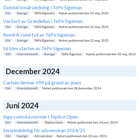
Dubbel tonårsledning i TePe Sigeman
Elit
Sverige
TePe Sigeman
Nyhet publicerad den
23 maj, 2025
Vackert av Grandelius i TePe Sigeman
Elit
Sverige
TePe Sigeman
Nyhet publicerad den
22 maj, 2025
Remirik rond två av TePe Sigeman
Elit
Sverige
TePe Sigeman
Nyhet publicerad den
22 maj, 2025
Så blev starten av TePe Sigeman
Elit
Internationellt
Sverige
TePe Sigeman
Nyhet publicerad den
20 maj, 2025
December 2024
Carlsen lämnar VM på grund av jeans
Elit
Internationellt
Nyhet publicerad den
28 december, 2024
Juni 2024
Inga svenska normer i Teplice Open
Elit
Internationellt
Teplice Open
Nyhet publicerad den
24 juni, 2024
Serieindelning för allsvenskan 2024/25
Elit
Sverige
Allsvenskan
Nyhet publicerad den
22 juni, 2024