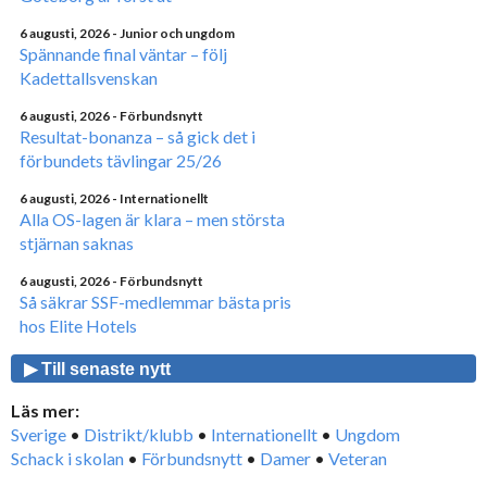
6 augusti, 2026
- Junior och ungdom
Spännande final väntar – följ
Kadettallsvenskan
6 augusti, 2026
- Förbundsnytt
Resultat-bonanza – så gick det i
förbundets tävlingar 25/26
6 augusti, 2026
- Internationellt
Alla OS-lagen är klara – men största
stjärnan saknas
6 augusti, 2026
- Förbundsnytt
Så säkrar SSF-medlemmar bästa pris
hos Elite Hotels
▶ Till senaste nytt
Läs mer:
Sverige
•
Distrikt/klubb
•
Internationellt
•
Ungdom
Schack i skolan
•
Förbundsnytt
•
Damer
•
Veteran