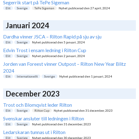
Segerrik start på TePe Sigeman
Elit
Sverige
TePe Sigeman
Nyhet publicerad den
27 april, 2024
Januari 2024
Dardha vinner JSCA – Rilton Rapid på sju av sju
Elit
Sverige
Nyhet publicerad den
5 januari, 2024
Edvin Trost i ensam ledning i Rilton Cup
Elit
Sverige
Nyhet publicerad den
2 januari, 2024
Jorden van Foreest vinner Outpost – Rilton New Year Blitz
2024
Elit
Internationellt
Sverige
Nyhet publicerad den
1 januari, 2024
December 2023
Trost och Blomqvist leder Rilton
Elit
Sverige
Rilton Cup
Nyhet publicerad den
31 december, 2023
Svenskar ansluter till ledningen i Rilton
Elit
Sverige
Nyhet publicerad den
31 december, 2023
Ledarskaran tunnas ut i Rilton
Elit
Sverige
Nyhet publicerad den
30 december, 2023