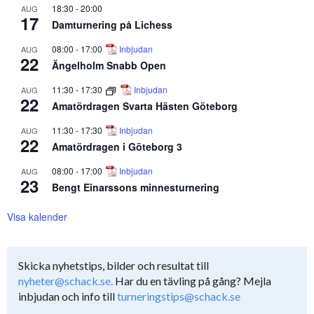
18:30
-
20:00
AUG
17
Damturnering på Lichess
08:00
-
17:00
Inbjudan
AUG
22
Ängelholm Snabb Open
11:30
-
17:30
Inbjudan
AUG
22
Amatördragen Svarta Hästen Göteborg
11:30
-
17:30
Inbjudan
AUG
22
Amatördragen i Göteborg 3
08:00
-
17:00
Inbjudan
AUG
23
Bengt Einarssons minnesturnering
Visa kalender
Skicka nyhetstips, bilder och resultat till
nyheter@schack.se.
Har du en tävling på gång? Mejla
inbjudan och info till
turneringstips@schack.se