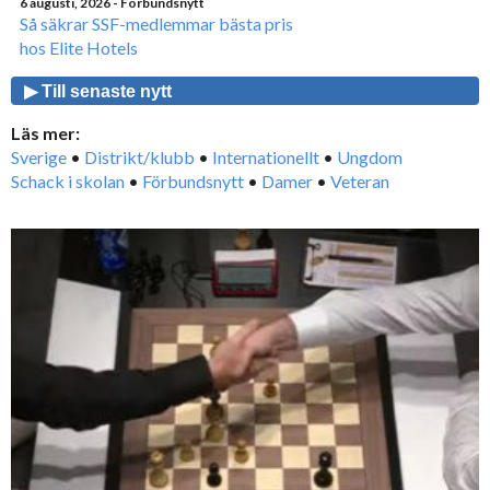
6 augusti, 2026
- Förbundsnytt
Så säkrar SSF-medlemmar bästa pris
hos Elite Hotels
▶ Till senaste nytt
Läs mer:
Sverige
•
Distrikt/klubb
•
Internationellt
•
Ungdom
Schack i skolan
•
Förbundsnytt
•
Damer
•
Veteran