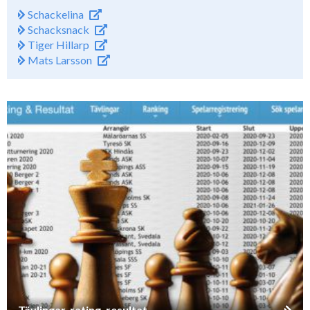
Schackelina
Schacksnack
Tiger Hillarp
Mats Larsson
Tävlingar, rating, resultat