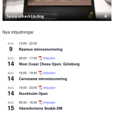
Spela schacktävling
Nya inbjudningar
13:00
-
22:00
AUG
9
Rasmus minnesturnering
08:00
-
17:00
Inbjudan
AUG
14
West Coast Chess Open, Göteborg
16:00
-
19:00
Inbjudan
AUG
14
Carnstams minnesturnering
19:00
-
23:00
Inbjudan
AUG
14
Stockholm Open
09:30
-
16:30
Inbjudan
AUG
15
Västerbottens Snabb-DM