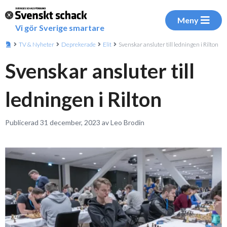
Meny
Vi gör Sverige smartare
TV & Nyheter
Deprekerade
Elit
Svenskar ansluter till ledningen i Rilton
Svenskar ansluter till
ledningen i Rilton
Publicerad 31 december, 2023 av Leo Brodin