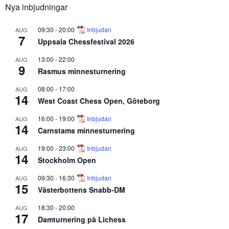
Nya inbjudningar
09:30
-
20:00
Inbjudan
AUG
7
Uppsala Chessfestival 2026
13:00
-
22:00
AUG
9
Rasmus minnesturnering
08:00
-
17:00
AUG
14
West Coast Chess Open, Göteborg
16:00
-
19:00
Inbjudan
AUG
14
Carnstams minnesturnering
19:00
-
23:00
Inbjudan
AUG
14
Stockholm Open
09:30
-
16:30
Inbjudan
AUG
15
Västerbottens Snabb-DM
18:30
-
20:00
AUG
17
Damturnering på Lichess