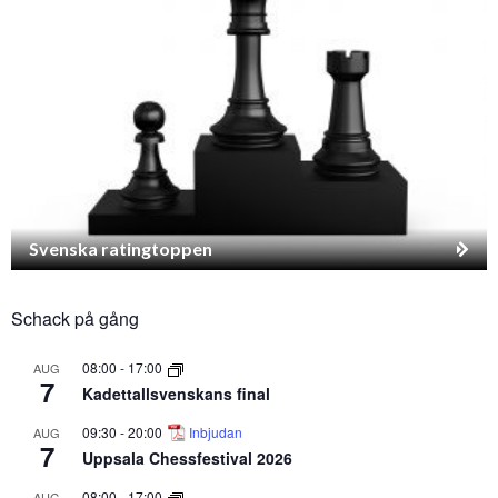
Svenska ratingtoppen
Schack på gång
08:00
-
17:00
AUG
7
Kadettallsvenskans final
09:30
-
20:00
Inbjudan
AUG
7
Uppsala Chessfestival 2026
08:00
-
17:00
AUG