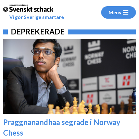
Meny
Vi gör Sverige smartare
DEPREKERADE
Praggnanandhaa segrade i Norway
Chess