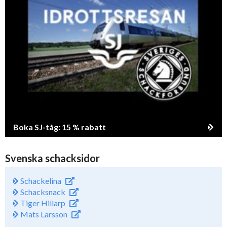
Boka SJ-tåg: 15 % rabatt
Svenska schacksidor
Schackelina
Schacksnack
Tiger Hillarp
Mats Larsson