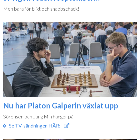
Men bara för blixt och snabbschack!
Nu har Platon Galperin växlat upp
Sörensen och Jung Min hänger på
Se TV-sändningen HÄR: