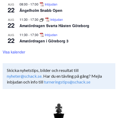
08:00
-
17:00
Inbjudan
AUG
22
Ängelholm Snabb Open
11:30
-
17:30
Inbjudan
AUG
22
Amatördragen Svarta Hästen Göteborg
11:30
-
17:30
Inbjudan
AUG
22
Amatördragen i Göteborg 3
Visa kalender
Skicka nyhetstips, bilder och resultat till
nyheter@schack.se.
Har du en tävling på gång? Mejla
inbjudan och info till
turneringstips@schack.se