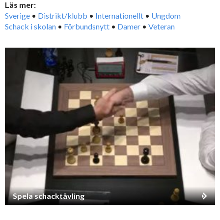
Läs mer:
Sverige
•
Distrikt/klubb
•
Internationellt
•
Ungdom
Schack i skolan
•
Förbundsnytt
•
Damer
•
Veteran
Spela schacktävling