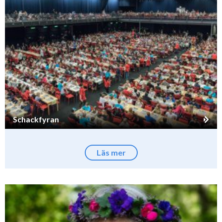
Schackfyran
Läs mer