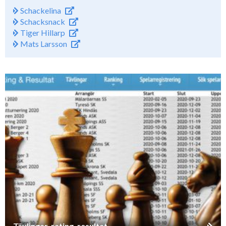
Schackelina
Schacksnack
Tiger Hillarp
Mats Larsson
Tävlingar, rating, resultat