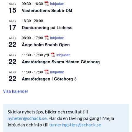
09:30
-
16:30
Inbjudan
AUG
15
Västerbottens Snabb-DM
18:30
-
20:00
AUG
17
Damturnering på Lichess
08:00
-
17:00
Inbjudan
AUG
22
Ängelholm Snabb Open
11:30
-
17:30
Inbjudan
AUG
22
Amatördragen Svarta Hästen Göteborg
11:30
-
17:30
Inbjudan
AUG
22
Amatördragen i Göteborg 3
Visa kalender
Skicka nyhetstips, bilder och resultat till
nyheter@schack.se.
Har du en tävling på gång? Mejla
inbjudan och info till
turneringstips@schack.se