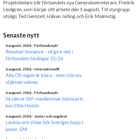
Projektledare blir förbundets nya Generalsekreterare, Fredrik
Lindgren, som börjar sitt arbete den 1 augusti. Till styrgrupp
utsågs Ted Gemzell, Håkan Jalling och Erik Malmstig.
Senaste nytt
6 augusti, 2026
- Förbundsnytt
Resultat-bonanza – så gick det i
förbundets tävlingar 25/26
6 augusti, 2026
- Internationellt
Alla OS-lagen är klara – men största
stjärnan saknas
6 augusti, 2026
- Förbundsnytt
Så säkrar SSF-medlemmar bästa pris
hos Elite Hotels
6 augusti, 2026
- Junior och ungdom
Lavinia och Vidar blir Sveriges hopp i
junior-EM