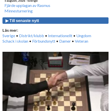
5 augusti, 2026
- Sverige
Fjärde upplagan av Rasmus
Minnesturnering
▶ Till senaste nytt
Läs mer:
Sverige
•
Distrikt/klubb
•
Internationellt
•
Ungdom
Schack i skolan
•
Förbundsnytt
•
Damer
•
Veteran