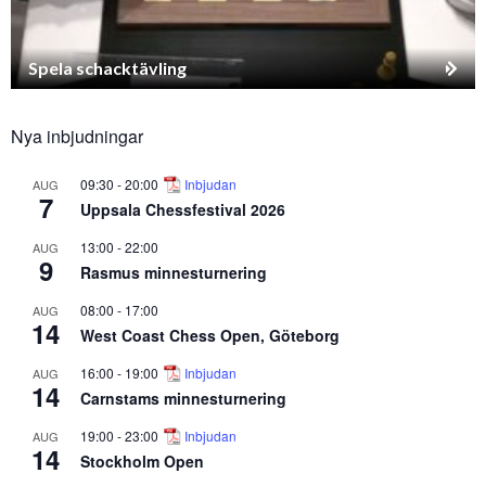
Spela schacktävling
Nya inbjudningar
09:30
-
20:00
Inbjudan
AUG
7
Uppsala Chessfestival 2026
13:00
-
22:00
AUG
9
Rasmus minnesturnering
08:00
-
17:00
AUG
14
West Coast Chess Open, Göteborg
16:00
-
19:00
Inbjudan
AUG
14
Carnstams minnesturnering
19:00
-
23:00
Inbjudan
AUG
14
Stockholm Open