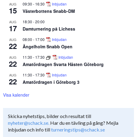
09:30
-
16:30
Inbjudan
AUG
15
Västerbottens Snabb-DM
18:30
-
20:00
AUG
17
Damturnering på Lichess
08:00
-
17:00
Inbjudan
AUG
22
Ängelholm Snabb Open
11:30
-
17:30
Inbjudan
AUG
22
Amatördragen Svarta Hästen Göteborg
11:30
-
17:30
Inbjudan
AUG
22
Amatördragen i Göteborg 3
Visa kalender
Skicka nyhetstips, bilder och resultat till
nyheter@schack.se.
Har du en tävling på gång? Mejla
inbjudan och info till
turneringstips@schack.se