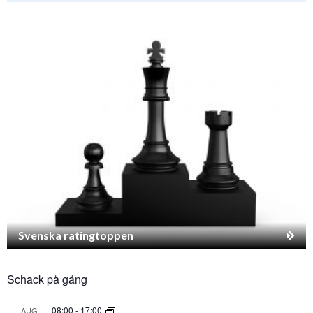
Svenska ratingtoppen
Schack på gång
08:00
-
17:00
AUG