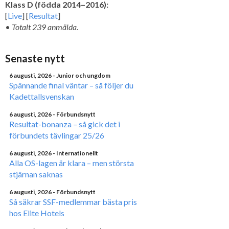
Klass D (födda 2014–2016):
[
Live
] [
Resultat
]
•
Totalt 239 anmälda.
Senaste nytt
6 augusti, 2026
- Junior och ungdom
Spännande final väntar – så följer du
Kadettallsvenskan
6 augusti, 2026
- Förbundsnytt
Resultat-bonanza – så gick det i
förbundets tävlingar 25/26
6 augusti, 2026
- Internationellt
Alla OS-lagen är klara – men största
stjärnan saknas
6 augusti, 2026
- Förbundsnytt
Så säkrar SSF-medlemmar bästa pris
hos Elite Hotels