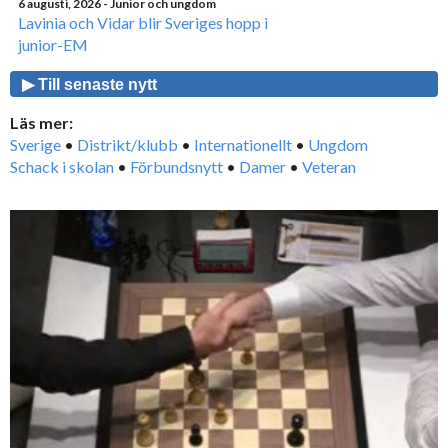
6 augusti, 2026
- Junior och ungdom
Lavinia och Vidar blir Sveriges hopp i
junior-EM
▶ Till senaste nytt
Läs mer:
Sverige
•
Distrikt/klubb
•
Internationellt
•
Ungdom
Schack i skolan
•
Förbundsnytt
•
Damer
•
Veteran