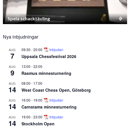
Spela schacktävling
Nya inbjudningar
09:30
-
20:00
Inbjudan
AUG
7
Uppsala Chessfestival 2026
13:00
-
22:00
AUG
9
Rasmus minnesturnering
08:00
-
17:00
AUG
14
West Coast Chess Open, Göteborg
16:00
-
19:00
Inbjudan
AUG
14
Carnstams minnesturnering
19:00
-
23:00
Inbjudan
AUG
14
Stockholm Open