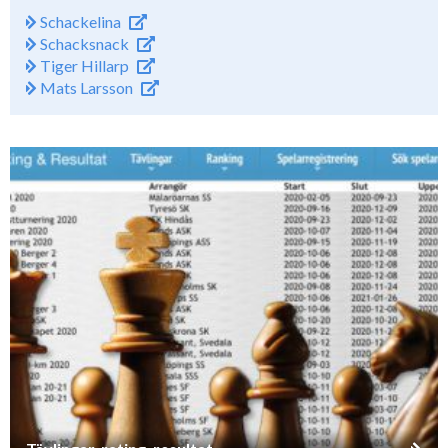
Schackelina
Schacksnack
Tiger Hillarp
Mats Larsson