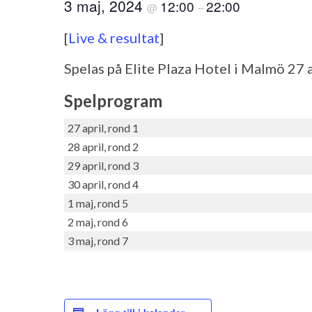
3 maj, 2024
12:00
22:00
@
–
[
Live & resultat
]
Spelas på Elite Plaza Hotel i Malmö 27 a
Spelprogram
27 april, rond 1
28 april, rond 2
29 april, rond 3
30 april, rond 4
1 maj, rond 5
2 maj, rond 6
3 maj, rond 7