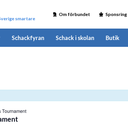
Om förbundet
Sponsring
 Sverige smartare
r
Schackfyran
Schack i skolan
Butik
s Tournament
nament