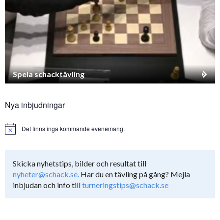
Spela schacktävling
Nya inbjudningar
Det finns inga kommande evenemang.
Notice
Skicka nyhetstips, bilder och resultat till
nyheter@schack.se.
Har du en tävling på gång? Mejla
inbjudan och info till
turneringstips@schack.se