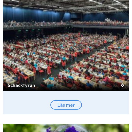
Schackfyran
Läs mer