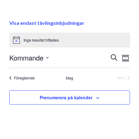
Visa endast tävlingsinbjudningar
Inga resultat hittades.
Notice
Eve
Kommande
Evenem
Sök
Samman
vyna
Välj
Search
datum
and
Evenemang
Föregående
Idag
Nästa
Evenemang
Views
Prenumerera på kalender
Navigati