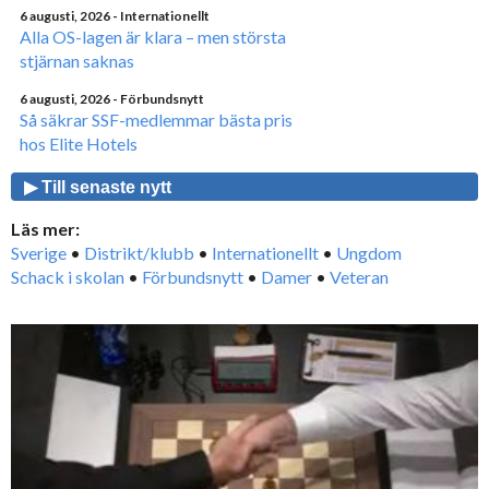
6 augusti, 2026
- Internationellt
Alla OS-lagen är klara – men största
stjärnan saknas
6 augusti, 2026
- Förbundsnytt
Så säkrar SSF-medlemmar bästa pris
hos Elite Hotels
▶ Till senaste nytt
Läs mer:
Sverige
•
Distrikt/klubb
•
Internationellt
•
Ungdom
Schack i skolan
•
Förbundsnytt
•
Damer
•
Veteran