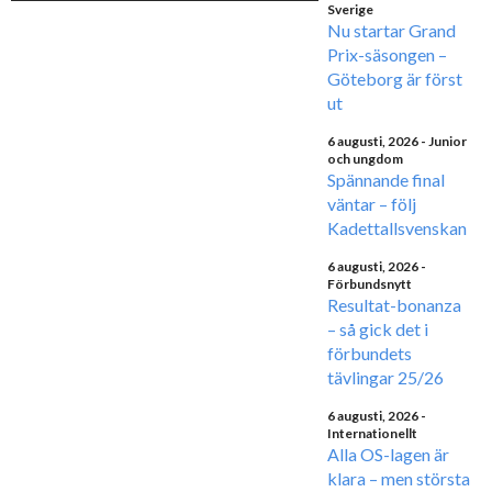
Sverige
Nu startar Grand
Prix-säsongen –
Göteborg är först
ut
6 augusti, 2026
- Junior
och ungdom
Spännande final
väntar – följ
Kadettallsvenskan
6 augusti, 2026
-
Förbundsnytt
Resultat-bonanza
– så gick det i
förbundets
tävlingar 25/26
6 augusti, 2026
-
Internationellt
Alla OS-lagen är
klara – men största