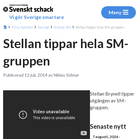
Meny
Vi gör Sverige smartare
TV & Nyheter
Sverige
Schack-SM
Stellan tippar hela SM-gruppen
Stellan tippar hela SM-
gruppen
Publicerad 12 juli, 2014 av Niklas Sidmar
Stellan Brynell tipper
utgången av SM-
gruppen.
Senaste nytt
7 augusti, 2026
-