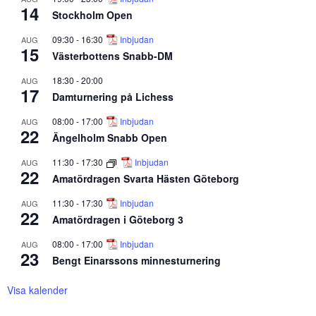
14
Stockholm Open
09:30
-
16:30
Inbjudan
AUG
15
Västerbottens Snabb-DM
18:30
-
20:00
AUG
17
Damturnering på Lichess
08:00
-
17:00
Inbjudan
AUG
22
Ängelholm Snabb Open
11:30
-
17:30
Inbjudan
AUG
22
Amatördragen Svarta Hästen Göteborg
11:30
-
17:30
Inbjudan
AUG
22
Amatördragen i Göteborg 3
08:00
-
17:00
Inbjudan
AUG
23
Bengt Einarssons minnesturnering
Visa kalender