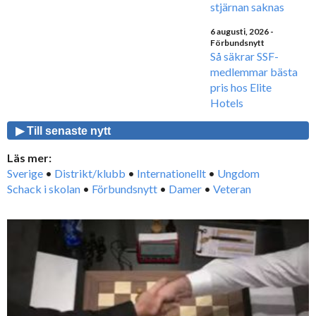
stjärnan saknas
6 augusti, 2026
-
Förbundsnytt
Så säkrar SSF-
medlemmar bästa
pris hos Elite
Hotels
▶ Till senaste nytt
Läs mer:
Sverige
•
Distrikt/klubb
•
Internationellt
•
Ungdom
Schack i skolan
•
Förbundsnytt
•
Damer
•
Veteran