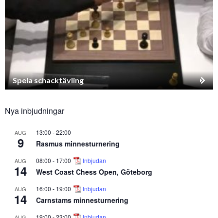
Spela schacktävling
Nya inbjudningar
13:00
-
22:00
AUG
9
Rasmus minnesturnering
08:00
-
17:00
Inbjudan
AUG
14
West Coast Chess Open, Göteborg
16:00
-
19:00
Inbjudan
AUG
14
Carnstams minnesturnering
19:00
-
23:00
Inbjudan
AUG