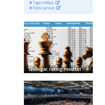
Tiger Hillarp
Mats Larsson
Tävlingar, rating, resultat