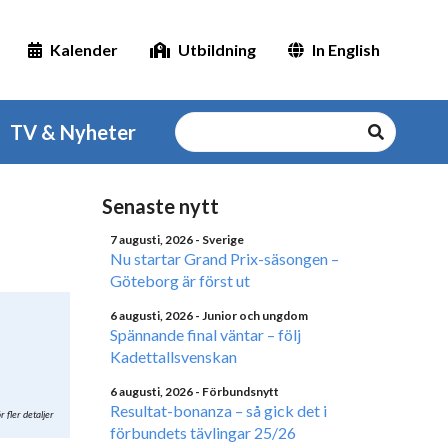
Kalender
Utbildning
In English
TV & Nyheter
Senaste nytt
7 augusti, 2026
- Sverige
Nu startar Grand Prix-säsongen –
Göteborg är först ut
6 augusti, 2026
- Junior och ungdom
Spännande final väntar – följ
Kadettallsvenskan
6 augusti, 2026
- Förbundsnytt
Resultat-bonanza – så gick det i
r fler detaljer
förbundets tävlingar 25/26