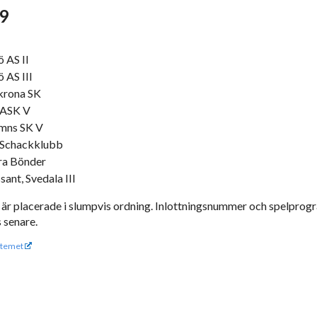
 9
 AS II
 AS III
krona SK
 ASK V
mns SK V
 Schackklubb
ra Bönder
sant, Svedala III
 är placerade i slumpvis ordning. Inlottningsnummer och spelprog
 senare.
temet