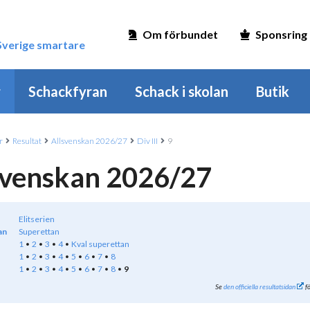
Om förbundet
Sponsring
 Sverige smartare
r
Schackfyran
Schack i skolan
Butik
r
Resultat
Allsvenskan 2026/27
Div III
9
svenskan 2026/27
Elitserien
an
Superettan
1
2
3
4
Kval superettan
1
2
3
4
5
6
7
8
1
2
3
4
5
6
7
8
9
Se
den officiella resultatsidan
fö