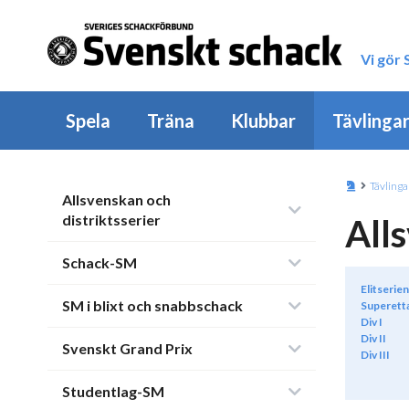
Vi gör
Spela
Träna
Klubbar
Tävlinga
Tävlinga
Allsvenskan och
distriktsserier
All
Schack-SM
Elitserien
SM i blixt och snabbschack
Superett
Div I
Div II
Svenskt Grand Prix
Div III
Studentlag-SM