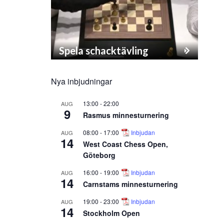
Spela schacktävling
Nya inbjudningar
13:00
-
22:00
AUG
9
Rasmus minnesturnering
08:00
-
17:00
Inbjudan
AUG
14
West Coast Chess Open,
Göteborg
16:00
-
19:00
Inbjudan
AUG
14
Carnstams minnesturnering
19:00
-
23:00
Inbjudan
AUG
14
Stockholm Open