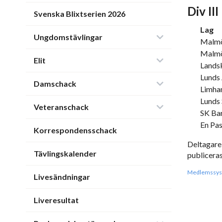
Div III
Svenska Blixtserien 2026
Lag
Ungdomstävlingar
Malmö
Malmö
Elit
Lands
Lunds
Damschack
Limha
Lunds
Veteranschack
SK Ba
En Pas
Korrespondensschack
Deltagare
Tävlingskalender
publiceras
Medlemssys
Livesändningar
Liveresultat