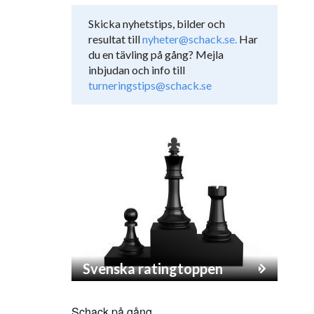
Skicka nyhetstips, bilder och
resultat till
nyheter@schack.se.
Har
du en tävling på gång? Mejla
inbjudan och info till
turneringstips@schack.se
Svenska ratingtoppen
Schack på gång