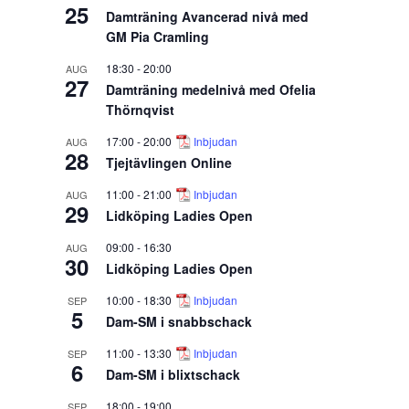
25
Damträning Avancerad nivå med
GM Pia Cramling
18:30
-
20:00
AUG
27
Damträning medelnivå med Ofelia
Thörnqvist
17:00
-
20:00
Inbjudan
AUG
28
Tjejtävlingen Online
11:00
-
21:00
Inbjudan
AUG
29
Lidköping Ladies Open
09:00
-
16:30
AUG
30
Lidköping Ladies Open
10:00
-
18:30
Inbjudan
SEP
5
Dam-SM i snabbschack
11:00
-
13:30
Inbjudan
SEP
6
Dam-SM i blixtschack
18:00
-
19:00
SEP