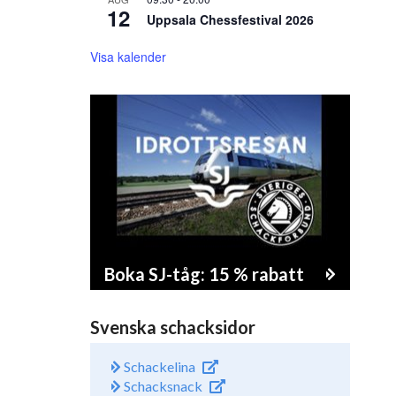
12
Uppsala Chessfestival 2026
Visa kalender
Boka SJ-tåg: 15 % rabatt
Svenska schacksidor
Schackelina
Schacksnack