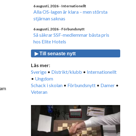
6 augusti, 2026
- Internationellt
Alla OS-lagen är klara – men största
stjärnan saknas
6 augusti, 2026
- Förbundsnytt
Så säkrar SSF-medlemmar bästa pris
hos Elite Hotels
▶ Till senaste nytt
Läs mer:
Sverige
•
Distrikt/klubb
•
Internationellt
•
Ungdom
Schack i skolan
•
Förbundsnytt
•
Damer
•
ram
Veteran