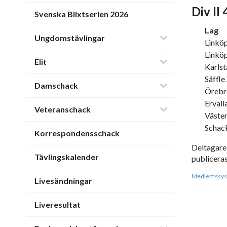
Div II 
Svenska Blixtserien 2026
Lag
Ungdomstävlingar
Linköp
Linköp
Elit
Karls
Säffle
Damschack
Örebro
Ervall
Veteranschack
Väste
Schack
Korrespondensschack
Deltagare
Tävlingskalender
publiceras
Medlemssys
Livesändningar
Liveresultat