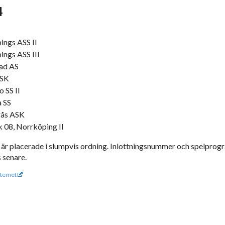
4
ings ASS II
ings ASS III
tad AS
 SK
 SS II
a SS
rås ASK
 08, Norrköping II
 är placerade i slumpvis ordning. Inlottningsnummer och spelprog
 senare.
temet