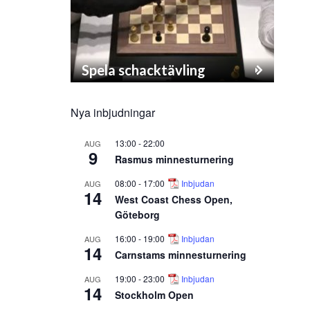
Spela schacktävling
Nya inbjudningar
13:00
-
22:00
AUG
9
Rasmus minnesturnering
08:00
-
17:00
Inbjudan
AUG
14
West Coast Chess Open,
Göteborg
16:00
-
19:00
Inbjudan
AUG
14
Carnstams minnesturnering
19:00
-
23:00
Inbjudan
AUG
14
Stockholm Open