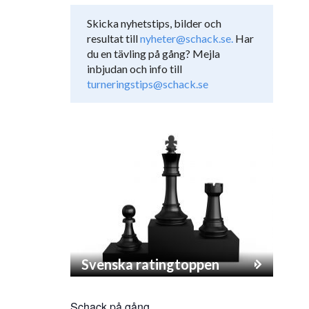
Skicka nyhetstips, bilder och
resultat till
nyheter@schack.se.
Har
du en tävling på gång? Mejla
inbjudan och info till
turneringstips@schack.se
Svenska ratingtoppen
Schack på gång