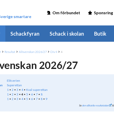
Om förbundet
Sponsring
 Sverige smartare
r
Schackfyran
Schack i skolan
Butik
r
Resultat
Allsvenskan 2026/27
Div II
4
svenskan 2026/27
Elitserien
an
Superettan
1
2
3
4
Kval superettan
1
2
3
4
5
6
7
8
1
2
3
4
5
6
7
8
9
Se
den officiella resultatsidan
fö