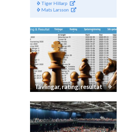
Tiger Hillarp
Mats Larsson
Tävlingar, rating, resultat