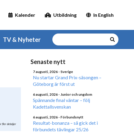
Kalender
Utbildning
In English
TV & Nyheter
Senaste nytt
7 augusti, 2026
- Sverige
Nu startar Grand Prix-säsongen –
Göteborg är först ut
6 augusti, 2026
- Junior och ungdom
Spännande final väntar – följ
Kadettallsvenskan
6 augusti, 2026
- Förbundsnytt
Resultat-bonanza – så gick det i
r fler detaljer
förbundets tävlingar 25/26