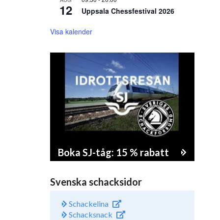
12
Uppsala Chessfestival 2026
Visa kalender
Boka SJ-tåg: 15 % rabatt
Svenska schacksidor
Schackelina
Schacksnack