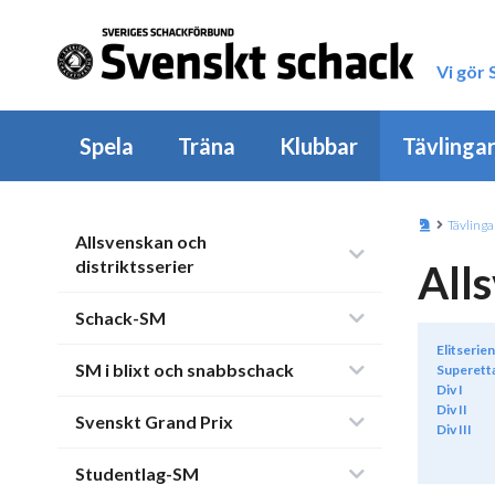
Vi gör
Spela
Träna
Klubbar
Tävlinga
Tävlinga
Allsvenskan och
distriktsserier
All
Schack-SM
Elitserien
SM i blixt och snabbschack
Superett
Div I
Div II
Svenskt Grand Prix
Div III
Studentlag-SM