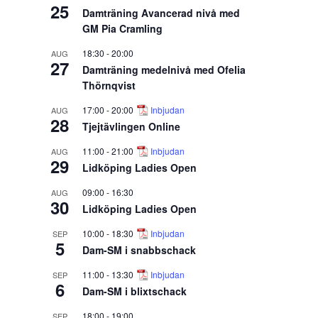
25
Damträning Avancerad nivå med
GM Pia Cramling
18:30
-
20:00
AUG
27
Damträning medelnivå med Ofelia
Thörnqvist
17:00
-
20:00
Inbjudan
AUG
28
Tjejtävlingen Online
11:00
-
21:00
Inbjudan
AUG
29
Lidköping Ladies Open
09:00
-
16:30
AUG
30
Lidköping Ladies Open
10:00
-
18:30
Inbjudan
SEP
5
Dam-SM i snabbschack
11:00
-
13:30
Inbjudan
SEP
6
Dam-SM i blixtschack
18:00
-
19:00
SEP