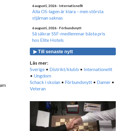
6 augusti, 2026
- Internationellt
Alla OS-lagen är klara – men största
stjärnan saknas
6 augusti, 2026
- Förbundsnytt
Så säkrar SSF-medlemmar bästa pris
hos Elite Hotels
▶ Till senaste nytt
Läs mer:
Sverige
•
Distrikt/klubb
•
Internationellt
•
Ungdom
Schack i skolan
•
Förbundsnytt
•
Damer
•
ram
Veteran