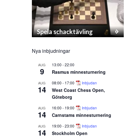
Spela schacktävling
Nya inbjudningar
13:00
-
22:00
AUG
9
Rasmus minnesturnering
08:00
-
17:00
Inbjudan
AUG
14
West Coast Chess Open,
Göteborg
16:00
-
19:00
Inbjudan
AUG
14
Carnstams minnesturnering
19:00
-
23:00
Inbjudan
AUG
14
Stockholm Open