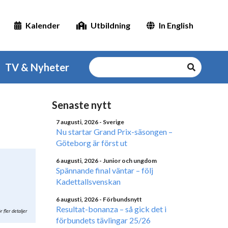
Kalender
Utbildning
In English
TV & Nyheter
Senaste nytt
7 augusti, 2026
- Sverige
Nu startar Grand Prix-säsongen –
Göteborg är först ut
6 augusti, 2026
- Junior och ungdom
Spännande final väntar – följ
Kadettallsvenskan
6 augusti, 2026
- Förbundsnytt
Resultat-bonanza – så gick det i
r fler detaljer
förbundets tävlingar 25/26