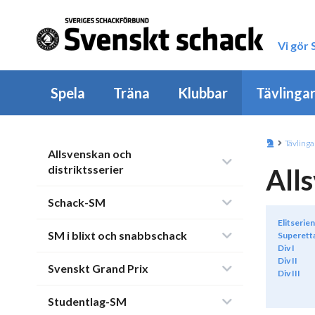
Vi gör
Spela
Träna
Klubbar
Tävlinga
Tävlinga
Allsvenskan och
distriktsserier
All
Schack-SM
Elitserien
SM i blixt och snabbschack
Superett
Div I
Div II
Svenskt Grand Prix
Div III
Studentlag-SM