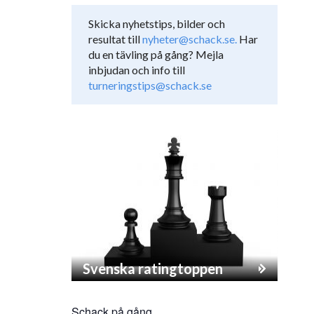
Skicka nyhetstips, bilder och
resultat till
nyheter@schack.se.
Har
du en tävling på gång? Mejla
inbjudan och info till
turneringstips@schack.se
Svenska ratingtoppen
Schack på gång