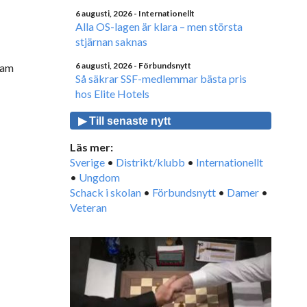
6 augusti, 2026
- Internationellt
Alla OS-lagen är klara – men största
stjärnan saknas
6 augusti, 2026
- Förbundsnytt
ram
Så säkrar SSF-medlemmar bästa pris
hos Elite Hotels
▶ Till senaste nytt
Läs mer:
Sverige
•
Distrikt/klubb
•
Internationellt
•
Ungdom
Schack i skolan
•
Förbundsnytt
•
Damer
•
Veteran