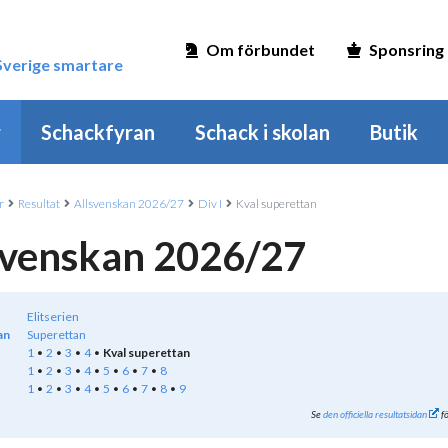
Om förbundet
Sponsring
 Sverige smartare
r
Schackfyran
Schack i skolan
Butik
r
Resultat
Allsvenskan 2026/27
Div I
Kval superettan
svenskan 2026/27
Elitserien
an
Superettan
1
2
3
4
Kval superettan
1
2
3
4
5
6
7
8
1
2
3
4
5
6
7
8
9
Se
den officiella resultatsidan
fö