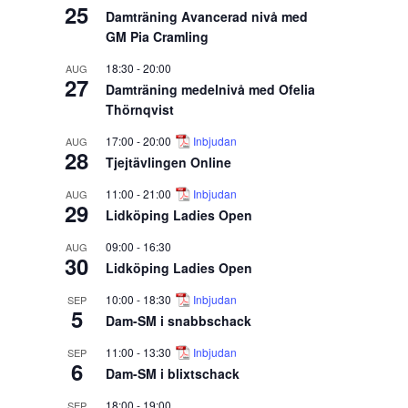
25
Damträning Avancerad nivå med
GM Pia Cramling
18:30
-
20:00
AUG
27
Damträning medelnivå med Ofelia
Thörnqvist
17:00
-
20:00
Inbjudan
AUG
28
Tjejtävlingen Online
11:00
-
21:00
Inbjudan
AUG
29
Lidköping Ladies Open
09:00
-
16:30
AUG
30
Lidköping Ladies Open
10:00
-
18:30
Inbjudan
SEP
5
Dam-SM i snabbschack
11:00
-
13:30
Inbjudan
SEP
6
Dam-SM i blixtschack
18:00
-
19:00
SEP