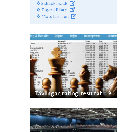
Schacksnack
Tiger Hillarp
Mats Larsson
Tävlingar, rating, resultat