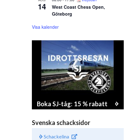
14
West Coast Chess Open,
Göteborg
Visa kalender
Boka SJ-tåg: 15 % rabatt
Svenska schacksidor
Schackelina