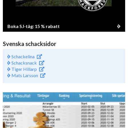
Boka SJ-tåg: 15 % rabatt
Svenska schacksidor
Schackelina
Schacksnack
Tiger Hillarp
Mats Larsson