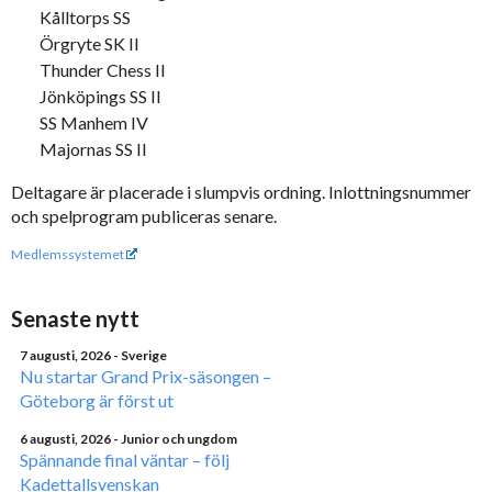
Kålltorps SS
Örgryte SK II
Thunder Chess II
Jönköpings SS II
SS Manhem IV
Majornas SS II
Deltagare är placerade i slumpvis ordning. Inlottningsnummer
och spelprogram publiceras senare.
Medlemssystemet
Senaste nytt
7 augusti, 2026
- Sverige
Nu startar Grand Prix-säsongen –
Göteborg är först ut
6 augusti, 2026
- Junior och ungdom
Spännande final väntar – följ
Kadettallsvenskan