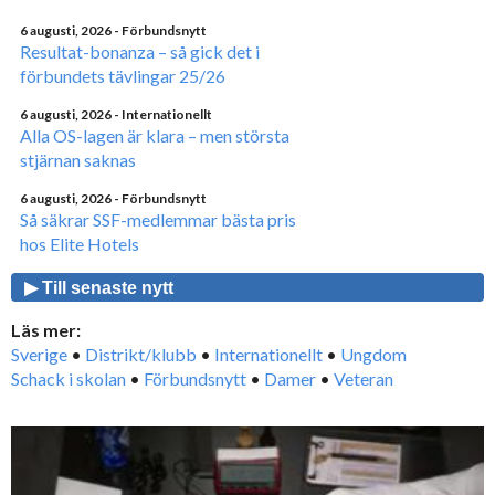
6 augusti, 2026
- Förbundsnytt
Resultat-bonanza – så gick det i
förbundets tävlingar 25/26
6 augusti, 2026
- Internationellt
Alla OS-lagen är klara – men största
stjärnan saknas
6 augusti, 2026
- Förbundsnytt
Så säkrar SSF-medlemmar bästa pris
hos Elite Hotels
▶ Till senaste nytt
Läs mer:
Sverige
•
Distrikt/klubb
•
Internationellt
•
Ungdom
Schack i skolan
•
Förbundsnytt
•
Damer
•
Veteran