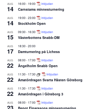
16:00
-
19:00
Inbjudan
AUG
14
Carnstams minnesturnering
19:00
-
23:00
Inbjudan
AUG
14
Stockholm Open
09:30
-
16:30
Inbjudan
AUG
15
Västerbottens Snabb-DM
18:30
-
20:00
AUG
17
Damturnering på Lichess
08:00
-
17:00
Inbjudan
AUG
22
Ängelholm Snabb Open
11:30
-
17:30
Inbjudan
AUG
22
Amatördragen Svarta Hästen Göteborg
11:30
-
17:30
Inbjudan
AUG
22
Amatördragen i Göteborg 3
08:00
-
17:00
Inbjudan
AUG
23
Bengt Einarssons minnesturnering