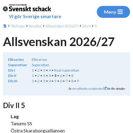
Meny
Vi gör Sverige smartare
Tävlingar
Resultat
Allsvenskan 2026/27
Div II
5
Allsvenskan 2026/27
Elitserien
Elitserien
Superettan
Superettan
Div I
1
2
3
4
Kval superettan
Div II
1
2
3
4
5
6
7
8
Div III
1
2
3
4
5
6
7
8
9
Se
den officiella resultatsidan
för fler detaljer
Div II 5
Lag
Tanums SS
Östra Skaraborgsalliansen