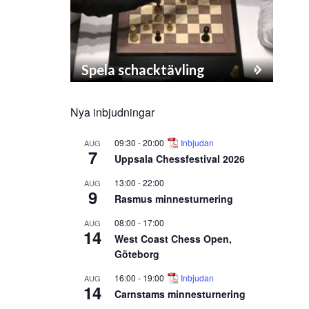
Spela schacktävling
Nya inbjudningar
09:30
-
20:00
Inbjudan
AUG
7
Uppsala Chessfestival 2026
13:00
-
22:00
AUG
9
Rasmus minnesturnering
08:00
-
17:00
AUG
14
West Coast Chess Open,
Göteborg
16:00
-
19:00
Inbjudan
AUG
14
Carnstams minnesturnering