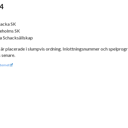
 4
lacka SK
neholms SK
a Schacksällskap
 är placerade i slumpvis ordning. Inlottningsnummer och spelprog
 senare.
temet