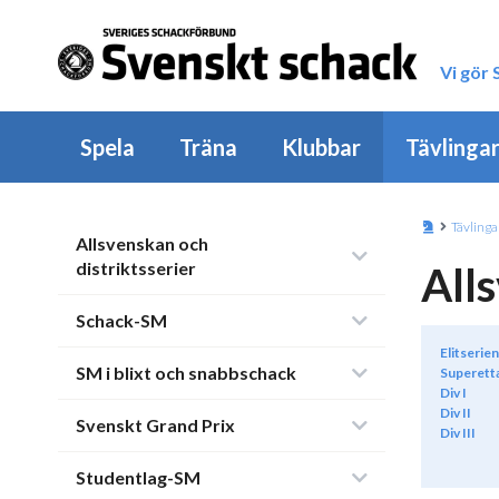
Vi gör
Spela
Träna
Klubbar
Tävlinga
Tävlinga
Allsvenskan och
distriktsserier
All
Schack-SM
Elitserien
SM i blixt och snabbschack
Superett
Div I
Div II
Svenskt Grand Prix
Div III
Studentlag-SM