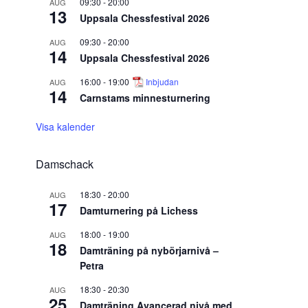
09:30
-
20:00
AUG
13
Uppsala Chessfestival 2026
09:30
-
20:00
AUG
14
Uppsala Chessfestival 2026
16:00
-
19:00
Inbjudan
AUG
14
Carnstams minnesturnering
Visa kalender
Damschack
18:30
-
20:00
AUG
17
Damturnering på Lichess
18:00
-
19:00
AUG
18
Damträning på nybörjarnivå –
Petra
18:30
-
20:30
AUG
25
Damträning Avancerad nivå med