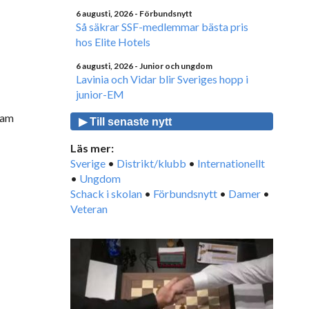
6 augusti, 2026
- Förbundsnytt
Så säkrar SSF-medlemmar bästa pris
hos Elite Hotels
6 augusti, 2026
- Junior och ungdom
Lavinia och Vidar blir Sveriges hopp i
junior-EM
ram
▶ Till senaste nytt
Läs mer:
Sverige
•
Distrikt/klubb
•
Internationellt
•
Ungdom
Schack i skolan
•
Förbundsnytt
•
Damer
•
Veteran