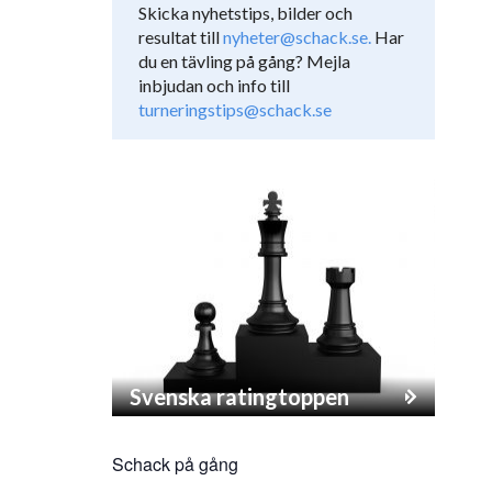
Skicka nyhetstips, bilder och
resultat till
nyheter@schack.se.
Har
du en tävling på gång? Mejla
inbjudan och info till
turneringstips@schack.se
Svenska ratingtoppen
Schack på gång