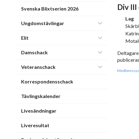
Div III
Svenska Blixtserien 2026
Lag
Ungdomstävlingar
Skärb
Katri
Elit
Motal
Damschack
Deltagare
publiceras
Veteranschack
Medlemssys
Korrespondensschack
Tävlingskalender
Livesändningar
Liveresultat