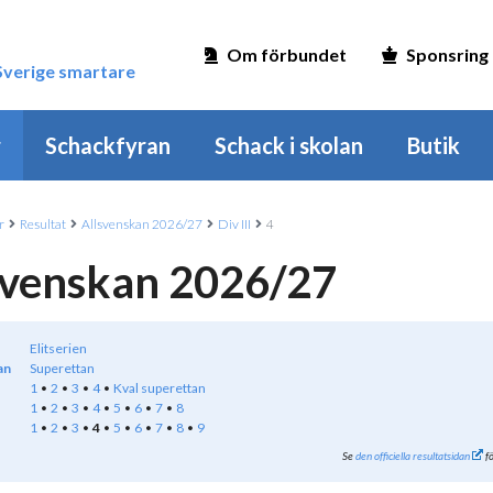
Om förbundet
Sponsring
 Sverige smartare
r
Schackfyran
Schack i skolan
Butik
r
Resultat
Allsvenskan 2026/27
Div III
4
svenskan 2026/27
Elitserien
an
Superettan
1
2
3
4
Kval superettan
1
2
3
4
5
6
7
8
1
2
3
4
5
6
7
8
9
Se
den officiella resultatsidan
fö