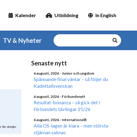
Kalender
Utbildning
In English
TV & Nyheter
Senaste nytt
6 augusti, 2026
- Junior och ungdom
Spännande final väntar – så följer du
Kadettallsvenskan
6 augusti, 2026
- Förbundsnytt
Resultat-bonanza – så gick det i
förbundets tävlingar 25/26
6 augusti, 2026
- Internationellt
Alla OS-lagen är klara – men största
r fler detaljer
stjärnan saknas