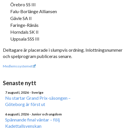
Örebro SS III
Falu-Borlänge Alliansen
Gävle SA II
Faringe-Rånäs
Horndals SK II
Uppsala SSS III
Deltagare är placerade i slumpvis ordning. Inlottningsnummer
och spelprogram publiceras senare.
Medlemssystemet
Senaste nytt
7 augusti, 2026
- Sverige
Nu startar Grand Prix-säsongen –
Göteborg är först ut
6 augusti, 2026
- Junior och ungdom
Spännande final väntar – följ
Kadettallsvenskan