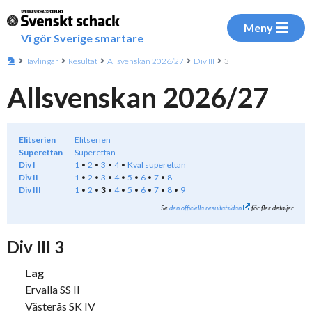
Meny
Vi gör Sverige smartare
Tävlingar
Resultat
Allsvenskan 2026/27
Div III
3
Allsvenskan 2026/27
Elitserien
Elitserien
Superettan
Superettan
Div I
1
2
3
4
Kval superettan
Div II
1
2
3
4
5
6
7
8
Div III
1
2
3
4
5
6
7
8
9
Se
den officiella resultatsidan
för fler detaljer
Div III 3
Lag
Ervalla SS II
Västerås SK IV