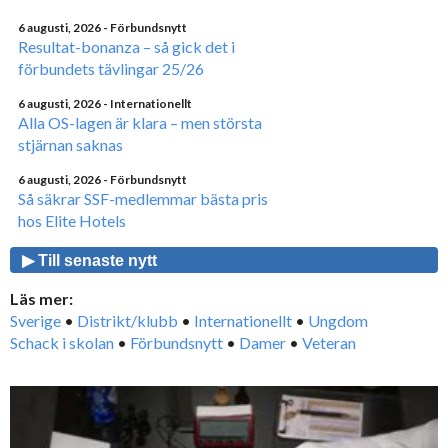
6 augusti, 2026
- Förbundsnytt
Resultat-bonanza – så gick det i
förbundets tävlingar 25/26
6 augusti, 2026
- Internationellt
Alla OS-lagen är klara – men största
stjärnan saknas
6 augusti, 2026
- Förbundsnytt
Så säkrar SSF-medlemmar bästa pris
hos Elite Hotels
▶ Till senaste nytt
Läs mer:
Sverige
•
Distrikt/klubb
•
Internationellt
•
Ungdom
Schack i skolan
•
Förbundsnytt
•
Damer
•
Veteran