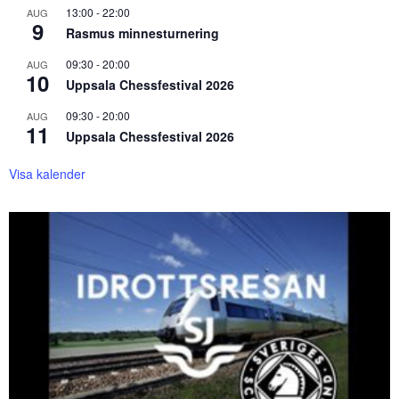
13:00
-
22:00
AUG
9
Rasmus minnesturnering
09:30
-
20:00
AUG
10
Uppsala Chessfestival 2026
09:30
-
20:00
AUG
11
Uppsala Chessfestival 2026
Visa kalender