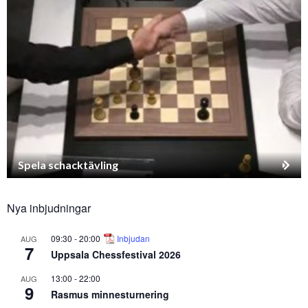
Spela schacktävling
Nya inbjudningar
09:30
-
20:00
Inbjudan
AUG
7
Uppsala Chessfestival 2026
13:00
-
22:00
AUG
9
Rasmus minnesturnering