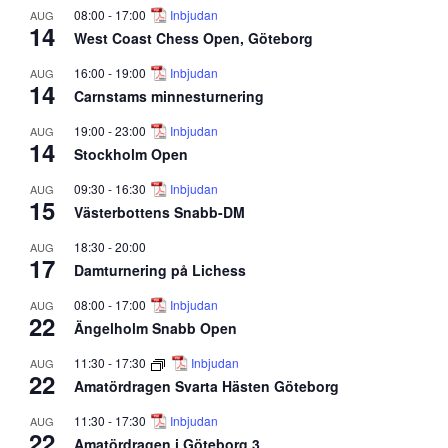
08:00
-
17:00
Inbjudan
AUG
14
West Coast Chess Open, Göteborg
16:00
-
19:00
Inbjudan
AUG
14
Carnstams minnesturnering
19:00
-
23:00
Inbjudan
AUG
14
Stockholm Open
09:30
-
16:30
Inbjudan
AUG
15
Västerbottens Snabb-DM
18:30
-
20:00
AUG
17
Damturnering på Lichess
08:00
-
17:00
Inbjudan
AUG
22
Ängelholm Snabb Open
11:30
-
17:30
Inbjudan
AUG
22
Amatördragen Svarta Hästen Göteborg
11:30
-
17:30
Inbjudan
AUG
22
Amatördragen i Göteborg 3