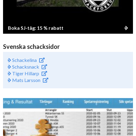
Boka SJ-tåg: 15 % rabatt
Svenska schacksidor
Schackelina
Schacksnack
Tiger Hillarp
Mats Larsson