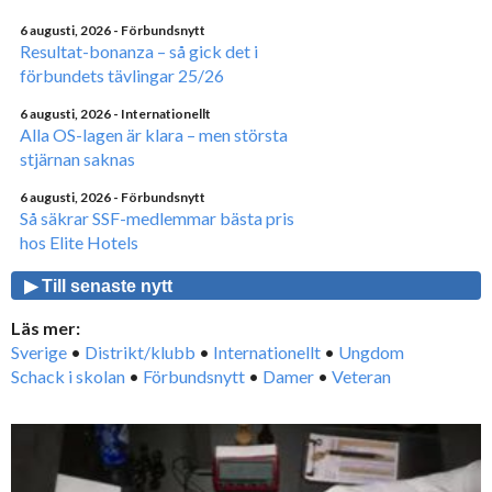
6 augusti, 2026
- Förbundsnytt
Resultat-bonanza – så gick det i
förbundets tävlingar 25/26
6 augusti, 2026
- Internationellt
Alla OS-lagen är klara – men största
stjärnan saknas
6 augusti, 2026
- Förbundsnytt
Så säkrar SSF-medlemmar bästa pris
hos Elite Hotels
▶ Till senaste nytt
Läs mer:
Sverige
•
Distrikt/klubb
•
Internationellt
•
Ungdom
Schack i skolan
•
Förbundsnytt
•
Damer
•
Veteran