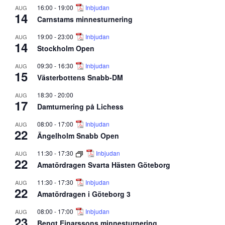
16:00
-
19:00
Inbjudan
AUG
14
Carnstams minnesturnering
19:00
-
23:00
Inbjudan
AUG
14
Stockholm Open
09:30
-
16:30
Inbjudan
AUG
15
Västerbottens Snabb-DM
18:30
-
20:00
AUG
17
Damturnering på Lichess
08:00
-
17:00
Inbjudan
AUG
22
Ängelholm Snabb Open
11:30
-
17:30
Inbjudan
AUG
22
Amatördragen Svarta Hästen Göteborg
11:30
-
17:30
Inbjudan
AUG
22
Amatördragen i Göteborg 3
08:00
-
17:00
Inbjudan
AUG
23
Bengt Einarssons minnesturnering