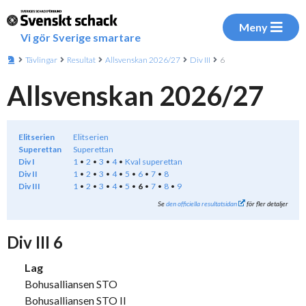
Meny
Vi gör Sverige smartare
Tävlingar
Resultat
Allsvenskan 2026/27
Div III
6
Allsvenskan 2026/27
Elitserien
Elitserien
Superettan
Superettan
Div I
1
2
3
4
Kval superettan
Div II
1
2
3
4
5
6
7
8
Div III
1
2
3
4
5
6
7
8
9
Se
den officiella resultatsidan
för fler detaljer
Div III 6
Lag
Bohusalliansen STO
Bohusalliansen STO II