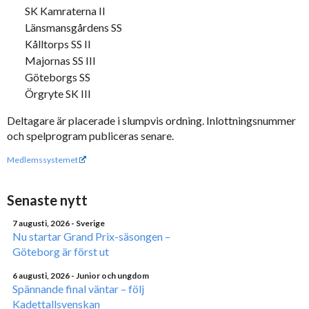
SK Kamraterna II
Länsmansgårdens SS
Kålltorps SS II
Majornas SS III
Göteborgs SS
Örgryte SK III
Deltagare är placerade i slumpvis ordning. Inlottningsnummer
och spelprogram publiceras senare.
Medlemssystemet
Senaste nytt
7 augusti, 2026
- Sverige
Nu startar Grand Prix-säsongen –
Göteborg är först ut
6 augusti, 2026
- Junior och ungdom
Spännande final väntar – följ
Kadettallsvenskan