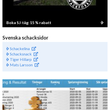
Boka SJ-tåg: 15 % rabatt
Svenska schacksidor
Schackelina
Schacksnack
Tiger Hillarp
Mats Larsson