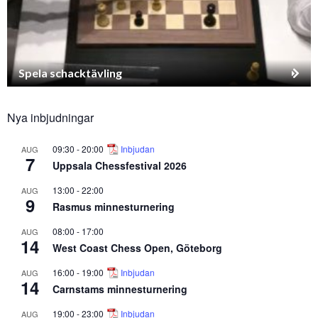
Spela schacktävling
Nya inbjudningar
09:30
-
20:00
Inbjudan
AUG
7
Uppsala Chessfestival 2026
13:00
-
22:00
AUG
9
Rasmus minnesturnering
08:00
-
17:00
AUG
14
West Coast Chess Open, Göteborg
16:00
-
19:00
Inbjudan
AUG
14
Carnstams minnesturnering
19:00
-
23:00
Inbjudan
AUG