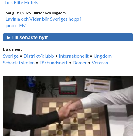
hos Elite Hotels
6 augusti, 2026
- Junior och ungdom
Lavinia och Vidar blir Sveriges hopp i
junior-EM
▶ Till senaste nytt
Läs mer:
Sverige
•
Distrikt/klubb
•
Internationellt
•
Ungdom
Schack i skolan
•
Förbundsnytt
•
Damer
•
Veteran