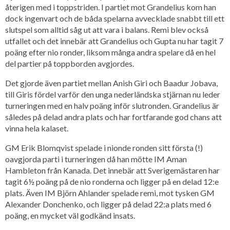
återigen med i toppstriden. I partiet mot Grandelius kom han
dock ingenvart och de båda spelarna avvecklade snabbt till ett
slutspel som alltid såg ut att vara i balans. Remi blev också
utfallet och det innebär att Grandelius och Gupta nu har tagit 7
poäng efter nio ronder, liksom många andra spelare då en hel
del partier på toppborden avgjordes.
Det gjorde även partiet mellan Anish Giri och Baadur Jobava,
till Giris fördel varför den unga nederländska stjärnan nu leder
turneringen med en halv poäng inför slutronden. Grandelius är
således på delad andra plats och har fortfarande god chans att
vinna hela kalaset.
GM Erik Blomqvist spelade i nionde ronden sitt första (!)
oavgjorda parti i turneringen då han mötte IM Aman
Hambleton från Kanada. Det innebär att Sverigemästaren har
tagit 6½ poäng på de nio ronderna och ligger på en delad 12:e
plats. Även IM Björn Ahlander spelade remi, mot tysken GM
Alexander Donchenko, och ligger på delad 22:a plats med 6
poäng, en mycket väl godkänd insats.