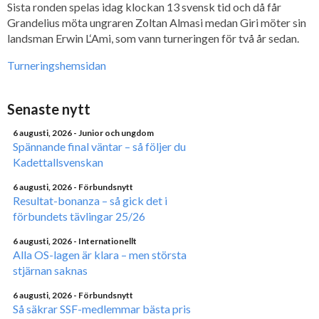
Sista ronden spelas idag klockan 13 svensk tid och då får
Grandelius möta ungraren Zoltan Almasi medan Giri möter sin
landsman Erwin L‘Ami, som vann turneringen för två år sedan.
Turneringshemsidan
Senaste nytt
6 augusti, 2026
- Junior och ungdom
Spännande final väntar – så följer du
Kadettallsvenskan
6 augusti, 2026
- Förbundsnytt
Resultat-bonanza – så gick det i
förbundets tävlingar 25/26
6 augusti, 2026
- Internationellt
Alla OS-lagen är klara – men största
stjärnan saknas
6 augusti, 2026
- Förbundsnytt
Så säkrar SSF-medlemmar bästa pris