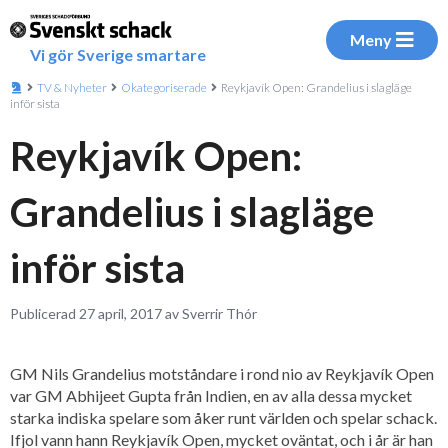
Meny
Vi gör Sverige smartare
TV & Nyheter
Okategoriserade
Reykjavík Open: Grandelius i slagläge
inför sista
Reykjavík Open:
Grandelius i slagläge
inför sista
Publicerad 27 april, 2017 av Sverrir Thór
GM Nils Grandelius motståndare i rond nio av Reykjavík Open
var GM Abhijeet Gupta från Indien, en av alla dessa mycket
starka indiska spelare som åker runt världen och spelar schack.
Ifjol vann hann Reykjavík Open, mycket oväntat, och i år är han