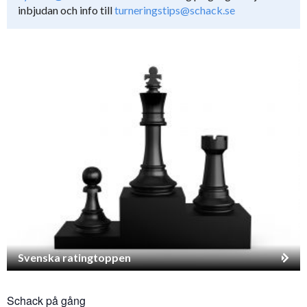
inbjudan och info till
turneringstips@schack.se
Svenska ratingtoppen
Schack på gång