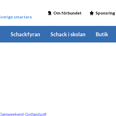
Om förbundet
Sponsring
 Sverige smartare
r
Schackfyran
Schack i skolan
Butik
6/Damweekend-Gotland.pdf