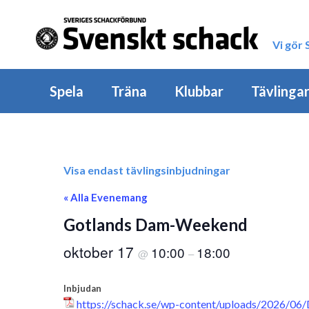
Vi gör
Spela
Träna
Klubbar
Tävlinga
Visa endast tävlingsinbjudningar
« Alla Evenemang
Gotlands Dam-Weekend
oktober 17
10:00
18:00
@
–
Inbjudan
https://schack.se/wp-content/uploads/2026/0