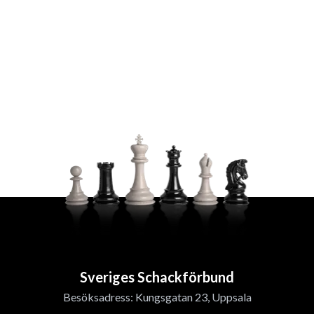
Sveriges Schackförbund
Besöksadress: Kungsgatan 23, Uppsala