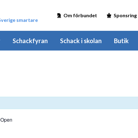
Om förbundet
Sponsring
 Sverige smartare
r
Schackfyran
Schack i skolan
Butik
 Open
n